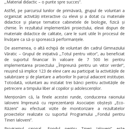
,,Material didactic – o punte spre succes”.
Astfel, pe parcursul lunilor de primăvară, grupul de voluntari a
organizat activități interactive cu elevii și a dotat cu materiale
didactice și planșe tematice cabinetele de biologie, fizică și
chimie. În rezultatul implementării proiectului, elevii dispun de
materiale didactice de calitate, care le sunt utile în procesul de
învățare ca să-și sporească performanțele.
De asemenea, o altă echipă de voluntari din cadrul Gimnaziului
Văratic – Grupul de inițiativă ,,Totul pentru viitor”, au beneficiat
de suportul financiar în valoare de 7 500 lei pentru
implementarea proiectului ,,Împreună pentru un viitor verde!”,
reușind să implice 123 de elevi care au participat la activitățile de
salubrizare și de plantare a arborilor în parcul adiacent instituției.
Totodată, voluntarii au instalat trei bănci pentru activitățile de
petrecere a timpului liber al copiilor și adolescenților.
Menționăm că, la finele acestei runde, conducerea raionului
Ialoveni împreună cu reprezentanții Asociației obștești „Eco-
Răzeni” au efectuat vizite de monitorizare a rezultatelor
proiectelor realizate cu suportul Programului ,,Fondul pentru
Tineri Ialoveni”.
Programul raional „Fondul pentru Tineri Ialoveni” este