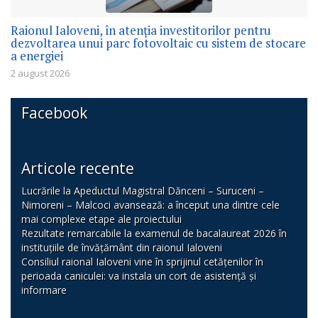
Raionul Ialoveni, în atenția investitorilor pentru
dezvoltarea unui parc fotovoltaic cu sistem de stocare
a energiei
2 august 2026
Facebook
Articole recente
Lucrările la Apeductul Magistral Dănceni – Suruceni –
Nimoreni – Malcoci avansează: a început una dintre cele
mai complexe etape ale proiectului
Rezultate remarcabile la examenul de bacalaureat 2026 în
instituțiile de învățământ din raionul Ialoveni
Consiliul raional Ialoveni vine în sprijinul cetățenilor în
perioada caniculei: va instala un cort de asistență și
informare