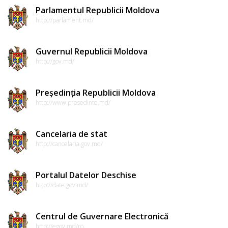
Parlamentul Republicii Moldova
http://parlament.md/
Guvernul Republicii Moldova
http://gov.md/
Președinția Republicii Moldova
http://www.presedinte.md/
Cancelaria de stat
http://cancelaria.gov.md/
Portalul Datelor Deschise
http://date.gov.md/
Centrul de Guvernare Electronică
http://egov.md/ro