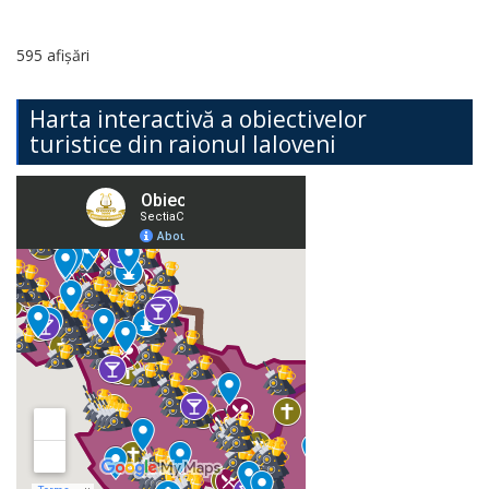
595 afișări
Harta interactivă a obiectivelor
turistice din raionul Ialoveni