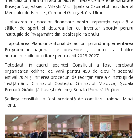
medicală primară din raionul Ialoveni: IMSP Centrele de Sănătate
Ruseștii Noi, Văsieni, Mileștii Mici, Țipala și Cabinetul Individual al
Medicului de Familie „Corcodel Georgeta” s. Ulmu.
– alocarea mijloacelor financiare pentru reparația capitală a
sălilor de sport și dotarea lor cu inventar sportiv pentru
instituțiile de învățământ din localitățile raionului;
– aprobarea Planului teritorial de acțiuni privind implementarea
Programului național de prevenire și control al bolilor
netransmisibile prioritare pentru anii 2023-2027.
Totodată, în cadrul ședinței Consiliului a fost aprobată
organizarea odihnei de vară pentru 450 de elevi în sezonul
estival 2024 și inițierea procedurii de reorganizare a 4 instituții de
învățământ: Gimnaziul Costești, Gimnaziul Misovca, Școala
Primară-Grădiniță Ruseștii Vechi și Școala Primară Pojăreni.
Ședința consiliului a fost prezidată de consilierul raional Mihai
Tonu.