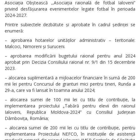
Asociația Obștească ,,Asociația raională de fotbal Ialoveni”
privind desfășurarea evenimentelor legate fotbal în perioada
2024-2027.
Printre subiectele dezbătute și aprobate în cadrul ședinței se
enumeră:
– aprobarea hotarelor unităților administrativ – teritoriale:
Malcoci, Nimoreni și Suruceni.
– aprobarea modificării bugetului raional pentru anul 2024
aprobat prin Decizia Consiliului raional nr. 9/1 din 15 decembrie
2023.
– alocarea suplimentară a mijloacelor financiare în sumă de 200
mii lei pentru Concursul de granturi mici pentru tineri, Runda a
29-a, care va fi lansat în toamna anului 2024;
– alocarea sumei de 100 mii lei cu titlu de contribuție, la
implementarea proiectului „Tabără pentru elevii din raionul
Ialoveni, Republica Moldova-2024” cu Consiliul Județean
Dâmbovița, România;
– alocarea sumei de 200 mii lei cu titlu de contribuție, pentru
implementarea Proiectului NEFCO, în instituțiile de asistență