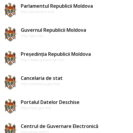
Parlamentul Republicii Moldova
http://parlament.md/
Guvernul Republicii Moldova
http://gov.md/
Președinția Republicii Moldova
http://www.presedinte.md/
Cancelaria de stat
http://cancelaria.gov.md/
Portalul Datelor Deschise
http://date.gov.md/
Centrul de Guvernare Electronică
http://egov.md/ro