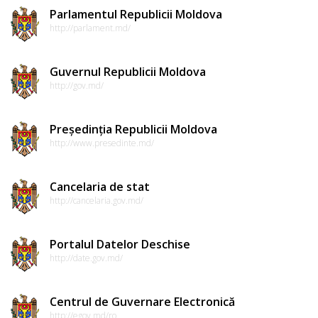
Parlamentul Republicii Moldova
http://parlament.md/
Guvernul Republicii Moldova
http://gov.md/
Președinția Republicii Moldova
http://www.presedinte.md/
Cancelaria de stat
http://cancelaria.gov.md/
Portalul Datelor Deschise
http://date.gov.md/
Centrul de Guvernare Electronică
http://egov.md/ro