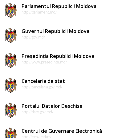
Parlamentul Republicii Moldova
http://parlament.md/
Guvernul Republicii Moldova
http://gov.md/
Președinția Republicii Moldova
http://www.presedinte.md/
Cancelaria de stat
http://cancelaria.gov.md/
Portalul Datelor Deschise
http://date.gov.md/
Centrul de Guvernare Electronică
http://egov.md/ro