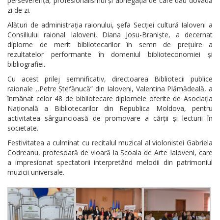
perseverența, profesionalismul și abnegația de care dau dovadă
zi de zi.
Alături de administrația raionului, șefa Secției cultură Ialoveni a
Consiliului raional Ialoveni, Diana Josu-Braniște, a decernat
diplome de merit bibliotecarilor în semn de prețuire a
rezultatelor performante în domeniul biblioteconomiei și
bibliografiei.
Cu acest prilej semnificativ, directoarea Bibliotecii publice
raionale ,,Petre Ștefănucă” din Ialoveni, Valentina Plămădeală, a
înmânat celor 48 de bibliotecare diplomele oferite de Asociația
Națională a Bibliotecarilor din Republica Moldova, pentru
activitatea sârguincioasă de promovare a cărții și lecturii în
societate.
Festivitatea a culminat cu recitalul muzical al violonistei Gabriela
Codreanu, profesoară de vioară la Școala de Arte Ialoveni, care
a impresionat spectatorii interpretând melodii din patrimoniul
muzicii universale.