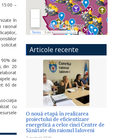
e 15:00 –
nizate în
i raional
cațiilor,
nsiliilor
 solicitat
Articole recente
e: 90% de
i, din 20
 elaborat
hipele au
nt: 60 de
sociaţia
lizat cu
resursele
O nouă etapă în realizarea
proiectului de eficientizare
energetică a celor cinci Centre de
Sănătate din raionul Ialoveni
7 august 2026