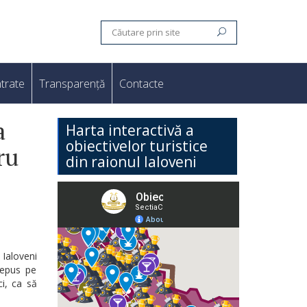
trate
Transparență
Contacte
a
Harta interactivă a
obiectivelor turistice
ru
din raionul Ialoveni
 Ialoveni
depus pe
ci, ca să