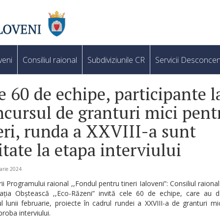
veni
Consiliul raional
Subdiviziunile CR
Servicii Desconcen
e 60 de echipe, participante l
cursul de granturi mici pent
eri, runda a XXVIII-a sunt
itate la etapa interviului
arie 2024
ii Programului raional ,,Fondul pentru tineri Ialoveni”: Consiliul raional
iația Obștească ,,Eco-Răzeni” invită cele 60 de echipe, care au 
l lunii februarie, proiecte în cadrul rundei a XXVIII-a de granturi mi
proba interviului.