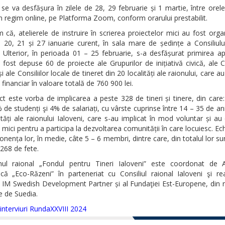
l se va desfășura în zilele de 28, 29 februarie și 1 martie, între orel
n regim online, pe Platforma Zoom, conform orarului prestabilit.
 că, atelierele de instruire în scrierea proiectelor mici au fost orga
e 20, 21 și 27 ianuarie curent, în sala mare de ședințe a Consiliulu
. Ulterior, în perioada 01 – 25 februarie, s-a desfășurat primirea apli
fost depuse 60 de proiecte ale Grupurilor de inițiativă civică, ale Co
și ale Consiliilor locale de tineret din 20 localități ale raionului, care au
 financiar în valoare totală de 760 900 lei.
t este vorba de implicarea a peste 328 de tineri și tinere, din car
% de studenți şi 4% de salariați, cu vârste cuprinse între 14 – 35 de an
ități ale raionului Ialoveni, care s-au implicat în mod voluntar și au
 mici pentru a participa la dezvoltarea comunității în care locuiesc. Ec
nența lor, în medie, câte 5 – 6 membri, dintre care, din totalul lor su
 268 de fete.
ul raional „Fondul pentru Tineri Ialoveni” este coordonat de A
că „Eco-Răzeni” în parteneriat cu Consiliul raional Ialoveni şi rea
 IM Swedish Development Partner și al Fundaţiei Est-Europene, din 
e de Suedia.
interviuri RundaXXVIII 2024