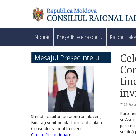
Noutăți
Președintele raionului
Raionul Ialo
Cel
Mesajul Președintelui
Con
tin
inv
27 febru
Partener
Stimați locuitori ai raionului Ialoveni,
și Asoc
Bine ați venit pe platforma oficială a
parcursu
Consiliului raional Ialoveni.
susțină 
Citește în continuare