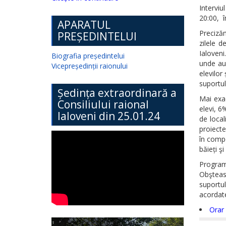
Interviu
20:00, î
APARATUL
Precizăm
PREȘEDINTELUI
zilele d
Ialoveni
Biografia președintelui
unde au 
Vicepreședinții raionului
elevilor 
suportul
Ședința extraordinară a
Mai exac
Consiliului raional
elevi, 6
Ialoveni din 25.01.24
de local
proiecte
în compo
băieți şi
Program
Obşteas
suportul
acordat
Orar 