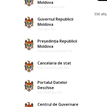
Moldova
http://parlament.md/
556 afiș
Guvernul Republicii
Moldova
http://gov.md/
Președinția Republicii
Moldova
http://www.presedinte.md/
Cancelaria de stat
http://cancelaria.gov.md/
Portalul Datelor
Deschise
http://date.gov.md/
Centrul de Guvernare