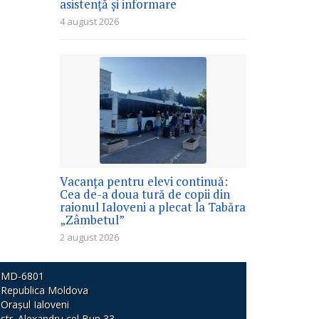
asistență și informare
4 august 2026
Vacanța pentru elevi continuă:
Cea de-a doua tură de copii din
raionul Ialoveni a plecat la Tabăra
„Zâmbetul”
2 august 2026
MD-6801
Republica Moldova
Orașul Ialoveni
str. Alexandru cel Bun 33