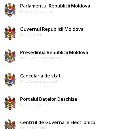
Parlamentul Republicii Moldova
http://parlament.md/
Guvernul Republicii Moldova
http://gov.md/
Președinția Republicii Moldova
http://www.presedinte.md/
Cancelaria de stat
http://cancelaria.gov.md/
Portalul Datelor Deschise
http://date.gov.md/
Centrul de Guvernare Electronică
http://egov.md/ro