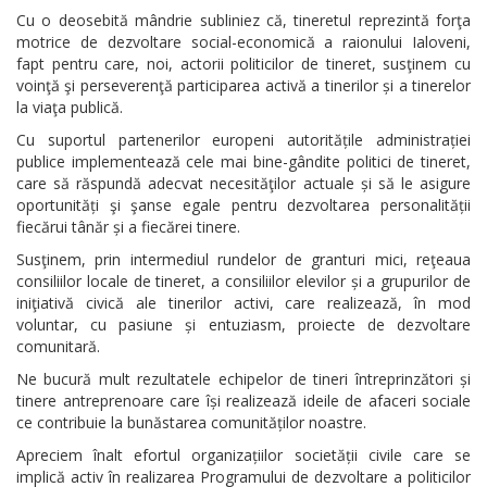
Cu o deosebită mândrie subliniez că, tineretul reprezintă forţa
motrice de dezvoltare social-economică a raionului Ialoveni,
fapt pentru care, noi, actorii politicilor de tineret, susţinem cu
voinţă şi perseverenţă participarea activă a tinerilor și a tinerelor
la viaţa publică.
Cu suportul partenerilor europeni autoritățile administrației
publice implementează cele mai bine-gândite politici de tineret,
care să răspundă adecvat necesităţilor actuale și să le asigure
oportunități şi şanse egale pentru dezvoltarea personalității
fiecărui tânăr și a fiecărei tinere.
Susţinem, prin intermediul rundelor de granturi mici, reţeaua
consiliilor locale de tineret, a consiliilor elevilor și a grupurilor de
iniţiativă civică ale tinerilor activi, care realizează, în mod
voluntar, cu pasiune și entuziasm, proiecte de dezvoltare
comunitară.
Ne bucură mult rezultatele echipelor de tineri întreprinzători și
tinere antreprenoare care își realizează ideile de afaceri sociale
ce contribuie la bunăstarea comunităților noastre.
Apreciem înalt efortul organizațiilor societății civile care se
implică activ în realizarea Programului de dezvoltare a politicilor