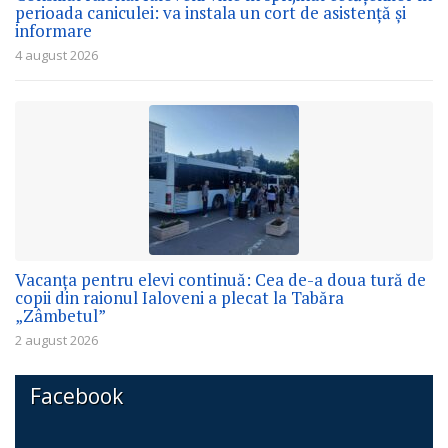
perioada caniculei: va instala un cort de asistență și
informare
4 august 2026
Vacanța pentru elevi continuă: Cea de-a doua tură de
copii din raionul Ialoveni a plecat la Tabăra
„Zâmbetul”
2 august 2026
Facebook