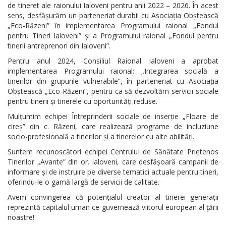
de tineret ale raionului Ialoveni pentru anii 2022 – 2026. În acest
sens, desfășurăm un parteneriat durabil cu Asociația Obștească
„Eco-Răzeni” în implementarea Programului raional „Fondul
pentru Tineri Ialoveni” și a Programului raional „Fondul pentru
tinerii antreprenori din Ialoveni”.
Pentru anul 2024, Consiliul Raional Ialoveni a aprobat
implementarea Programului raional: „Integrarea socială a
tinerilor din grupurile vulnerabile”, în parteneriat cu Asociația
Obștească „Eco-Răzeni”, pentru ca să dezvoltăm servicii sociale
pentru tinerii și tinerele cu oportunități reduse.
Mulțumim echipei Întreprinderii sociale de inserție „Floare de
cireș” din c. Răzeni, care realizează programe de incluziune
socio-profesională a tinerilor și a tinerelor cu alte abilități.
Suntem recunoscători echipei Centrului de Sănătate Prietenos
Tinerilor „Avante” din or. Ialoveni, care desfășoară campanii de
informare și de instruire pe diverse tematici actuale pentru tineri,
oferindu-le o gamă largă de servicii de calitate.
Avem convingerea că potențialul creator al tinerei generații
reprezintă capitalul uman ce guvernează viitorul european al ţării
noastre!