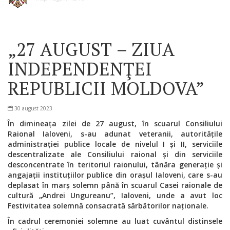
„27 AUGUST – ZIUA
INDEPENDENŢEI
REPUBLICII MOLDOVA”
30 august 2023
În dimineața zilei de 27 august, în scuarul Consiliului
Raional Ialoveni, s-au adunat veteranii, autoritățile
administrației publice locale de nivelul I și II,
serviciile
descentralizate ale Consiliului raional și din serviciile
desconcentrate în teritoriul raionului,
tânăra generație și
angajații instituțiilor publice din orașul Ialoveni, care s-au
deplasat în marș solemn până în scuarul
Casei raionale de
cultură „Andrei Ungureanu”, Ialoveni,
unde a avut loc
Festivitatea solemn
ă consacrată sărbătorilor naționale.
În cadrul ceremoniei solemne au luat cuvântul distinsele