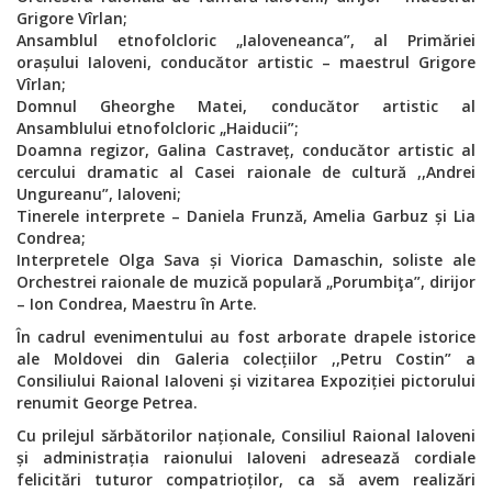
Grigore Vîrlan;
Ansamblul etnofolcloric „Ialoveneanca”, al Primăriei
orașului Ialoveni, conducător artistic – maestrul Grigore
Vîrlan;
Domnul Gheorghe Matei, conducător artistic al
Ansamblului etnofolcloric „Haiducii
”;
Doamna regizor, Galina Castraveț, conducător artistic al
cercului dramatic al Casei raionale de cultură ,,Andrei
Ungureanu”, Ialoveni;
Tinerele interprete – Daniela Frunză,
Amelia Garbuz
și Lia
Condrea;
Interpretele Olga Sava și Viorica Damaschin, soliste ale
Orchestrei raionale de muzică populară „Porumbiţa”, dirijor
– Ion Condrea, Maestru în Arte.
În cadrul evenimentului au fost arborate drapele istorice
ale Moldovei din Galeria colecțiilor ,,Petru Costin” a
Consiliului Raional Ialoveni și vizitarea Expoziției pictorului
renumit George Petrea.
Cu prilejul sărbătorilor naționale, Consiliul Raional Ialoveni
și administrația raionului Ialoveni adresează cordiale
felicitări tuturor compatrioților, ca s
ă avem realizări