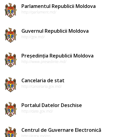
Parlamentul Republicii Moldova
http://parlament.md/
Guvernul Republicii Moldova
http://gov.md/
Președinția Republicii Moldova
http://www.presedinte.md/
Cancelaria de stat
http://cancelaria.gov.md/
Portalul Datelor Deschise
http://date.gov.md/
Centrul de Guvernare Electronică
http://egov.md/ro