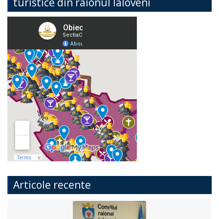
turistice din raionul Ialoveni
Articole recente