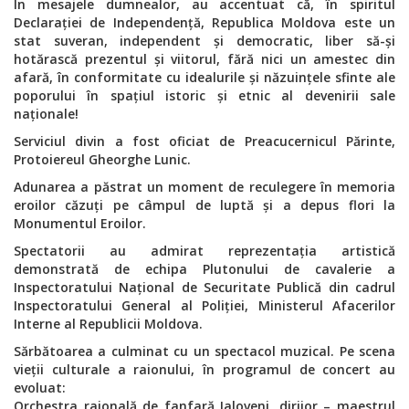
În mesajele dumnealor, au accentuat că, în spiritul
Declarației de Independență, Republica Moldova este un
stat suveran, independent și democratic, liber să-și
hotărască prezentul și viitorul, fără nici un amestec din
afară, în conformitate cu idealurile și năzuințele sfinte ale
poporului în spațiul istoric și etnic al devenirii sale
naționale!
S
erviciul divin a fost oficiat de Preacucernicul Părinte,
Protoiereul Gheorghe Lunic.
Adunarea a păstrat un moment de reculegere în memoria
eroilor căzuți pe câmpul de luptă și a depus flori la
Monumentul Eroilor.
Spectatorii au admirat reprezentația artistică
demonstrată de echipa Plutonului de cavalerie a
Inspectoratului Național de Securitate Publică din cadrul
Inspectoratului General al Poliției, Ministerul Afacerilor
Interne al Republicii Moldova.
Sărbătoarea a culminat cu un spectacol muzical. Pe scena
vieții culturale a raionului, în programul de concert au
evoluat:
Orchestra raională de fanfară Ialoveni, dirijor – maestrul