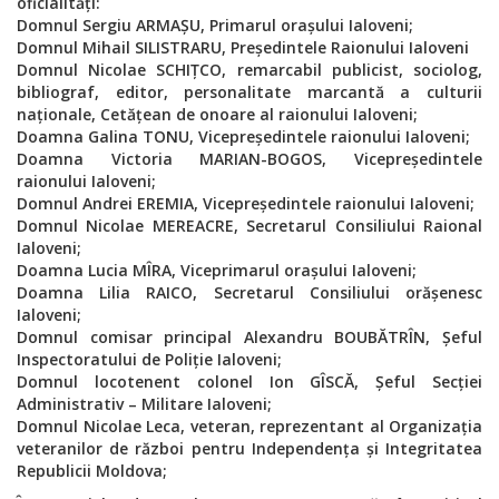
oficialități:
Domnul Sergiu ARMAȘU, Primarul orașului Ialoveni;
Domnul Mihail SILISTRARU, Președintele Raionului Ialoveni
Domnul Nicolae SCHIȚCO, remarcabil publicist, sociolog,
bibliograf, editor, personalitate marcantă a culturii
naționale, Cetățean de onoare al raionului Ialoveni;
Doamna Galina TONU, Vicepreședintele raionului Ialoveni;
Doamna Victoria MARIAN-BOGOS, Vicepreședintele
raionului Ialoveni;
Domnul Andrei EREMIA, Vicepreședintele raionului Ialoveni;
Domnul Nicolae MEREACRE, Secretarul Consiliului Raional
Ialoveni;
Doamna Lucia MÎRA, Viceprimarul orașului Ialoveni;
Doamna Lilia RAICO, Secretarul Consiliului orășenesc
Ialoveni;
Domnul comisar principal Alexandru BOUB
ĂTRÎN,
Șeful
Inspectoratului de Poliție Ialoveni;
Domnul locotenent colonel Ion GÎSCĂ, Șeful Secției
Administrativ – Militare Ialoveni;
Domnul Nicolae Leca
, veteran, reprezentant al Organizația
veteranilor de război pentru Independența și Integritatea
Republicii Moldova;