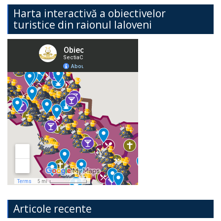
Harta interactivă a obiectivelor
turistice din raionul Ialoveni
Articole recente