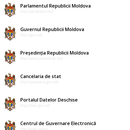
Parlamentul Republicii Moldova
http://parlament.md/
Guvernul Republicii Moldova
http://gov.md/
Președinția Republicii Moldova
http://www.presedinte.md/
Cancelaria de stat
http://cancelaria.gov.md/
Portalul Datelor Deschise
http://date.gov.md/
Centrul de Guvernare Electronică
http://egov.md/ro