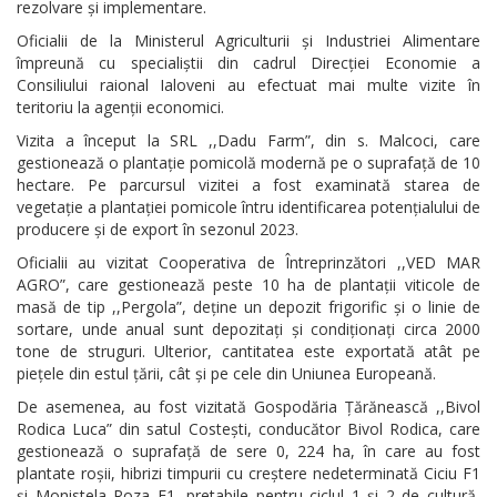
rezolvare și implementare.
Oficialii de la Ministerul Agriculturii și Industriei Alimentare
împreună cu specialiștii din cadrul Direcției Economie a
Consiliului raional Ialoveni au efectuat mai multe vizite în
teritoriu la agenții economici.
Vizita a început la SRL ,,Dadu Farm”, din s. Malcoci, care
gestionează o plantație pomicolă modernă pe o suprafață de 10
hectare. Pe parcursul vizitei a fost examinată starea de
vegetație a plantației pomicole întru identificarea potențialului de
producere și de export în sezonul 2023.
Oficialii au vizitat Cooperativa de Întreprinzători ,,VED MAR
AGRO”, care gestionează peste 10 ha de plantații viticole de
masă de tip ,,Pergola”, deține un depozit frigorific și o linie de
sortare, unde anual sunt depozitați și condiționați circa 2000
tone de struguri. Ulterior, cantitatea este exportată atât pe
piețele din estul țării, cât și pe cele din Uniunea Europeană.
De asemenea, au fost vizitată Gospodăria Țărănească ,,Bivol
Rodica Luca” din satul Costești, conducător Bivol Rodica, care
gestionează o suprafață de sere 0, 224 ha, în care au fost
plantate roșii, hibrizi timpurii cu creștere nedeterminată Ciciu F1
și Monistela Roza F1, pretabile pentru ciclul 1 și 2 de cultură,