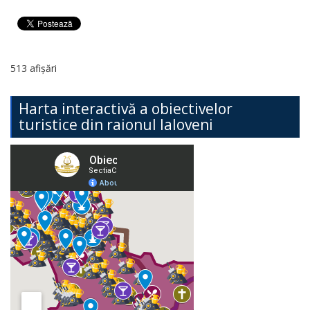
513 afișări
Harta interactivă a obiectivelor
turistice din raionul Ialoveni