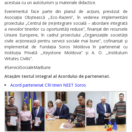
acestuia cu un autoturism și materiale didactice.
Evenimentul face parte din planul de acțiuni, prevăzut de
Asociația Obștească ,,Eco-Razeni”, în vederea implementării
proiectului „Centrul de (re)integrare socială – abordare integrată
a nevoilor tinerilor cu oportunități reduse”, finanțat din resursele
Uniunii Europene, în cadrul proiectului „Organizațiile societății
civile acționează pentru servicii sociale mai bune”, cofinanțat și
implementat de Fundația Soros Moldova în parteneriat cu
Instituția Privată ,,Keystone Moldova” și A. O. ,,Institutum
Virtutes Civilis”.
#ServiciiSocialeMaiBune
Ata
șăm textul integral al Acordului de parteneriat.
Acord parteneriat CRI tineri NEET Soros