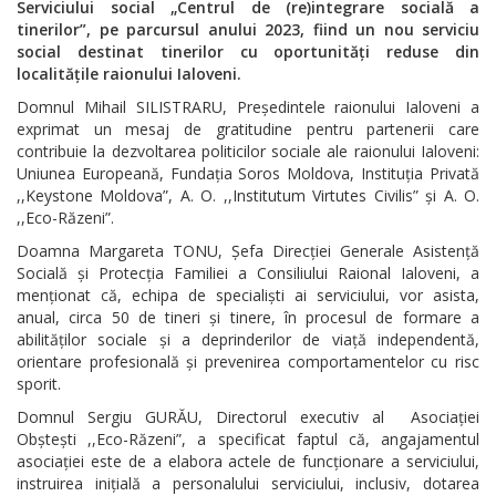
Serviciului social „Centrul de (re)integrare socială a
tinerilor”,
pe parcursul anului 2023, fiind un nou serviciu
social destinat tinerilor
cu oportunități reduse din
localitățile raionului Ialoveni.
Domnul Mihail SILISTRARU, Președintele raionului Ialoveni a
exprimat un mesaj de gratitudine pentru partenerii care
contribuie la dezvoltarea politicilor sociale ale raionului Ialoveni:
Uniunea Europeană, Fundația Soros Moldova, Instituția Privată
,,Keystone Moldova”, A. O. ,,Institutum Virtutes Civilis” și A. O.
,,Eco-Răzeni”.
Doamna Margareta TONU, Șefa Direcției Generale Asistență
Socială și Protecția Familiei a Consiliului Raional Ialoveni, a
menționat că, echipa de specialiști ai serviciului, vor asista,
anual, circa 50 de tineri și tinere, în procesul de formare a
abilităților sociale și a deprinderilor de viață independentă,
orientare profesională și prevenirea comportamentelor cu risc
sporit.
Domnul Sergiu GURĂU, Directorul executiv al Asociației
Obștești ,,Eco-Răzeni”, a specificat faptul că, angajamentul
asociației este de a elabora actele de funcționare a serviciului,
instruirea inițială a personalului serviciului, inclusiv, dotarea