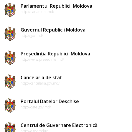
Parlamentul Republicii Moldova
http://parlament.md/
Guvernul Republicii Moldova
http://gov.md/
Președinția Republicii Moldova
http://www.presedinte.md/
Cancelaria de stat
http://cancelaria.gov.md/
Portalul Datelor Deschise
http://date.gov.md/
Centrul de Guvernare Electronică
http://egov.md/ro