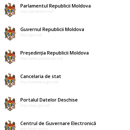
Parlamentul Republicii Moldova
http://parlament.md/
Guvernul Republicii Moldova
http://gov.md/
Președinția Republicii Moldova
http://www.presedinte.md/
Cancelaria de stat
http://cancelaria.gov.md/
Portalul Datelor Deschise
http://date.gov.md/
Centrul de Guvernare Electronică
http://egov.md/ro