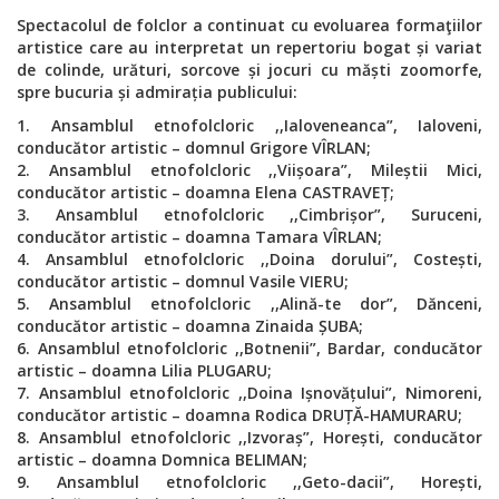
Spectacolul de folclor a continuat cu evoluarea formaţiilor
artistice care au interpretat un repertoriu bogat și variat
de colinde, urături, sorcove și jocuri cu măști zoomorfe,
spre bucuria și admirația publicului:
1. Ansamblul etnofolcloric ,,Ialoveneanca”, Ialoveni,
conducător artistic – domnul Grigore VÎRLAN;
2. Ansamblul etnofolcloric ,,Viișoara”, Mileștii Mici,
conducător artistic – doamna Elena CASTRAVEȚ;
3. Ansamblul etnofolcloric ,,Cimbrișor”, Suruceni,
conducător artistic – doamna Tamara VÎRLAN;
4. Ansamblul etnofolcloric ,,Doina dorului”, Costești,
conducător artistic – domnul Vasile VIERU;
5. Ansamblul etnofolcloric ,,Alină-te dor”, Dănceni,
conducător artistic – doamna Zinaida ȘUBA;
6. Ansamblul etnofolcloric ,,Botnenii”, Bardar, conducător
artistic – doamna Lilia PLUGARU;
7. Ansamblul etnofolcloric ,,Doina Ișnovățului”, Nimoreni,
conducător artistic – doamna Rodica DRUȚĂ-HAMURARU;
8. Ansamblul etnofolcloric ,,Izvoraș”, Horești, conducător
artistic – doamna Domnica BELIMAN;
9. Ansamblul etnofolcloric ,,Geto-dacii”, Horești,