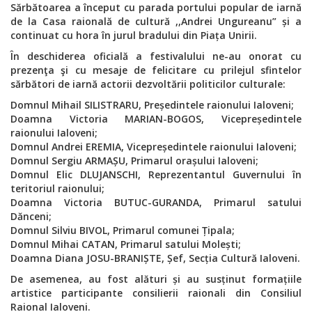
Sărbătoarea a început cu parada portului popular de iarnă
de la Casa raională de cultură ,,Andrei Ungureanu” și a
continuat cu hora în jurul bradului din Piața Unirii.
În deschiderea oficială a festivalului ne-au onorat cu
prezenţa şi cu mesaje de felicitare cu prilejul sfintelor
sărbători de iarnă actorii dezvoltării politicilor culturale:
Domnul Mihail SILISTRARU, Președintele raionului Ialoveni;
Doamna Victoria MARIAN-BOGOS, Vicepreședintele
raionului Ialoveni;
Domnul Andrei EREMIA, Vicepreședintele raionului Ialoveni;
Domnul Sergiu ARMAȘU, Primarul orașului Ialoveni;
Domnul Elic DLUJANSCHI, Reprezentantul Guvernului în
teritoriul raionului;
Doamna Victoria BUTUC-GURANDA, Primarul satului
Dănceni;
Domnul Silviu BIVOL, Primarul comunei Țipala;
Domnul Mihai CATAN, Primarul satului Molești;
Doamna Diana JOSU-BRANIȘTE, Șef, Secția Cultură Ialoveni.
De asemenea, au fost alături și au susținut formațiile
artistice participante consilierii raionali din Consiliul
Raional Ialoveni.