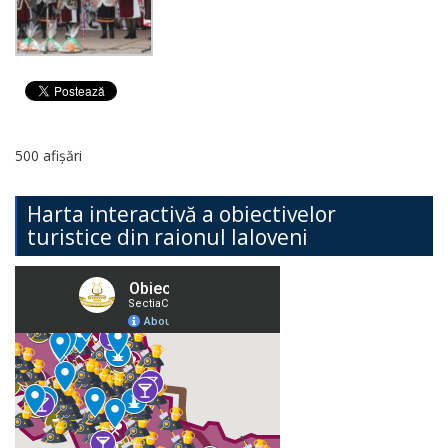
500 afișări
Harta interactivă a obiectivelor
turistice din raionul Ialoveni