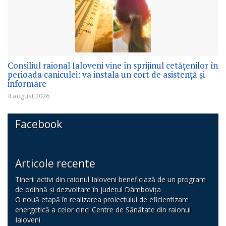
Consiliul raional Ialoveni vine în sprijinul cetățenilor în
perioada caniculei: va instala un cort de asistență și
informare
4 august 2026
Facebook
Articole recente
Tinerii activi din raionul Ialoveni beneficiază de un program
de odihnă și dezvoltare în județul Dâmbovița
O nouă etapă în realizarea proiectului de eficientizare
energetică a celor cinci Centre de Sănătate din raionul
Ialoveni