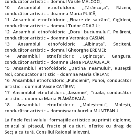
conducător artistic – domnul Vasile MALCOCI;
10. Ansamblul etnofolcloric ,,Țărăncuța”, Răzeni,
conducător artistic – doamna Maria PUICĂ;
11. Ansamblul etnofolcloric ,,Floare de salcâm”, Cigîrleni,
conducător artistic – domnul Tudor ODAGIU;
12. Ansamblul etnofolcloric ,,Dorul buciumului”, Pojăreni,
conducător artistic – doamna Veronica CASIAN;
13. Ansamblul etnofolcloric ,,Albinuța”, Sociteni,
conducător artistic – domnul Gheorghe EREMEI;
14. Ansamblul etnofolcloric ,,Opincuța”, Gangura,
conducător artistic – doamna Elena PLĂMĂDEALĂ;
15. Ansamblul etnofolcloric ,,Datina neamului”, Ruseștii
Noi, conducător artistic – doamna Maria CÎRLAN;
16. Ansamblul etnofolcloric ,,Puhoienii”, Puhoi, conducător
artistic – domnul Vasile CATÎREV;
17. Ansamblul etnofolcloric ,,Iasomie”, Țipala, conducător
artistic – doamna Maria PLĂMĂDEALĂ;
18. Ansamblul etnofolcloric ,,Moleștenii”, Molești,
conducător artistic – domnișoara Aurelia MUNTEANU.
La finele festivalului formaţiile artistice au primit diplome,
colacul și pitacul, fructe și dulciuri, oferite cu drag de
Secția cultură, Consiliul Raional Ialoveni.