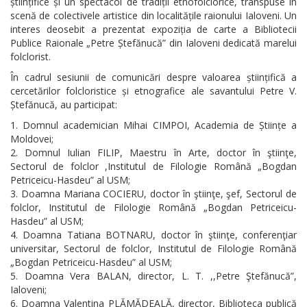
științifice și un spectacol de tradiții etnofolclorice, transpuse în
scenă de colectivele artistice din localitățile raionului Ialoveni. Un
interes deosebit a prezentat expoziția de carte a Bibliotecii
Publice Raionale „Petre Ștefănucă” din Ialoveni dedicată marelui
folclorist.
În cadrul sesiunii de comunicări despre valoarea științifică a
cercetărilor folcloristice și etnografice ale savantului Petre V.
Ștefănucă, au participat:
Domnul academician Mihai CIMPOI, Academia de Științe a
Moldovei;
Domnul Iulian FILIP, Maestru în Arte, doctor în ştiinţe,
Sectorul de folclor ,Institutul de Filologie Română „Bogdan
Petriceicu-Hasdeu” al USM;
Doamna Mariana COCIERU, doctor în ştiinţe, şef, Sectorul de
folclor, Institutul de Filologie Română „Bogdan Petriceicu-
Hasdeu” al USM;
Doamna Tatiana BOTNARU, doctor în ştiinţe, conferenţiar
universitar, Sectorul de folclor, Institutul de Filologie Română
„Bogdan Petriceicu-Hasdeu” al USM;
Doamna Vera BALAN, director, L. T. ,,Petre Ştefănucă”,
Ialoveni;
Doamna Valentina PLĂMĂDEALĂ, director, Biblioteca publică