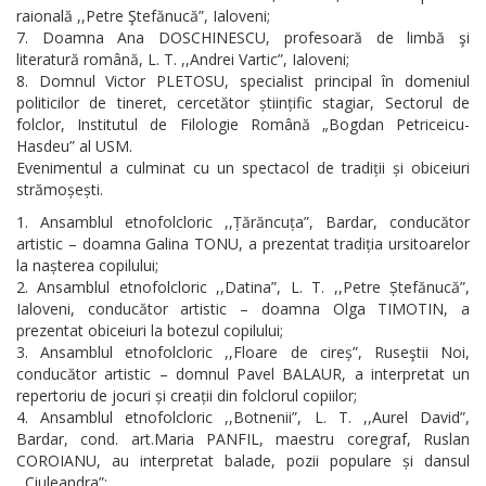
raională ,,Petre Ştefănucă”, Ialoveni;
Doamna Ana DOSCHINESCU, profesoară de limbă şi
literatură română, L. T. ,,Andrei Vartic”, Ialoveni;
Domnul Victor PLETOSU, specialist principal în domeniul
politicilor de tineret, cercetător științific stagiar, Sectorul de
folclor, Institutul de Filologie Română „Bogdan Petriceicu-
Hasdeu” al USM.
Evenimentul a culminat cu un spectacol de tradiții și obiceiuri
strămoșești.
Ansamblul etnofolcloric ,,Țărăncuța”, Bardar, conducător
artistic – doamna Galina TONU, a prezentat tradiția ursitoarelor
la nașterea copilului;
Ansamblul etnofolcloric ,,Datina”, L. T. ,,Petre Ștefănucă”,
Ialoveni, conducător artistic – doamna Olga TIMOTIN, a
prezentat obiceiuri la botezul copilului;
Ansamblul etnofolcloric ,,Floare de cireș”, Ruseştii Noi,
conducător artistic – domnul Pavel BALAUR, a interpretat un
repertoriu de jocuri și creații din folclorul copiilor;
Ansamblul etnofolcloric ,,Botnenii”, L. T. ,,Aurel David”,
Bardar, cond. art.Maria PANFIL, maestru coregraf, Ruslan
COROIANU, au interpretat balade, pozii populare și dansul
,,Ciuleandra”;