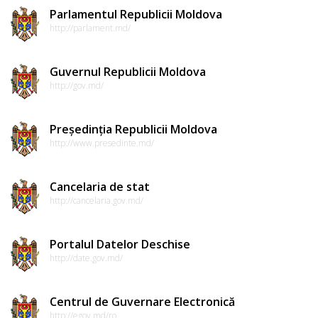
Parlamentul Republicii Moldova
http://parlament.md/
Guvernul Republicii Moldova
http://gov.md/
Președinția Republicii Moldova
http://www.presedinte.md/
Cancelaria de stat
http://cancelaria.gov.md/
Portalul Datelor Deschise
http://date.gov.md/
Centrul de Guvernare Electronică
http://egov.md/ro