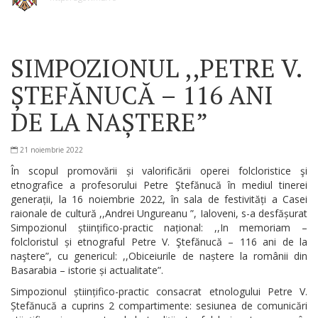
SIMPOZIONUL ,,PETRE V.
ȘTEFĂNUCĂ – 116 ANI
DE LA NAȘTERE”
21 noiembrie 2022
În scopul promovării și valorificării operei folcloristice şi
etnografice a profesorului Petre Ştefănucă în mediul tinerei
generații, la 16 noiembrie 2022, în sala de festivități a Casei
raionale de cultură ,,Andrei Ungureanu ”, Ialoveni, s-a desfășurat
Simpozionul științifico-practic național: ,,In memoriam –
folcloristul și etnograful Petre V. Ştefănucă – 116 ani de la
naştere”, cu genericul: ,,Obiceiurile de naștere la românii din
Basarabia – istorie și actualitate”.
Simpozionul științifico-practic consacrat etnologului Petre V.
Ștefănucă a cuprins 2 compartimente: sesiunea de comunicări