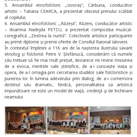
Ansamblul etnofolcloric ,,Izvoraș”, Cărbuna, conducător
artistic – Tatiana CEARCA, a prezentat obiceiul primului scăldat
al copilului;
Ansamblul etnofolcloric ,,Răzeșii”, Răzeni, conducător artistic
– doamna Nadejda PETCU, a prezentat compoziția muzical-
coregrafică ,,Zestrea la nuntă”. Colectivele artistice participante
au primit diplome și premii oferite de Consiliul Raional Ialoveni.
În contextul împlinirii a 116 ani de la nașterea ilustrului savant
etnolog și folclorist Petre V. Ștefănucă, considerăm că numele
său trebuie să fie mai mult prețuit, deoarece ne revine misiunea
de a evoca, meritele sale științifice, de a-i cunoaște viața și
opera, de a-l omagia prin cercetarea studiilor sale folcloristice și
punerea lor în lumina adevărului prin dialog, de a-i comemora
destinul său dramatic, fiindcă, personalitatea sa artistică
impunătoare ne este un model de viaţă, credinţă şi de închinare
neamului.