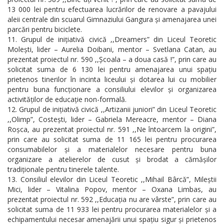
13 000 lei pentru efectuarea lucrărilor de renovare a pavajului
aleii centrale din scuarul Gimnaziului Gangura și amenajarea unei
parcări pentru biciclete.
Grupul de inițiativă civică ,,Dreamers” din Liceul Teoretic
Molești, lider – Aurelia Doibani, mentor – Svetlana Catan, au
prezentat proiectul nr. 590 ,,Școala – a doua casă !”, prin care au
solicitat suma de 6 130 lei pentru amenajarea unui spațiu
prietenos tinerilor în incinta liceului și dotarea lui cu mobilier
pentru buna funcționare a consiliului elevilor și organizarea
activităților de educație non-formală.
Grupul de inițiativă civică ,,Artizanii juniori” din Liceul Teoretic
,,Olimp”, Costești, lider – Gabriela Mereacre, mentor – Diana
Roșca, au prezentat proiectul nr. 591 ,,Ne întoarcem la origini”,
prin care au solicitat suma de 11 165 lei pentru procurarea
consumabilelor și a materialelor necesare pentru buna
organizare a atelierelor de cusut și brodat a cămășilor
tradiționale pentru tinerele talente.
Consiliul elevilor din Liceul Teoretic ,,Mihail Bârcă”, Mileștii
Mici, lider – Vitalina Popov, mentor – Oxana Limbas, au
prezentat proiectul nr. 592 ,,Educația nu are vârste”, prin care au
solicitat suma de 11 933 lei pentru procurarea materialelor și a
echipamentului necesar amenajării unui spațiu sigur și prietenos