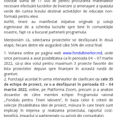
solicitat suma de 11 000 lei pentru procurarea materialelor
necesare efectuării lucrărilor de înverzire și amenajare a spațiului
verde din curtea liceului destinat activităților de educație non-
formală pentru elevi.
Astfel, tinerii au manifestat iniţiative originale şi soluţii
ingenioase de a schimba lucrurile spre bine în comunităţile
noastre, fapt ce a bucurat partenerii programului.
Menționăm că, selectarea proiectelor se desfășoară în două
etape, fiecare dintre ele asigurând câte 50% din votul final:
Votarea online pe pagina web
www.fondultinerilor.md
, unde
orice persoană a avut posibilitatea ca în perioada 04 – 07 martie
2022, să-și dea votul pentru maximum 3 proiecte favorite din
lista proiectelor depuse spre finanțare în această rundă de
granturi;
Punctajul acordat în urma interviurilor de clarificare
cu cele 35
de echipe de proiect, ce s-a desfășurat în perioada 03 – 04
martie 2022,
online, pe Platforma Zoom, precum și a analizei
dosarelor de către membrii echipei Programului raional
,,Fondulu pentru Tineri Ialoveni”, în baza celor 6 criterii de
selecție (fezabilitatea ideii de proiect, măsura în care tinerii sunt
implicaţi în iniţierea şi realizarea proiectului, raportul cost-
beneficii, impactul și parteneriate cu actorii din comunitate).