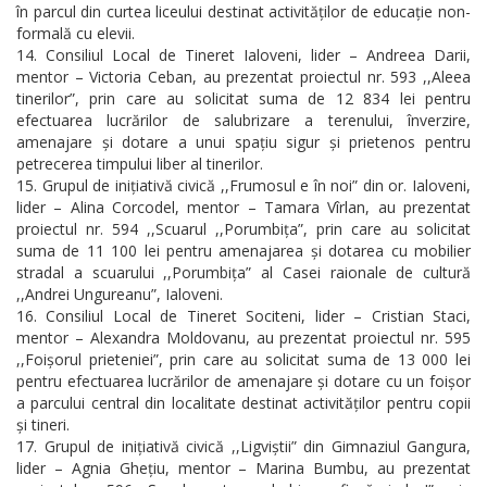
în parcul din curtea liceului destinat activităților de educație non-
formală cu elevii.
Consiliul Local de Tineret Ialoveni, lider – Andreea Darii,
mentor – Victoria Ceban, au prezentat proiectul nr. 593 ,,Aleea
tinerilor”, prin care au solicitat suma de 12 834 lei pentru
efectuarea lucrărilor de salubrizare a terenului, înverzire,
amenajare și dotare a unui spațiu sigur și prietenos pentru
petrecerea timpului liber al tinerilor.
Grupul de inițiativă civică ,,Frumosul e în noi” din or. Ialoveni,
lider – Alina Corcodel, mentor – Tamara Vîrlan, au prezentat
proiectul nr. 594 ,,Scuarul ,,Porumbița”, prin care au solicitat
suma de 11 100 lei pentru amenajarea și dotarea cu mobilier
stradal a scuarului ,,Porumbița” al Casei raionale de cultură
,,Andrei Ungureanu”, Ialoveni.
Consiliul Local de Tineret Sociteni, lider – Cristian Staci,
mentor – Alexandra Moldovanu, au prezentat proiectul nr. 595
,,Foișorul prieteniei”, prin care au solicitat suma de 13 000 lei
pentru efectuarea lucrărilor de amenajare și dotare cu un foișor
a parcului central din localitate destinat activităților pentru copii
și tineri.
Grupul de inițiativă civică ,,Ligviștii” din Gimnaziul Gangura,
lider – Agnia Ghețiu, mentor – Marina Bumbu, au prezentat