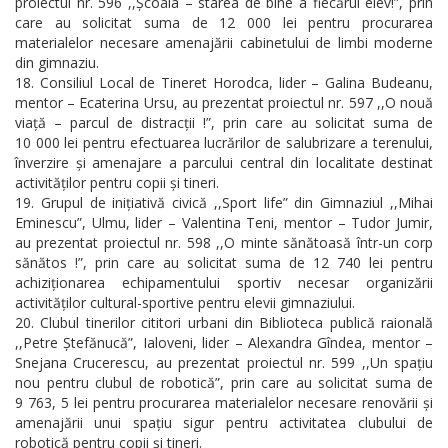
proiectul nr. 596 ,,Școala – starea de bine a fiecărui elev!”, prin
care au solicitat suma de 12 000 lei pentru procurarea
materialelor necesare amenajării cabinetului de limbi moderne
din gimnaziu.
Consiliul Local de Tineret Horodca, lider – Galina Budeanu,
mentor – Ecaterina Ursu, au prezentat proiectul nr. 597 ,,O nouă
viață – parcul de distracții !”, prin care au solicitat suma de
10 000 lei pentru efectuarea lucrărilor de salubrizare a terenului,
înverzire și amenajare a parcului central din localitate destinat
activităților pentru copii și tineri.
Grupul de inițiativă civică ,,Sport life” din Gimnaziul ,,Mihai
Eminescu”, Ulmu, lider – Valentina Teni, mentor – Tudor Jumir,
au prezentat proiectul nr. 598 ,,O minte sănătoasă într-un corp
sănătos !”, prin care au solicitat suma de 12 740 lei pentru
achiziționarea echipamentului sportiv necesar organizării
activităților cultural-sportive pentru elevii gimnaziului.
Clubul tinerilor cititori urbani din Biblioteca publică raională
,,Petre Ștefănucă”, Ialoveni, lider – Alexandra Gîndea, mentor –
Snejana Crucerescu, au prezentat proiectul nr. 599 ,,Un spațiu
nou pentru clubul de robotică”, prin care au solicitat suma de
9 763, 5 lei pentru procurarea materialelor necesare renovării și
amenajării unui spațiu sigur pentru activitatea clubului de
robotică pentru copii și tineri.