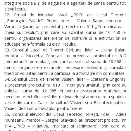
integrare socială și de asigurare a egalității de șanse pentru toți
elevii liceului.
Grupul de inițiativă civică ,,PRO” din Liceul Teoretic
,,Gheorghe Palade”, Puhoi, lider – Valeria Șarpe, mentor –
Veronica Șarpe, au prezentat proiectul nr. 611 ,,Comunicarea –
cheia succesului”, prin care au solicitat suma de 10 400 lei
pentru organizarea atelierelor de instruire și a activităților de
educație non-formală cu elevii liceului.
Consiliul Local de Tineret Cărbuna, lider – Liliana Balan,
mentor – Nicoletta Cebotari, au prezentat proiectul nr. 612
,,Voluntarii în prim-plan”, prin care au solicitat suma de 10 668 lei
pentru organizarea excursiilor necesare motivării și stimulării
tinerilor voluntari pentru a participa la activitățile din comunitate.
Consiliul Local de Tineret Văsieni, lider – Ecaterina Grigoraș,
a prezentat proiectul nr. 613 ,,Tinerii pun umărul”, prin care au
solicitat suma de 12 085 lei pentru procurarea materialelor
necesare efectuării lucrărilor de înverzire și amenajare a spațiului
verde din curtea Casei de cultură Văsieni și a Bibliotecii publice
Văsieni destinat activităților pentru tineret.
Consiliul elevilor din Liceul Teoretic Horești, lider – Adela
Munteanu, mentor – Serghei Stavciuc, au prezentat proiectul nr.
614 ,,PRO – inițiativă, implicare și schimbare”, prin care au