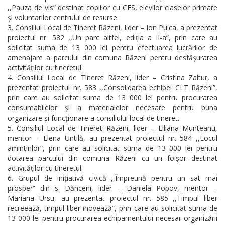
,,Pauza de vis” destinat copiilor cu CES, elevilor claselor primare
și voluntarilor centrului de resurse.
Consiliul Local de Tineret Răzeni, lider – Ion Puica, a prezentat
proiectul nr. 582 ,,Un parc altfel, ediția a II-a”, prin care au
solicitat suma de 13 000 lei pentru efectuarea lucrărilor de
amenajare a parcului din comuna Răzeni pentru desfășurarea
activităților cu tineretul.
Consiliul Local de Tineret Răzeni, lider – Cristina Zaltur, a
prezentat proiectul nr. 583 ,,Consolidarea echipei CLT Răzeni”,
prin care au solicitat suma de 13 000 lei pentru procurarea
consumabilelor și a materialelor necesare pentru buna
organizare și funcționare a consiliului local de tineret.
Consiliul Local de Tineret Răzeni, lider – Liliana Munteanu,
mentor – Elena Untilă, au prezentat proiectul nr. 584 ,,Locul
amintirilor”, prin care au solicitat suma de 13 000 lei pentru
dotarea parcului din comuna Răzeni cu un foișor destinat
activităților cu tineretul.
Grupul de inițiativă civică ,,Împreună pentru un sat mai
prosper” din s. Dănceni, lider – Daniela Popov, mentor –
Mariana Ursu, au prezentat proiectul nr. 585 ,,Timpul liber
recreează, timpul liber inovează”, prin care au solicitat suma de
13 000 lei pentru procurarea echipamentului necesar organizării