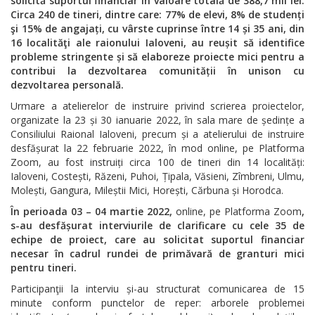
solicită suportul financiar în valoare totală de 388,7 mii lei.
Circa 240 de tineri, dintre care: 77% de elevi, 8% de studenți
şi 15% de angajați, cu vârste cuprinse între 14 și 35 ani, din
16 localităţi ale raionului Ialoveni, au reușit să identifice
probleme stringente și să elaboreze proiecte mici pentru a
contribui la dezvoltarea comunității în unison cu
dezvoltarea personală.
Urmare a atelierelor de instruire privind scrierea proiectelor,
organizate la 23 și 30 ianuarie 2022, în sala mare de ședințe a
Consiliului Raional Ialoveni, precum și a atelierului de instruire
desfășurat la 22 februarie 2022, în mod online, pe Platforma
Zoom, au fost instruiți circa 100 de tineri din 14 localități:
Ialoveni, Costești, Răzeni, Puhoi, Țipala, Văsieni, Zîmbreni, Ulmu,
Molești, Gangura, Mileștii Mici, Horești, Cărbuna și Horodca.
În perioada 03 – 04 martie 2022,
online, pe Platforma Zoom
,
s-au desfășurat interviurile de clarificare cu cele 35 de
echipe de proiect, care au solicitat suportul financiar
necesar în cadrul rundei de primăvară de granturi mici
pentru tineri.
Participanţii la interviu și-au structurat comunicarea de 15
minute conform punctelor de reper: arborele problemei