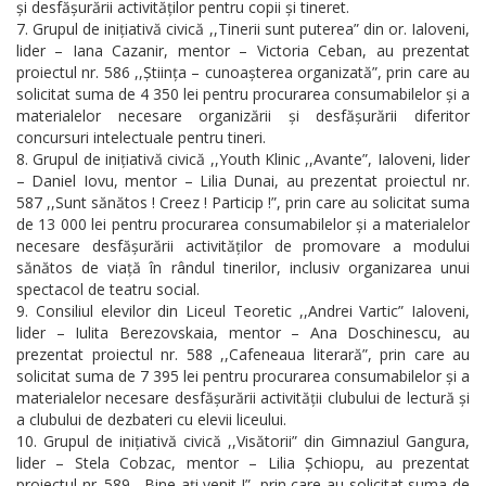
și desfășurării activităților pentru copii și tineret.
Grupul de inițiativă civică ,,Tinerii sunt puterea” din or. Ialoveni,
lider – Iana Cazanir, mentor – Victoria Ceban, au prezentat
proiectul nr. 586 ,,Știința – cunoașterea organizată”, prin care au
solicitat suma de 4 350 lei pentru procurarea consumabilelor și a
materialelor necesare organizării și desfășurării diferitor
concursuri intelectuale pentru tineri.
Grupul de inițiativă civică ,,Youth Klinic ,,Avante”, Ialoveni, lider
– Daniel Iovu, mentor – Lilia Dunai, au prezentat proiectul nr.
587 ,,Sunt sănătos ! Creez ! Particip !”, prin care au solicitat suma
de 13 000 lei pentru procurarea consumabilelor și a materialelor
necesare desfășurării activităților de promovare a modului
sănătos de viață în rândul tinerilor, inclusiv organizarea unui
spectacol de teatru social.
Consiliul elevilor din Liceul Teoretic ,,Andrei Vartic” Ialoveni,
lider – Iulita Berezovskaia, mentor – Ana Doschinescu, au
prezentat proiectul nr. 588 ,,Cafeneaua literară”, prin care au
solicitat suma de 7 395 lei pentru procurarea consumabilelor și a
materialelor necesare desfășurării activității clubului de lectură și
a clubului de dezbateri cu elevii liceului.
Grupul de inițiativă civică ,,Visătorii” din Gimnaziul Gangura,
lider – Stela Cobzac, mentor – Lilia Șchiopu, au prezentat
proiectul nr. 589 ,,Bine ați venit !”, prin care au solicitat suma de