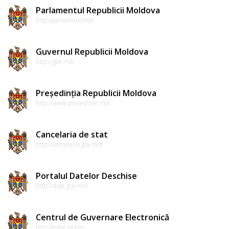
Parlamentul Republicii Moldova
http://parlament.md/
Guvernul Republicii Moldova
http://gov.md/
Președinția Republicii Moldova
http://www.presedinte.md/
Cancelaria de stat
http://cancelaria.gov.md/
Portalul Datelor Deschise
http://date.gov.md/
Centrul de Guvernare Electronică
http://egov.md/ro