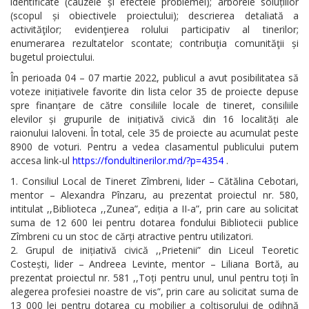
identificate (cauzele și efectele problemei); arborele soluțiilor
(scopul și obiectivele proiectului); descrierea detaliată a
activităţilor; evidenţierea rolului participativ al tinerilor;
enumerarea rezultatelor scontate; contribuţia comunităţii și
bugetul proiectului.
În perioada 04 – 07 martie 2022, publicul a avut posibilitatea să
voteze inițiativele favorite din lista celor 35 de proiecte depuse
spre finanțare de către consiliile locale de tineret, consiliile
elevilor și grupurile de inițiativă civică din 16 localități ale
raionului Ialoveni. În total, cele 35 de proiecte au acumulat peste
8900 de voturi. Pentru a vedea clasamentul publicului putem
accesa link-ul
https://fondultinerilor.md/?p=4354
.
Consiliul Local de Tineret Zîmbreni, lider – Cătălina Cebotari,
mentor – Alexandra Pînzaru, au prezentat proiectul nr. 580,
intitulat ,,Biblioteca ,,Zunea”, ediția a II-a”, prin care au solicitat
suma de 12 600 lei pentru dotarea fondului Bibliotecii publice
Zîmbreni cu un stoc de cărți atractive pentru utilizatori.
Grupul de inițiativă civică ,,Prietenii” din Liceul Teoretic
Costești, lider – Andreea Levinte, mentor – Liliana Bortă, au
prezentat proiectul nr. 581 ,,Toți pentru unul, unul pentru toți în
alegerea profesiei noastre de vis”, prin care au solicitat suma de
13 000 lei pentru dotarea cu mobilier a colțișorului de odihnă