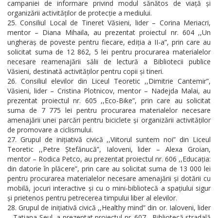
campaniei de informare privind modul sănătos de viață și
organizării activităților de protecție a mediului.
Consiliul Local de Tineret Văsieni, lider – Corina Meriacri,
mentor – Diana Mihaila, au prezentat proiectul nr. 604 ,,Un
ungheraș de poveste pentru fiecare, ediția a II-a”, prin care au
solicitat suma de 12 862, 5 lei pentru procurarea materialelor
necesare reamenajării sălii de lectură a Bibliotecii publice
Văsieni, destinată activităților pentru copii și tineri.
Consiliul elevilor din Liceul Teoretic ,,Dimitrie Cantemir”,
Văsieni, lider – Cristina Plotnicov, mentor – Nadejda Malai, au
prezentat proiectul nr. 605 ,,Eco-Bike”, prin care au solicitat
suma de 7 775 lei pentru procurarea materialelor necesare
amenajării unei parcări pentru biciclete și organizării activităților
de promovare a ciclismului.
Grupul de inițiativă civică ,,Viitorul suntem noi” din Liceul
Teoretic ,,Petre Ștefănucă”, Ialoveni, lider – Alexa Groian,
mentor – Rodica Petco, au prezentat proiectul nr. 606 ,,Educația:
din datorie în plăcere”, prin care au solicitat suma de 13 000 lei
pentru procurarea materialelor necesare amenajării și dotării cu
mobilă, jocuri interactive și cu o mini-bibliotecă a spațiului sigur
și prietenos pentru petrecerea timpului liber al elevilor.
Grupul de inițiativă civică ,,Healthy mind” din or. Ialoveni, lider
– Tatiana Seul, a prezentat proiectul nr. 607 ,,Bibliotecă stradală