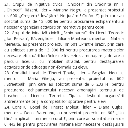
Grupul de inițiativă civică ,,Ghioceii” din Grădinița nr. 1
,,Ghiocel”, Răzeni, lider – Mariana Negru, a prezentat proiectul
nr. 600 ,,Creștem ! Învățăm ! Ne jucăm ! Creăm !”, prin care au
solicitat suma de 13 000 lei pentru procurarea echipamentului
necesar organizării activităților interactive pentru copii.
Grupul de inițiativă civică ,,Schimbarea” din Liceul Teoretic
,,Ion Pelivan”, Răzeni, lider – Liliana Munteanu, mentor – Natalia
Mereuță, au prezentat proiectul nr. 601 ,,Printre brazi”, prin care
au solicitat suma de 13 000 lei pentru procurarea materialelor
necesare efectuării lucrărilor de înverzire, amenajare și dotare a
parcului liceului, cu mobilier stradal, pentru desfășurarea
activităților de educație non-formală cu elevii.
Consiliul Local de Tineret Țipala, lider – Bogdan Neculai,
mentor – Maria Ghețiu, au prezentat proiectul nr. 602
,,Streetball”, prin care au solicitat suma de 6 233 lei pentru
procurarea echipamentului necesar amenajării terenului de
baschet al Liceului Teoretic Țipala, destinat organizării
antrenamentelor și a competițiilor sportive pentru elevi.
Consiliul Local de Tineret Molești, lider – Diana Cujbă,
mentor – Denis Baterianu, au prezentat proiectul nr. 603 ,,Un
tânăr implicat – un mediu curat !”, prin care au solicitat suma de
6 443 lei pentru procurarea materialelor necesare desfășurării