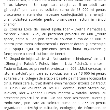
în or. Ialoveni – Un copil care citește va fi un adult care
gândește”, prin care au solicitat suma de 13 000 lei pentru
procurarea materialelor necesare confecționării și amenajării
unei biblioteci stradale pentru promovarea lecturii în rândul
tinerilor.
Consiliul Local de Tineret Țipala, lider – Evelina Plămădeală,
mentor – Silviu Bivol, au prezentat proiectul nr. 608 ,,Youth
space, ediția a II-a”, prin care au solicitat suma de 11 000 lei
pentru procurarea echipamentului necesar dotării și amenajării
unui spațiu sigur și prietenos pentru buna organizare și
funcționare a consiliului local de tineret.
Grupul de inițiativă civică ,,Noi suntem schimbarea” din L. T.
,,Gheorghe Palade”, Puhoi, lider – Lidia Plăcintă, mentor –
Tatiana Soltan, au prezentat proiectul nr. 609 ,,Micii cercetași ai
istoriei satului”, prin care au solicitat suma de 13 000 lei pentru
editarea unei culegeri de articole bazate pe mărturiile locuitorilor
din s. Puhoi care au trăit drama evenimentelor istorice din trecut.
Grupul de voluntari ai Liceului Teoretic ,,Petre Ștefănucă”,
Ialoveni, lider – Adriana Purcica, mentor – Natalia Donică, au
prezentat proiectul nr. 610 ,,Un pas spre schimbare, succes și
mobilizare”, prin care au solicitat suma de 9 855 lei pentru
organizarea activităților culturale, ecologice, de informare, de