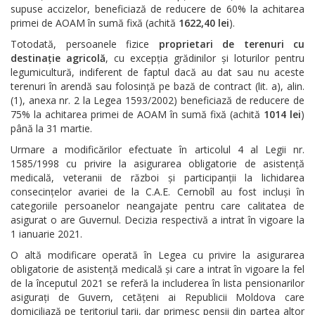
supuse accizelor, beneficiază de reducere de 60% la achitarea
primei de AOAM în sumă fixă (achită
1622,40 lei
).
Totodată, persoanele fizice
proprietari de terenuri cu
destinație agricolă
, cu excepția grădinilor și loturilor pentru
legumicultură, indiferent de faptul dacă au dat sau nu aceste
terenuri în arendă sau folosință pe bază de contract (lit. a), alin.
(1), anexa nr. 2 la Legea 1593/2002) beneficiază de reducere de
75% la achitarea primei de AOAM în sumă fixă (achită
1014 lei
)
până la 31 martie.
Urmare a modificărilor efectuate în articolul 4 al Legii nr.
1585/1998 cu privire la asigurarea obligatorie de asistență
medicală, veteranii de război și participanții la lichidarea
consecințelor avariei de la C.A.E. Cernobîl au fost incluși în
categoriile persoanelor neangajate pentru care calitatea de
asigurat o are Guvernul. Decizia respectivă a intrat în vigoare la
1 ianuarie 2021.
O altă modificare operată în Legea cu privire la asigurarea
obligatorie de asistență medicală și care a intrat în vigoare la fel
de la începutul 2021 se referă la includerea în lista pensionarilor
asigurați de Guvern, cetățeni ai Republicii Moldova care
domiciliază pe teritoriul tarii, dar primesc pensii din partea altor