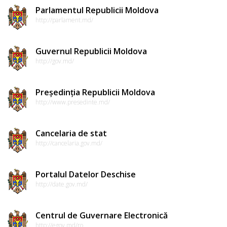
Parlamentul Republicii Moldova
http://parlament.md/
Guvernul Republicii Moldova
http://gov.md/
Președinția Republicii Moldova
http://www.presedinte.md/
Cancelaria de stat
http://cancelaria.gov.md/
Portalul Datelor Deschise
http://date.gov.md/
Centrul de Guvernare Electronică
http://egov.md/ro