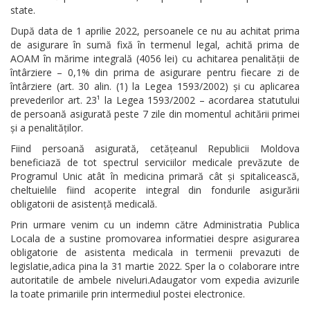
state.
După data de 1 aprilie 2022, persoanele ce nu au achitat prima
de asigurare în sumă fixă în termenul legal, achită prima de
AOAM în mărime integrală (4056 lei) cu achitarea penalității de
întârziere – 0,1% din prima de asigurare pentru fiecare zi de
întârziere (art. 30 alin. (1) la Legea 1593/2002) și cu aplicarea
prevederilor art. 23¹ la Legea 1593/2002 – acordarea statutului
de persoană asigurată peste 7 zile din momentul achitării primei
și a penalităților.
Fiind persoană asigurată, cetățeanul Republicii Moldova
beneficiază de tot spectrul serviciilor medicale prevăzute de
Programul Unic atât în medicina primară cât și spitalicească,
cheltuielile fiind acoperite integral din fondurile asigurării
obligatorii de asistență medicală.
Prin urmare venim cu un indemn către Administratia Publica
Locala de a sustine promovarea informatiei despre asigurarea
obligatorie de asistenta medicala in termenii prevazuti de
legislatie,adica pina la 31 martie 2022. Sper la o colaborare intre
autoritatile de ambele niveluri.Adaugator vom expedia avizurile
la toate primariile prin intermediul postei electronice.