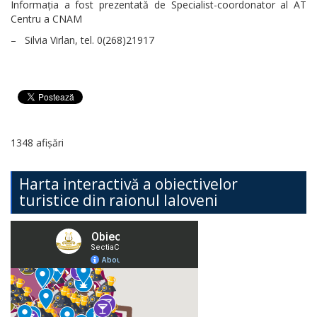
Informația a fost prezentată de Specialist-coordonator al AT
Centru a CNAM
– Silvia Virlan, tel. 0(268)21917
1348 afișări
Harta interactivă a obiectivelor
turistice din raionul Ialoveni