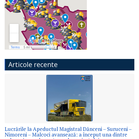
Articole recente
Lucrările la Apeductul Magistral Dănceni – Suruceni –
Nimoreni – Malcoci avansează: a început una dintre