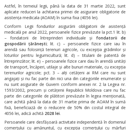
Astfel, în temeiul legii, până la data de 31 martie 2022, sunt
aplicate reduceri la achitarea primei de asigurare obligatorie de
asistența medicala (AOAM) în suma fixa (4056 lei).
Conform Legii fondurilor asigurării obligatorii de asistență
medicală pe anul 2022, persoanele fizice prevăzute la pct.1 lit. b)
– fondatorii de întreprinderi individuale și
fondatorii de
gospodării țărănești
; lit. c) – persoanele fizice care iau în
arendă sau folosință terenuri agricole, cu excepția grădinilor și
loturilor pentru legumicultură; lit. d) – titularii de patentă de
întreprinzător; lit. e) – persoanele fizice care dau în arendă unități
de transport, încăperi, utilaje și alte bunuri materiale, cu excepția
terenurilor agricole; pct. 3 – alți cetățeni ai RM care nu sunt
angajați și nu fac parte din nici una din categoriile enumerate și
nu sunt asigurate de Guvern conform anexei nr. 2 la Legea nr.
1593/2002, precum și cetățenii Republicii Moldova care nu fac
parte din categoriile de plătitori prevăzute în legea menționată,
care achită până la data de 31 martie prima de AOAM în sumă
fixă, beneficiază de o reducere de 50% din costul integral de
4056 lei, adică achită
2028 lei
.
Persoanele care desfășoară activitate independentă în domeniul
comerțului cu amănuntul, cu excepția comerțului cu mărfuri