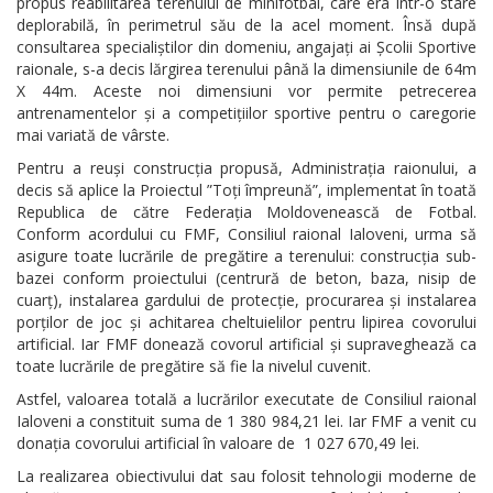
propus reabilitarea terenului de minifotbal, care era într-o stare
deplorabilă, în perimetrul său de la acel moment. Însă după
consultarea specialiștilor din domeniu, angajați ai Școlii Sportive
raionale, s-a decis lărgirea terenului până la dimensiunile de 64m
X 44m. Aceste noi dimensiuni vor permite petrecerea
antrenamentelor și a competițiilor sportive pentru o caregorie
mai variată de vârste.
Pentru a reuși construcția propusă, Administrația raionului, a
decis să aplice la Proiectul ”Toți împreună”, implementat în toată
Republica de către Federația Moldovenească de Fotbal.
Conform acordului cu FMF, Consiliul raional Ialoveni, urma să
asigure toate lucrările de pregătire a terenului: construcția sub-
bazei conform proiectului (centrură de beton, baza, nisip de
cuarț), instalarea gardului de protecție, procurarea și instalarea
porților de joc și achitarea cheltuielilor pentru lipirea covorului
artificial. Iar FMF donează covorul artificial și supraveghează ca
toate lucrările de pregătire să fie la nivelul cuvenit.
Astfel, valoarea totală a lucrărilor executate de Consiliul raional
Ialoveni a constituit suma de 1 380 984,21 lei. Iar FMF a venit cu
donația covorului artificial în valoare de 1 027 670,49 lei.
La realizarea obiectivului dat sau folosit tehnologii moderne de