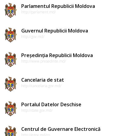
Parlamentul Republicii Moldova
http://parlament.md/
Guvernul Republicii Moldova
http://gov.md/
Președinția Republicii Moldova
http://www.presedinte.md/
Cancelaria de stat
http://cancelaria.gov.md/
Portalul Datelor Deschise
http://date.gov.md/
Centrul de Guvernare Electronică
http://egov.md/ro