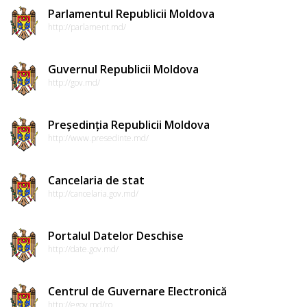
Parlamentul Republicii Moldova
http://parlament.md/
Guvernul Republicii Moldova
http://gov.md/
Președinția Republicii Moldova
http://www.presedinte.md/
Cancelaria de stat
http://cancelaria.gov.md/
Portalul Datelor Deschise
http://date.gov.md/
Centrul de Guvernare Electronică
http://egov.md/ro