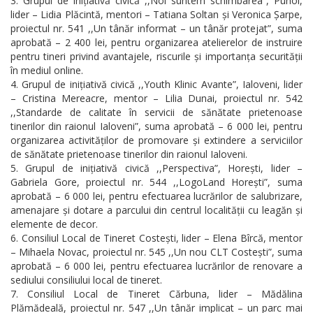
Grupul de inițiativă civică ,,Noi suntem schimbarea”, Puhoi,
lider – Lidia Plăcintă, mentori – Tatiana Soltan și Veronica Șarpe,
proiectul nr. 541 ,,Un tânăr informat – un tânăr protejat”, suma
aprobată – 2 400 lei, pentru organizarea atelierelor de instruire
pentru tineri privind avantajele, riscurile și importanța securității
în mediul online.
Grupul de inițiativă civică ,,Youth Klinic Avante”, Ialoveni, lider
– Cristina Mereacre, mentor – Lilia Dunai, proiectul nr. 542
,,Standarde de calitate în servicii de sănătate prietenoase
tinerilor din raionul Ialoveni”, suma aprobată – 6 000 lei, pentru
organizarea activităților de promovare și extindere a serviciilor
de sănătate prietenoase tinerilor din raionul Ialoveni.
Grupul de inițiativă civică ,,Perspectiva”, Horești, lider –
Gabriela Gore, proiectul nr. 544 ,,LogoLand Horești”, suma
aprobată – 6 000 lei, pentru efectuarea lucrărilor de salubrizare,
amenajare și dotare a parcului din centrul localității cu leagăn și
elemente de decor.
Consiliul Local de Tineret Costești, lider – Elena Bîrcă, mentor
– Mihaela Novac, proiectul nr. 545 ,,Un nou CLT Costești”, suma
aprobată – 6 000 lei, pentru efectuarea lucrărilor de renovare a
sediului consiliului local de tineret.
Consiliul Local de Tineret Cărbuna, lider – Mădălina
Plămădeală, proiectul nr. 547 ,,Un tânăr implicat – un parc mai