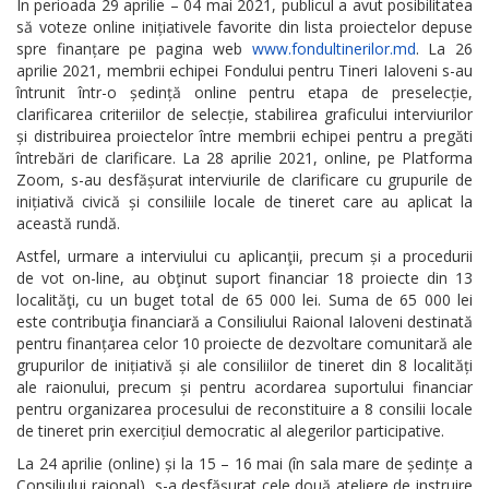
În perioada 29 aprilie – 04 mai 2021, publicul a avut posibilitatea
să voteze online inițiativele favorite din lista proiectelor depuse
spre finanțare pe pagina web
www.fondultinerilor.md
. La 26
aprilie 2021, membrii echipei Fondului pentru Tineri Ialoveni s-au
întrunit într-o ședință online pentru etapa de preselecție,
clarificarea criteriilor de selecție, stabilirea graficului interviurilor
și distribuirea proiectelor între membrii echipei pentru a pregăti
întrebări de clarificare. La 28 aprilie 2021, online, pe Platforma
Zoom, s-au desfășurat interviurile de clarificare cu grupurile de
inițiativă civică și consiliile locale de tineret care au aplicat la
această rundă.
Astfel, urmare a interviului cu aplicanţii, precum și a procedurii
de vot on-line, au obţinut suport financiar 18 proiecte din 13
localităţi, cu un buget total de 65 000 lei. Suma de 65 000 lei
este contribuţia financiară a Consiliului Raional Ialoveni destinată
pentru finanțarea celor 10 proiecte de dezvoltare comunitară ale
grupurilor de inițiativă și ale consiliilor de tineret din 8 localități
ale raionului, precum și pentru acordarea suportului financiar
pentru organizarea procesului de reconstituire a 8 consilii locale
de tineret prin exercițiul democratic al alegerilor participative.
La 24 aprilie (online) și la 15 – 16 mai (în sala mare de ședințe a
Consiliului raional) s-a desfășurat cele două ateliere de instruire