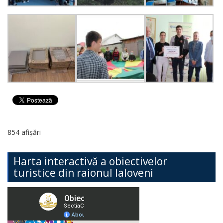
854 afișări
Harta interactivă a obiectivelor
turistice din raionul Ialoveni