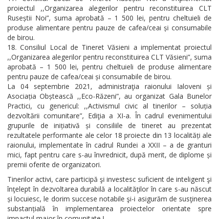
proiectul ,,Organizarea alegerilor pentru reconstituirea CLT
Ruseștii Noi”, suma aprobată – 1 500 lei, pentru cheltuieli de
produse alimentare pentru pauze de cafea/ceai și consumabile
de birou.
Consiliul Local de Tineret Văsieni a implementat proiectul
,,Organizarea alegerilor pentru reconstituirea CLT Văsieni”, suma
aprobată – 1 500 lei, pentru cheltuieli de produse alimentare
pentru pauze de cafea/ceai și consumabile de birou.
La 04 septembrie 2021, administraţia raionului Ialoveni și
Asociația Obștească ,,Eco-Răzeni”, au organizat Gala Bunelor
Practici, cu genericul: ,,Activismul civic al tinerilor – soluția
dezvoltării comunitare”, Ediţia a XI-a. În cadrul evenimentului
grupurile de inițiativă și consiliile de tineret au prezentat
rezultatele performante ale celor 18 proiecte din 13 localități ale
raionului, implementate în cadrul Rundei a XXII – a de granturi
mici, fapt pentru care s-au învrednicit, după merit, de diplome și
premii oferite de organizatori.
Tinerilor activi, care participă şi investesc suficient de inteligent şi
înţelept în dezvoltarea durabilă a localităţilor în care s-au născut
și locuiesc, le dorim succese notabile şi-i asigurăm de susţinerea
substanțială în implementarea proiectelor orientate spre
impactul major în comunitate !