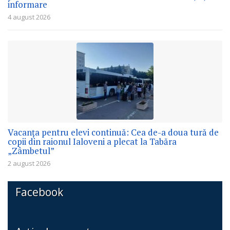
informare
4 august 2026
Vacanța pentru elevi continuă: Cea de-a doua tură de
copii din raionul Ialoveni a plecat la Tabăra
„Zâmbetul”
2 august 2026
Facebook