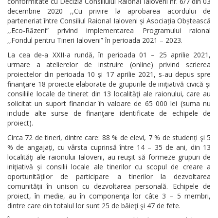
conformitate cu Decizia Consiliului Raional Ialoveni nr. 6/7 din 03
decembrie 2020 ,,Cu privire la aprobarea acordului de
parteneriat între Consiliul Raional Ialoveni și Asociația Obștească
,,Eco-Răzeni” privind implementarea Programului raional
,,Fondul pentru Tineri Ialoveni” în perioada 2021 – 2023.
La cea de-a XXII-a rundă, în perioada 01 – 25 aprilie 2021,
urmare a atelierelor de instruire (online) privind scrierea
proiectelor din perioada 10 și 17 aprilie 2021, s-au depus spre
finanţare 18 proiecte elaborate de grupurile de iniţiativă civică şi
consiliile locale de tineret din 13 localităţi ale raionului, care au
solicitat un suport financiar în valoare de 65 000 lei (suma nu
include alte surse de finanţare identificate de echipele de
proiect).
Circa 72 de tineri, dintre care: 88 % de elevi, 7 % de studenți şi 5
% de angajați, cu vârsta cuprinsă între 14 – 35 de ani, din 13
localităţi ale raionului Ialoveni, au reuşit să formeze grupuri de
iniţiativă și consilii locale ale tinerilor cu scopul de creare a
oportunităților de participare a tinerilor la dezvoltarea
comunității în unison cu dezvoltarea personală. Echipele de
proiect, în medie, au în componenţa lor câte 3 – 5 membri,
dintre care din totalul lor sunt 25 de băieţi şi 47 de fete.