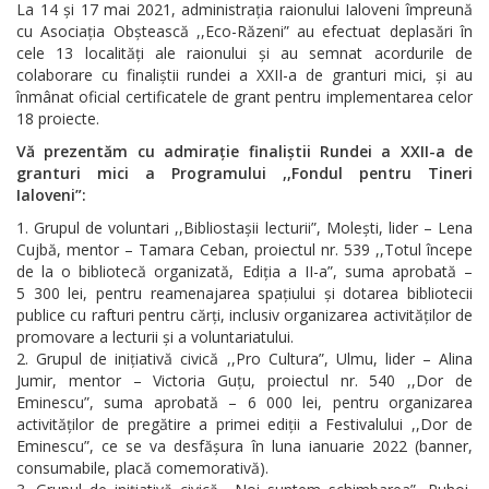
La 14 și 17 mai 2021, administrația raionului Ialoveni împreună
cu Asociația Obștească ,,Eco-Răzeni” au efectuat deplasări în
cele 13 localități ale raionului și au semnat acordurile de
colaborare cu finaliștii rundei a XXII-a de granturi mici, și au
înmânat oficial certificatele de grant pentru implementarea celor
18 proiecte.
Vă prezentăm cu admirație finaliștii Rundei a XXII-a de
granturi mici a Programului ,,Fondul pentru Tineri
Ialoveni”:
Grupul de voluntari ,,Bibliostașii lecturii”, Molești, lider – Lena
Cujbă, mentor – Tamara Ceban, proiectul nr. 539 ,,Totul începe
de la o bibliotecă organizată, Ediția a II-a”, suma aprobată –
5 300 lei, pentru reamenajarea spațiului și dotarea bibliotecii
publice cu rafturi pentru cărți, inclusiv organizarea activităților de
promovare a lecturii și a voluntariatului.
Grupul de inițiativă civică ,,Pro Cultura”, Ulmu, lider – Alina
Jumir, mentor – Victoria Guțu, proiectul nr. 540 ,,Dor de
Eminescu”, suma aprobată – 6 000 lei, pentru organizarea
activităților de pregătire a primei ediții a Festivalului ,,Dor de
Eminescu”, ce se va desfășura în luna ianuarie 2022 (banner,
consumabile, placă comemorativă).