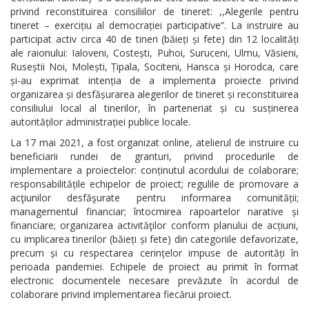
privind reconstituirea consiliilor de tineret: ,,Alegerile pentru
tineret – exercițiu al democrației participative”. La instruire au
participat activ circa 40 de tineri (băieți și fete) din 12 localități
ale raionului: Ialoveni, Costești, Puhoi, Suruceni, Ulmu, Văsieni,
Ruseștii Noi, Molești, Țipala, Sociteni, Hansca și Horodca, care
și-au exprimat intenția de a implementa proiecte privind
organizarea și desfășurarea alegerilor de tineret și reconstituirea
consiliului local al tinerilor, în parteneriat și cu susținerea
autorităților administrației publice locale.
La 17 mai 2021, a fost organizat online, atelierul de instruire cu
beneficiarii rundei de granturi, privind procedurile de
implementare a proiectelor: conținutul acordului de colaborare;
responsabilitățile echipelor de proiect; regulile de promovare a
acţiunilor desfăşurate pentru informarea comunității;
managementul financiar; întocmirea rapoartelor narative și
financiare; organizarea activităţilor conform planului de acțiuni,
cu implicarea tinerilor (băieți și fete) din categoriile defavorizate,
precum și cu respectarea cerințelor impuse de autorități în
perioada pandemiei. Echipele de proiect au primit în format
electronic documentele necesare prevăzute în acordul de
colaborare privind implementarea fiecărui proiect.