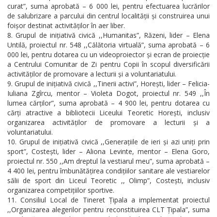
curat”, suma aprobată – 6 000 lei, pentru efectuarea lucrărilor
de salubrizare a parcului din centrul localității și construirea unui
foișor destinat activităților în aer liber.
Grupul de inițiativă civică ,,Humanitas”, Răzeni, lider – Elena
Untilă, proiectul nr. 548 ,,Călătoria virtuală”, suma aprobată – 6
000 lei, pentru dotarea cu un videoproiector și ecran de proiecție
a Centrului Comunitar de Zi pentru Copii în scopul diversificării
activităților de promovare a lecturii și a voluntariatului.
Grupul de inițiativă civică ,,Tinerii activi”, Horești, lider – Felicia-
Iuliana Zgîrcu, mentor – Violeta Dogot, proiectul nr. 549 ,,În
lumea cărților”, suma aprobată – 4 900 lei, pentru dotarea cu
cărți atractive a bibliotecii Liceului Teoretic Horești, inclusiv
organizarea activităților de promovare a lecturii și a
voluntariatului.
Grupul de inițiativă civică ,,Generațiile de ieri și azi uniți prin
sport”, Costești, lider – Aliona Levinte, mentor – Elena Goro,
proiectul nr. 550 ,,Am dreptul la vestiarul meu”, suma aprobată –
4 400 lei, pentru îmbunătățirea condițiilor sanitare ale vestiarelor
sălii de sport din Liceul Teoretic ,, Olimp”, Costești, inclusiv
organizarea competițiilor sportive.
Consiliul Local de Tineret Țipala a implementat proiectul
,,Organizarea alegerilor pentru reconstituirea CLT Țipala”, suma