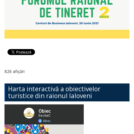
826 afișări
Harta interactivă a obiectivelor
turistice din raionul Ialoveni