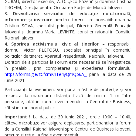
GURĂU, director executiv, A. O. ,,Eco-Răzeni” și doamna Cristina
TROFIM, Direcția pentru Ocuparea Forței de Muncă Ialoveni.
Dezvoltarea serviciilor de educație non-formală,
informare și instruire pentru tineri
– responsabil: doamna
Cristina ȘOVA, specialist principal, Direcția Generală Educație
Ialoveni și doamna Maria LEVINTE, consilier raional în Consiliul
Raional Ialoveni.
Sporirea activismului civic al tinerilor
– responsabil:
domnul Victor PLETOSU, specialist principal în domeniul
politicilor de tineret, Aparatul Președintelui Raionului Ialoveni.
Doritorii de a participa la Forum este necesar să se înregistreze,
în prealabil, prin completarea și expedierea formularului
https://forms.gle/zCfcmKhTe4yQmQp6A
până la data de 29
iunie 2021.
Participanții la eveniment vor purta măștile de protecție și vor
respecta la maximum distanța fizică de minim 1 m între
persoane, atât în cadrul evenimentului la Centrul de Business,
cât și în transportul public.
Important !
La data de 30 iunie 2021, orele 10:00 – 10:40,
câteva microbuze vor asigura deplasarea participanților la forum
de la Consiliul Raional Ialoveni spre Centrul de Business Ialoveni,
precum și retur, la finele evenimentului.