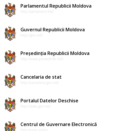
Parlamentul Republicii Moldova
http://parlament.md/
Guvernul Republicii Moldova
http://gov.md/
Președinția Republicii Moldova
http://www.presedinte.md/
Cancelaria de stat
http://cancelaria.gov.md/
Portalul Datelor Deschise
http://date.gov.md/
Centrul de Guvernare Electronică
http://egov.md/ro