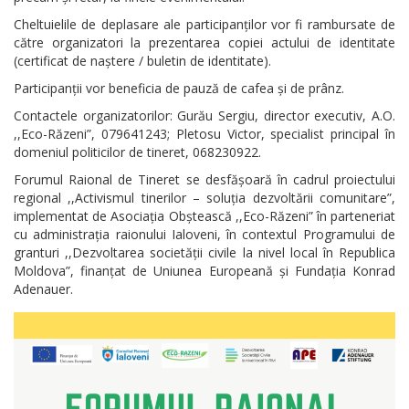
Cheltuielile de deplasare ale participanților vor fi rambursate de
către organizatori la prezentarea copiei actului de identitate
(certificat de naștere / buletin de identitate).
Participanții vor beneficia de pauză de cafea și de prânz.
Contactele organizatorilor: Gurău Sergiu, director executiv, A.O.
,,Eco-Răzeni”, 079641243; Pletosu Victor, specialist principal în
domeniul politicilor de tineret, 068230922.
Forumul Raional de Tineret se desfășoară în cadrul proiectului
regional ,,Activismul tinerilor – soluția dezvoltării comunitare”,
implementat de Asociația Obștească ,,Eco-Răzeni” în parteneriat
cu administrația raionului Ialoveni, în contextul Programului de
granturi ,,Dezvoltarea societății civile la nivel local în Republica
Moldova”, finanțat de Uniunea Europeană și Fundația Konrad
Adenauer.