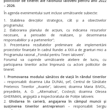
politicilor de tineret ale raionului Ialoveni pentru anii 2022
– 2026.
În agenda evenimentului sunt incluse următoarele subiecte:
Stabilirea direcțiilor strategice, cât și a obiectivelor
programului;
Elaborarea planului de acțiuni, cu indicarea resurselor
necesare, a perioadei de realizare, și desemnarea
responsabililor și a partenerilor”;
Prezentarea rezultatelor preliminare ale implementării
proiectelor finanțate în cadrul Rundei a XXII-a de granturi mici a
Programului raional ,,Fondul pentru Tineri Ialoveni”.
Forumul va cuprinde următoarele ateliere de lucru, cu
participarea tinerilor activi împreună cu actorii politicilor de
tineret:
Promovarea modului sănătos de viață în rândul tinerilor
– responsabili: doamna Lilia DUNAI, șef, Centrul de Sănătate
Prietenos Tinerilor ,,Avante”, Ialoveni; doamna Maria BIVOL,
președinte, A. O. ,,Alternativa”, Costești; doamna Olesea
GHERMAN, angajată a Inspectoratului de Poliție Ialoveni.
Ghidarea în carieră, angajarea în câmpul muncii și
susținerea tinerilor antreprenori
– responsabili: Sergiu