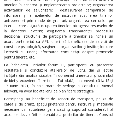
tinerilor în scrierea și implementarea proiectelor; organizarea
activităților de salubrizare; desfășurarea campaniilor de
informare și a atelierelor de instruire; susținerea tinerilor
antreprenori prin runde de granturi; organizarea cercurilor pe
interese care asigură ocuparea tinerilor; atragerea resurselor de
la donatorii externi; asigurarea transparenței procesului
decizional; structurile de participare a tinerilor să încheie un
acord parteneriat cu APL; tinerii să beneficieze de servicii de
consiliere psihologică, susținerea organizațiilor și instituțiilor care
lucrează cu tinerii; informarea comunității despre proiectele
pentru tineret, etc.
La încheierea lucrărilor forumului, participanții au prezentat
rezultatele și concluziile atelierelor de lucru, dar și lecțiile
învățate din analiza situației în domeniul tineretului și schimbul
de idei și experiențe între tineri. Totodată, au convenit că la 15 și
17 iunie 2021, în sala mare de ședințe a Consiliului Raional
Ialoveni, va avea loc atelierul de planificare strategică.
Participanţii au beneficiat de servicii de transport, pauză de
cafea și de prânz, spaţiu prietenos pentru instruire şi materiale
necesare din atitudinea generoasă şi suportul considerabil al
actorilor dezvoltării sustenabile a politicilor de tineret: Consiliul