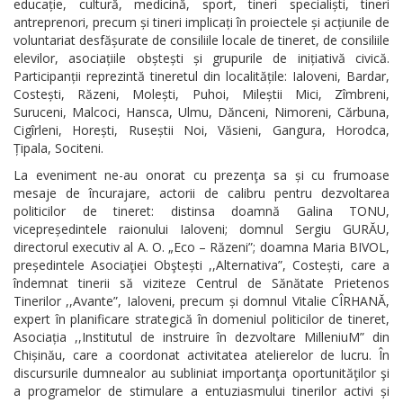
educație, cultură, medicină, sport, tineri specialiști, tineri
antreprenori, precum și tineri implicați în proiectele și acțiunile de
voluntariat desfășurate de consiliile locale de tineret, de consiliile
elevilor, asociațiile obștești și grupurile de inițiativă civică.
Participanții reprezintă tineretul din localitățile: Ialoveni, Bardar,
Costești, Răzeni, Molești, Puhoi, Mileștii Mici, Zîmbreni,
Suruceni, Malcoci, Hansca, Ulmu, Dănceni, Nimoreni, Cărbuna,
Cigîrleni, Horești, Ruseștii Noi, Văsieni, Gangura, Horodca,
Țipala, Sociteni.
La eveniment ne-au onorat cu prezenţa sa și cu frumoase
mesaje de încurajare, actorii de calibru pentru dezvoltarea
politicilor de tineret: distinsa doamnă Galina TONU,
vicepreședintele raionului Ialoveni; domnul Sergiu GURĂU,
directorul executiv al A. O. „Eco – Răzeni”; doamna Maria BIVOL,
președintele Asociaţiei Obştești ,,Alternativa”, Costești, care a
îndemnat tinerii să viziteze Centrul de Sănătate Prietenos
Tinerilor ,,Avante”, Ialoveni, precum și domnul Vitalie CÎRHANĂ,
expert în planificare strategică în domeniul politicilor de tineret,
Asociația ,,Institutul de instruire în dezvoltare MilleniuM” din
Chișinău, care a coordonat activitatea atelierelor de lucru. În
discursurile dumnealor au subliniat importanţa oportunităţilor şi
a programelor de stimulare a entuziasmului tinerilor activi și