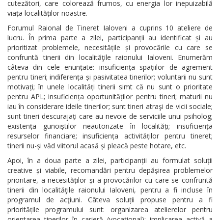
cutezători, care colorează frumos, cu energia lor inepuizabilă
viața localităților noastre.
Forumul Raional de Tineret Ialoveni a cuprins 10 ateliere de
lucru. În prima parte a zilei, participanții au identificat și au
prioritizat problemele, necesitățile și provocările cu care se
confruntă tinerii din localităţile raionului Ialoveni. Enumerăm
câteva din cele enunțate: insuficiența spațiilor de agrement
pentru tineri; indiferența și pasivitatea tinerilor; voluntarii nu sunt
motivați; în unele localități tinerii simt că nu sunt o prioritate
pentru APL; insuficiența oportunităților pentru tineri; maturii nu
iau în considerare ideile tinerilor; sunt tineri atraşi de vicii sociale;
sunt tineri descurajați care au nevoie de serviciile unui psiholog;
existența gunoiștilor neautorizate în localități; insuficiența
resurselor financiare; insuficiența activităților pentru tineret;
tinerii nu-și văd viitorul acasă și pleacă peste hotare, etc.
Apoi, în a doua parte a zilei, participanții au formulat soluții
creative și viabile, recomandări pentru depășirea problemelor
prioritare, a necesităților și a provocărilor cu care se confruntă
tinerii din localităţile raionului Ialoveni, pentru a fi incluse în
programul de acţiuni. Câteva soluții propuse pentru a fi
prioritățile programului sunt: organizarea atelierelor pentru
orientarea tinerilor în carieră (vocațional); implicarea activă a