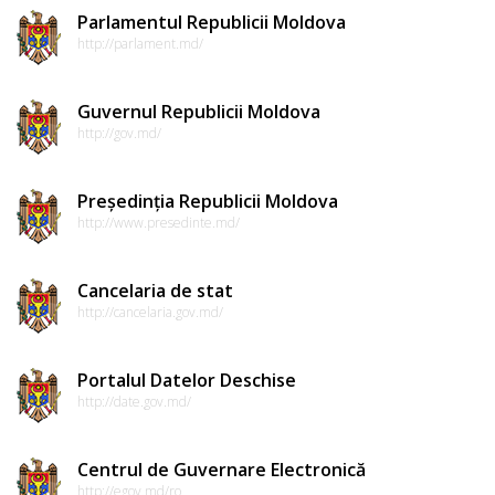
Parlamentul Republicii Moldova
http://parlament.md/
Guvernul Republicii Moldova
http://gov.md/
Președinția Republicii Moldova
http://www.presedinte.md/
Cancelaria de stat
http://cancelaria.gov.md/
Portalul Datelor Deschise
http://date.gov.md/
Centrul de Guvernare Electronică
http://egov.md/ro