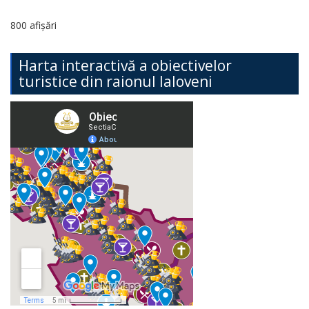
800 afișări
Harta interactivă a obiectivelor
turistice din raionul Ialoveni