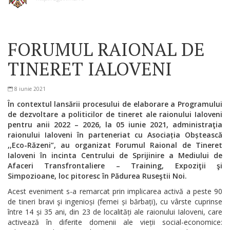
FORUMUL RAIONAL DE
TINERET IALOVENI
8 iunie 2021
În contextul lansării procesului de elaborare a Programului
de dezvoltare a politicilor de tineret ale raionului Ialoveni
pentru anii 2022 – 2026, la 05 iunie 2021, administraţia
raionului Ialoveni în parteneriat cu Asociația Obștească
,,Eco-Răzeni”, au organizat Forumul Raional de Tineret
Ialoveni în incinta Centrului de Sprijinire a Mediului de
Afaceri Transfrontaliere – Training, Expoziţii şi
Simpozioane, loc pitoresc în Pădurea Ruseştii Noi.
Acest eveniment s-a remarcat prin implicarea activă a peste 90
de tineri bravi şi ingenioși (femei și bărbați), cu vârste cuprinse
între 14 și 35 ani, din 23 de localități ale raionului Ialoveni, care
activează în diferite domenii ale vieții social-economice: