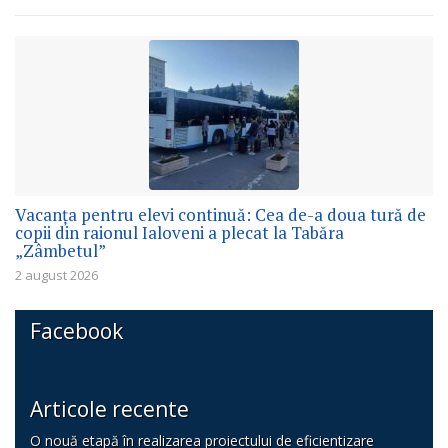
Vacanța pentru elevi continuă: Cea de-a doua tură de
copii din raionul Ialoveni a plecat la Tabăra
„Zâmbetul”
2 august 2026
Facebook
Articole recente
O nouă etapă în realizarea proiectului de eficientizare