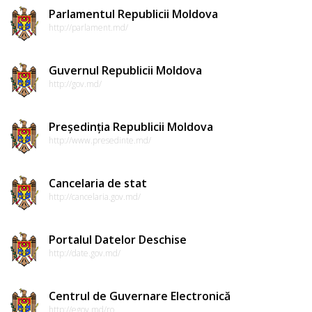
Parlamentul Republicii Moldova
http://parlament.md/
Guvernul Republicii Moldova
http://gov.md/
Președinția Republicii Moldova
http://www.presedinte.md/
Cancelaria de stat
http://cancelaria.gov.md/
Portalul Datelor Deschise
http://date.gov.md/
Centrul de Guvernare Electronică
http://egov.md/ro