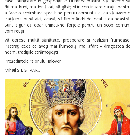
case, bunăstare în gospodăriile Dumneavoastră. Vă îndemn să
fiţi mai buni, mai iertători, să găsiţi şi în continuare curajul pentru
a face o schimbare spre bine pentru comunitate, ca să avem o
viaţă mai bună aici, acasă, să fim mândri de localitatea noastră.
Sunt sigur că doar unindu-ne forţele pentru un scop comun,
vom reuşi.
Vă doresc multă sănătate, prosperare şi realizări frumoase.
Păstraţi ceea ce aveţi mai frumos şi mai sfânt – dragostea de
neam, tradiţiile strămoșești.
Președintele raionului Ialoveni
Mihail SILISTRARU