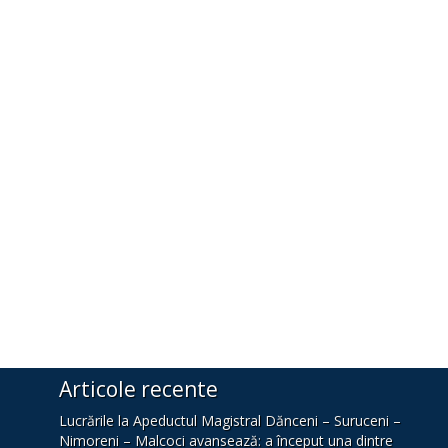
Articole recente
Lucrările la Apeductul Magistral Dănceni – Suruceni –
Nimoreni – Malcoci avansează: a început una dintre