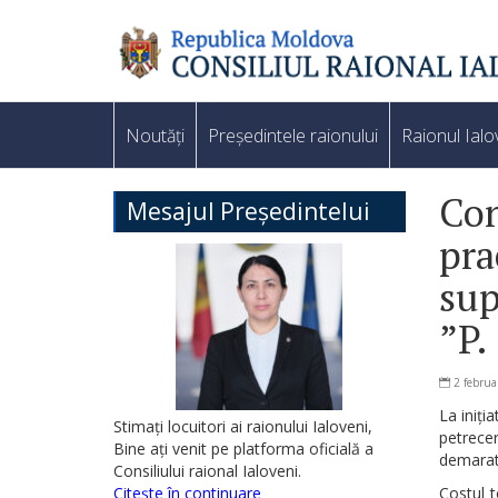
Noutăți
Președintele raionului
Raionul Ialo
Con
Mesajul Președintelui
pra
sup
”P.
2 februa
La iniți
Stimați locuitori ai raionului Ialoveni,
petrecer
Bine ați venit pe platforma oficială a
demarat 
Consiliului raional Ialoveni.
Citește în continuare
Costul t