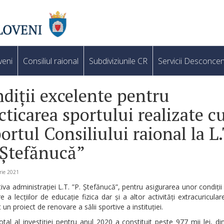
veni
Consiliul raional
Subdiviziunile CR
Servicii Desconcen
diții excelente pentru
cticarea sportului realizate c
ortul Consiliului raional la L.
 Ștefănucă”
rie 2021
ativa administrației L.T. ”P. Ștefănucă”, pentru asigurarea unor condiți
e a lecțiilor de educație fizica dar și a altor activități extracuricular
un proiect de renovare a sălii sportive a instituției.
otal al investiției pentru anul 2020 a constituit peste 977 mii lei, di