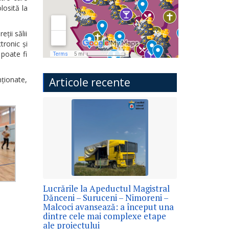
losită la
ții sălii
tronic și
 poate fi
nționate,
Articole recente
Lucrările la Apeductul Magistral
Dănceni – Suruceni – Nimoreni –
Malcoci avansează: a început una
dintre cele mai complexe etape
ale proiectului