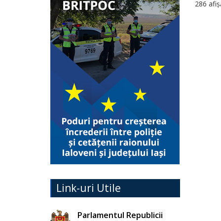
286 afiș
Link-uri Utile
Parlamentul Republicii