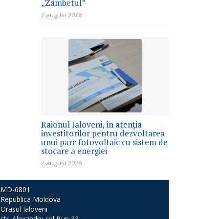
„Zâmbetul”
2 august 2026
Raionul Ialoveni, în atenția
investitorilor pentru dezvoltarea
unui parc fotovoltaic cu sistem de
stocare a energiei
2 august 2026
MD-6801
Republica Moldova
Orașul Ialoveni
str. Alexandru cel Bun 33