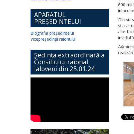
600 mii 
înlocuir
APARATUL
Din surs
PREȘEDINTELUI
și a alt
alte fac
Biografia președintelui
invidiat
Vicepreședinții raionului
Administ
realizăr
Ședința extraordinară a
Consiliului raional
Ialoveni din 25.01.24