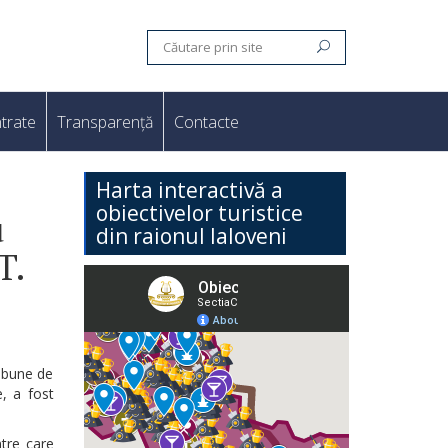
trate
Transparență
Contacte
Harta interactivă a
obiectivelor turistice
u
din raionul Ialoveni
T.
i bune de
e, a fost
ntre care