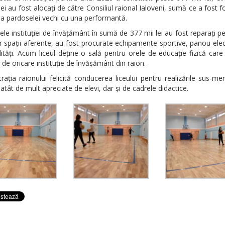
lei au fost alocați de către Consiliul raional Ialoveni, sumă ce a fost fo
ea pardoselei vechi cu una performantă.
ele instituției de învățământ în sumă de 377 mii lei au fost reparați pere
or spații aferente, au fost procurate echipamente sportive, panou elec
ilități. Acum liceul deține o sală pentru orele de educație fizică care
ă de oricare instituție de învășământ din raion.
rația raionului felicită conducerea liceului pentru realizările sus-me
i atât de mult apreciate de elevi, dar și de cadrele didactice.