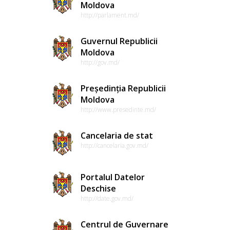
Moldova
http://parlament.md/
Guvernul Republicii
Moldova
http://gov.md/
Președinția Republicii
Moldova
http://www.presedinte.md/
Cancelaria de stat
http://cancelaria.gov.md/
Portalul Datelor
Deschise
http://date.gov.md/
Centrul de Guvernare