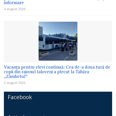
informare
4 august 2026
Vacanța pentru elevi continuă: Cea de-a doua tură de
copii din raionul Ialoveni a plecat la Tabăra
„Zâmbetul”
2 august 2026
Facebook