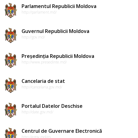
Parlamentul Republicii Moldova
http://parlament.md/
Guvernul Republicii Moldova
http://gov.md/
Președinția Republicii Moldova
http://www.presedinte.md/
Cancelaria de stat
http://cancelaria.gov.md/
Portalul Datelor Deschise
http://date.gov.md/
Centrul de Guvernare Electronică
http://egov.md/ro