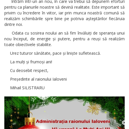
Intrăm într-un an nou, în care va trebui să depunem eforturi
pentru ca planurile noastre să devină realitate. Este important să
privim cu încredere în viitor, iar prin munca noastră comună să
realizăm schimbările spre bine pe potriva așteptărilor fiecăruia
dintre noi.
Odata cu sosirea noului an să fim învăluiți de speranța unui
nou început, de energie și putere, pentru a reuși să realizăm
toate obiectivele stabilite.
Urez tuturor sănătate, pace și liniște sufletească.
La mulți și frumoși ani!
Cu deosebit respect,
Președinte al raionului Ialoveni
Mihail SILISTRARU