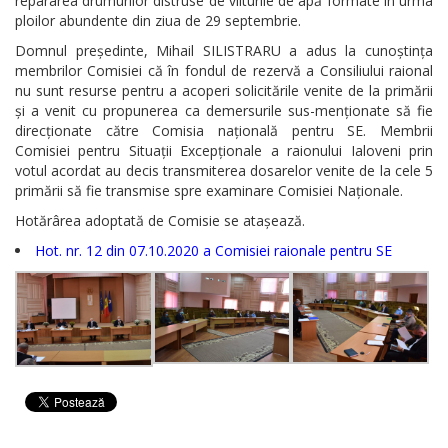
repararea drumurilor distruse de viiturile de apă formate în urma
ploilor abundente din ziua de 29 septembrie.
Domnul președinte, Mihail SILISTRARU a adus la cunoștința
membrilor Comisiei că în fondul de rezervă a Consiliului raional
nu sunt resurse pentru a acoperi solicitările venite de la primării
și a venit cu propunerea ca demersurile sus-menționate să fie
direcționate către Comisia națională pentru SE. Membrii
Comisiei pentru Situații Excepționale a raionului Ialoveni prin
votul acordat au decis transmiterea dosarelor venite de la cele 5
primării să fie transmise spre examinare Comisiei Naționale.
Hotărârea adoptată de Comisie se atașează.
Hot. nr. 12 din 07.10.2020 a Comisiei raionale pentru SE