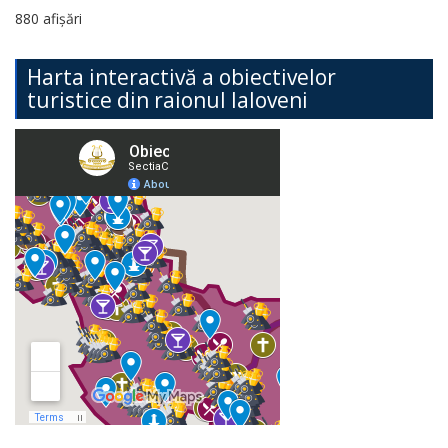
880 afișări
Harta interactivă a obiectivelor
turistice din raionul Ialoveni