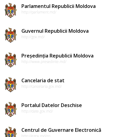
Parlamentul Republicii Moldova
http://parlament.md/
Guvernul Republicii Moldova
http://gov.md/
Președinția Republicii Moldova
http://www.presedinte.md/
Cancelaria de stat
http://cancelaria.gov.md/
Portalul Datelor Deschise
http://date.gov.md/
Centrul de Guvernare Electronică
http://egov.md/ro