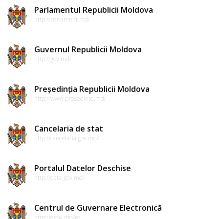
Parlamentul Republicii Moldova
http://parlament.md/
Guvernul Republicii Moldova
http://gov.md/
Președinția Republicii Moldova
http://www.presedinte.md/
Cancelaria de stat
http://cancelaria.gov.md/
Portalul Datelor Deschise
http://date.gov.md/
Centrul de Guvernare Electronică
http://egov.md/ro