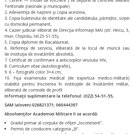
Cerere — model de inscriere ( se depune la Centrele Militare
Teritoriale (raionale şi municipale)
Adeverinţa de naştere şi copia acesteia,
Copia buletinului de identitate ale candidatului, părinţilor, soţiei
cu domiciliul permanent,
Cazier judiciar eliberat de Direcţia Informaţii MAI (str. Hincu, 3,
mun. Chişinău, tel.25-51-55),
Copia diplomei de Bacalaureat,
Referinţa de serviciu, eliberată de la locul de muncă sau
de instituţia de invatămînt absolvită,
Certificat de confirmare a anticorpilor virusului HIV,
Curriculum vitae (autobiografie),
6 – fotografii color 3×4 cm,
Fişa examenului medical (de expertiza medico-militară)
stabilită pentru înscrierea în instituţiile de învătămînt militar,
eliberată de comisiile de profil
Informaţii suplimentare la telefonul: (022) 54-51-55,
SAM Ialoveni:026821371; 060444397
Absolvenţilor Academiei Militare li se acordă:
Gradul primar al corpului de ofiţeri „locotenent”.
Permis de conducere categoria „B”.