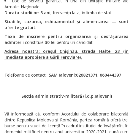
Loc de serviciu garantat în una din unităţile militare ale
Armatei Naţionale.
Durata studiilor:
3 ani
, frecvenţa la zi, în limba de stat.
Studiile, cazarea, echipamentul şi alimentarea — sunt
oferite gratuit
.
Taxa de înscriere pentru organizarea şi desfăşurarea
admiterii
constituie
30 lei
pentru un candidat.
Adresa noastră: oraşul Chişinău, strada Haltei 23 (in
imediata apropiere a Gării Feroviare).
Telefoane de contact.:
SAM Ialoveni:026821371; 060444397
Secția administrativ-militară (l.d.p.Ialoveni)
Vă informează că, conform Acordului de colaborare bilaterală
dintre Republica Moldova și România, partea română oferă trei
burse pentru studii de licență în cadrul instituției de învățămînt în
domeniul milităriei pentru anul universitar 2020-2021, după cum