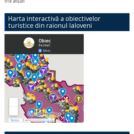
918 afișări
Harta interactivă a obiectivelor
turistice din raionul Ialoveni