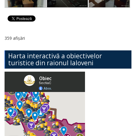
359 afișări
Harta interactivă a obiectivelor
turistice din raionul Ialoveni