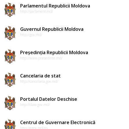
Parlamentul Republicii Moldova
http://parlament.md/
Guvernul Republicii Moldova
http://gov.md/
Președinția Republicii Moldova
http://www.presedinte.md/
Cancelaria de stat
http://cancelaria.gov.md/
Portalul Datelor Deschise
http://date.gov.md/
Centrul de Guvernare Electronică
http://egov.md/ro