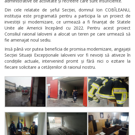
administrative de activitate și recreere care sunt insuficiente.
Din cele relatate de șeful Secției, domnul Ion COBÎLEANU,
instituția este programată pentru a participa la un proiect de
investiții și modernizare, ce urmează a fi finanțat de Statele
Unite ale Americii începând cu 2022. Pentru acest proiect
Consiliul raional Ialoveni a alocat un teren pe care urmează să
fie amenajat noul sediu.
Insă până vor putea beneficia de promisa modernizare, angajații
Secției Situații Excepționale Ialoveni vor fi nevoiți să ativeze în
condițiile actuale, intervenind promt și fără nici o ezitare la
fiecare solicitare a cetățenilor di raionul nostru.