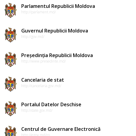
Parlamentul Republicii Moldova
http://parlament.md/
Guvernul Republicii Moldova
http://gov.md/
Președinția Republicii Moldova
http://www.presedinte.md/
Cancelaria de stat
http://cancelaria.gov.md/
Portalul Datelor Deschise
http://date.gov.md/
Centrul de Guvernare Electronică
http://egov.md/ro