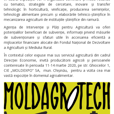
cu tematici, strategiile de cercetare, inovare și transfer
tehnologic în horticultură, vinificație, producerea semințelor,
tehnologii alimentare precum și elaborările tehnico-științifice în
mecanizarea agriculturii de instituțiile științifice din ramură.
Agenția de Intervenție și Plăți pentru Agricultură va oferi
potențialilor beneficiari de subvenție, informații privind măsurile
de subvenționare și sfaturi utile în accesarea eficientă a
mijloacelor financiare alocate din Fondul Național de Dezvoltare
a Agriculturii și Mediului Rural.
În contextul celor expuse mai sus serviciul agricultură din cadrul
Direcției Economie, invită producătorii agricoli și persoanele
cointeresate în perioada 11-14 martie 2020, pe str. Ghioceilor 1,
CIE „MOLDEXPO” SA, mun. Chișinău, pentru a vizita cea mai
vastă expoziție în domeniul agroalimentar.