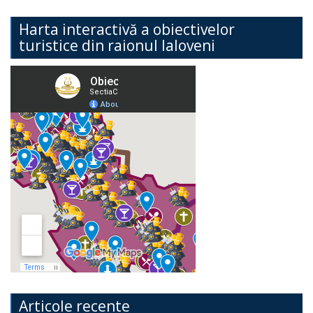
Harta interactivă a obiectivelor
turistice din raionul Ialoveni
Articole recente