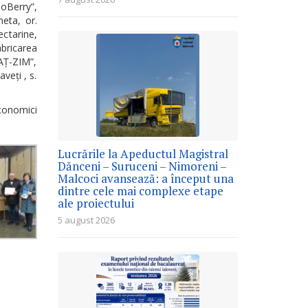
MoBerry”,
eta, or.
ctarine,
bricarea
AȚ-ZIM”,
veți , s.
economici
Lucrările la Apeductul Magistral
Dănceni – Suruceni – Nimoreni –
Malcoci avansează: a început una
dintre cele mai complexe etape
ale proiectului
5 august 2026