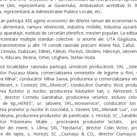
rii țării, reprezentanți ai Guvernului, Ambasadori acreditați în R
 reprezentanți ai Administrației Publice Locale, etc.
 an participă 430 agenți economici din diferite ramuri ale economiei n
a alimentară, ramura vitivinicolă, industria mobilei, industria ușoară,
i aparataje, instituții de cercetări științifice, meșteri populari. La ediț
prezentate multiple standuri colective și anume ale: UTA Găgăuzia,
 transnistrene și alte 19 consilii raionale precum: Anenii Noi, Cahul, 
, Cimișlia, Dubăsari, Edineț, Fălești, Florești, Glodeni, Hânceşti, Ialoven
i, Râșcani, Rezina, Orhei, Ungheni, Stefan-Voda.
ul localităților raionului participă următorii producătorii: SRL ,,Sele
tor Pușcașu Maria, comercializarea semințelor de legume și flori, C
a Mihai”, conducător Mihai Savva, producerea și comercializarea vin
desert, s. Costești; SRL,,Monicol”, conducător Dumitru Vicol, prod
ea fuctelor și nucilor, producerea băuturilor tari, s. Nimoreni; S
”, director Corneliu Gandrabur, producerea vinurilor, inclusiv celo
e de tip,,HERES”, or. Ialoveni; SRL,,Vioniservice”, conducător Ion
ea prunelor și nucilor în ciocolată, s. Văsieni; SRL,,Menavit Lux”, c
Meșina, producerea produselor de panificație, s. Horăști; SC ,,Sandril
tor Frăsineanu Vitalie , procesarea produselor lactate, pr
lor din miere, s. Ulmu; SRL “Neolacta”, director Colin Victor, pr
te din lapte, s, Horești; SC ,,Ciumașu & CO,, director Ciumașco