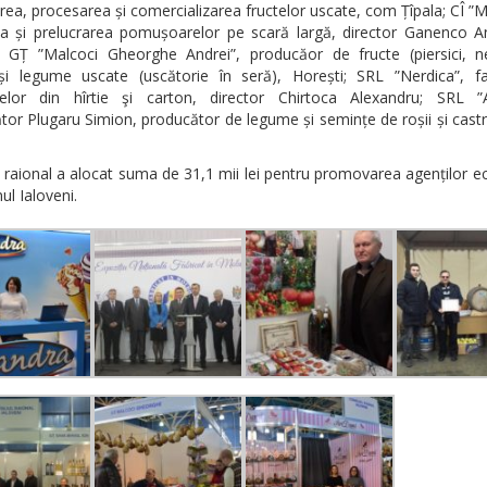
ea, procesarea și comercializarea fructelor uscate, com Țîpala; CÎ ”
ea și prelucrarea pomușoarelor pe scară largă, director Ganenco An
i; GȚ ”Malcoci Gheorghe Andrei”, producăor de fructe (piersici, ne
și legume uscate (uscătorie în seră), Horești; SRL ”Nerdica”, fa
elor din hîrtie şi carton, director Chirtoca Alexandru; SRL ”
or Plugaru Simion, producător de legume și semințe de roșii și castra
l raional a alocat suma de 31,1 mii lei pentru promovarea agenților 
ul Ialoveni.