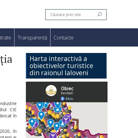
trate
Transparență
Contacte
ția
Harta interactivă a
obiectivelor turistice
din raionul Ialoveni
Industrie
drul CIE
bricat în
2020, în
ntanți ai