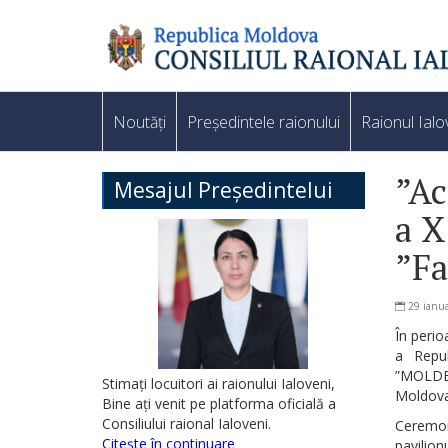
Noutăți
Președintele raionului
Raionul Ialo
”Ac
Mesajul Președintelui
a X
”Fa
29 ianua
În perio
a Repub
”MOLDEXP
Stimați locuitori ai raionului Ialoveni,
Moldova
Bine ați venit pe platforma oficială a
Consiliului raional Ialoveni.
Ceremon
Citește în continuare
pavilion