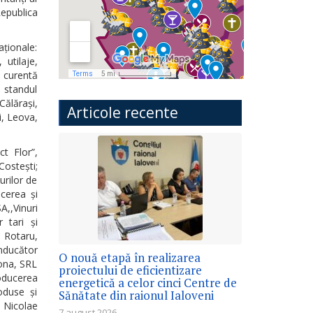
epublica
aționale:
 utilaje,
ia curentă
 standul
Călărași,
Articole recente
i, Leova,
ct Flor”,
ostești;
urilor de
ucerea și
A,,Vinuri
r tari și
 Rotaru,
onducător
O nouă etapă în realizarea
iona, SRL
proiectului de eficientizare
oducerea
energetică a celor cinci Centre de
oduse și
Sănătate din raionul Ialoveni
 Nicolae
7 august 2026