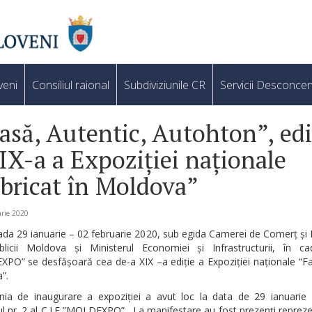
veni
Consiliul raional
Subdiviziunile CR
Servicii Desconcen
asă, Autentic, Autohton”, edi
IX-a a Expoziției naționale
bricat în Moldova”
rie 2020
ada 29 ianuarie – 02 februarie 2020, sub egida Camerei de Comerț și 
licii Moldova și Ministerul Economiei și Infrastructurii, în ca
O” se desfășoară cea de-a XIX –a ediție a Expoziției naționale “Fa
”.
ia de inaugurare a expoziției a avut loc la data de 29 ianuarie 
ul nr. 2 al C.I.E ”MOLDEXPO”. La manifestare au fost prezenți repreze