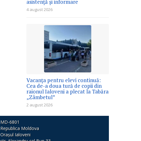
asistență și informare
4 august 2026
Vacanța pentru elevi continuă:
Cea de-a doua tură de copii din
raionul Ialoveni a plecat la Tabăra
„Zâmbetul”
2 august 2026
MD-6801
Republica Moldova
Orașul Ialoveni
str. Alexandru cel Bun 33