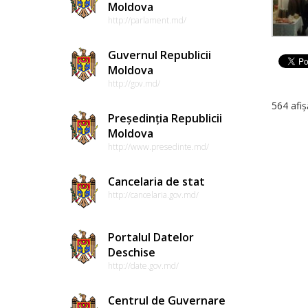
Moldova
http://parlament.md/
Guvernul Republicii
Moldova
http://gov.md/
564 afiș
Președinția Republicii
Moldova
http://www.presedinte.md/
Cancelaria de stat
http://cancelaria.gov.md/
Portalul Datelor
Deschise
http://date.gov.md/
Centrul de Guvernare