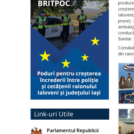
producer
creșter
Ialoven
prune) 
ambalaj
conducăt
Bardar.
Consiliu
din raion
Link-uri Utile
Parlamentul Republicii