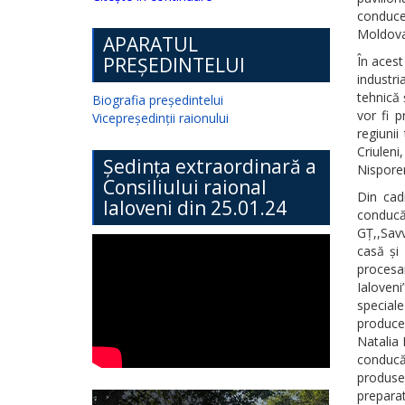
conduce
Moldova,
APARATUL
PREȘEDINTELUI
În acest
industri
tehnică ș
Biografia președintelui
vor fi 
Vicepreședinții raionului
regiunii
Criuleni
Ședința extraordinară a
Nisporen
Consiliului raional
Din cadr
Ialoveni din 25.01.24
conducă
GȚ,,Savv
casă și 
procesar
Ialoveni
special
producer
Natalia 
conducă
produse
prepara