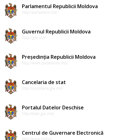
Parlamentul Republicii Moldova
http://parlament.md/
Guvernul Republicii Moldova
http://gov.md/
Președinția Republicii Moldova
http://www.presedinte.md/
Cancelaria de stat
http://cancelaria.gov.md/
Portalul Datelor Deschise
http://date.gov.md/
Centrul de Guvernare Electronică
http://egov.md/ro