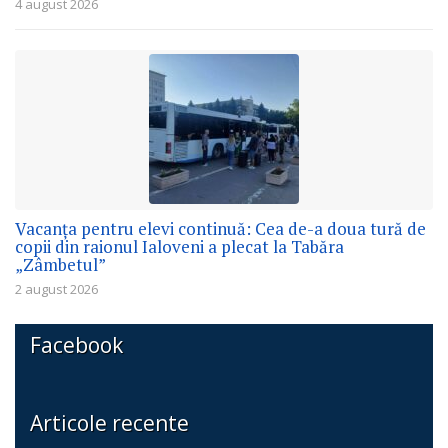
4 august 2026
Vacanța pentru elevi continuă: Cea de-a doua tură de
copii din raionul Ialoveni a plecat la Tabăra
„Zâmbetul”
2 august 2026
Facebook
Articole recente