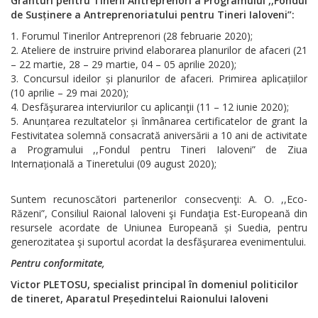
Granturi pentru Tinerii Antreprenori a Programului ,,Fondul
de Susținere a Antreprenoriatului pentru Tineri Ialoveni”:
Forumul Tinerilor Antreprenori (28 februarie 2020);
Ateliere de instruire privind elaborarea planurilor de afaceri (21
– 22 martie, 28 – 29 martie, 04 – 05 aprilie 2020);
Concursul ideilor și planurilor de afaceri. Primirea aplicațiilor
(10 aprilie – 29 mai 2020);
Desfăşurarea interviurilor cu aplicanţii (11 – 12 iunie 2020);
Anunțarea rezultatelor și înmânarea certificatelor de grant la
Festivitatea solemnă consacrată aniversării a 10 ani de activitate
a Programului ,,Fondul pentru Tineri Ialoveni” de Ziua
Internațională a Tineretului (09 august 2020);
Suntem recunoscători partenerilor consecvenţi: A. O. ,,Eco-
Răzeni”, Consiliul Raional Ialoveni şi Fundaţia Est-Europeană din
resursele acordate de Uniunea Europeană și Suedia, pentru
generozitatea şi suportul acordat la desfăşurarea evenimentului.
Pentru conformitate,
Victor PLETOSU,
specialist principal în domeniul politicilor
de tineret,
Aparatul Președintelui Raionului Ialoveni