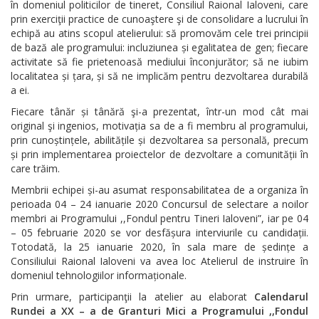
în domeniul politicilor de tineret, Consiliul Raional Ialoveni, care
prin exerciţii practice de cunoaştere şi de consolidare a lucrului în
echipă au atins scopul atelierului: să promovăm cele trei principii
de bază ale programului: incluziunea și egalitatea de gen; fiecare
activitate să fie prietenoasă mediului înconjurător; să ne iubim
localitatea și țara, și să ne implicăm pentru dezvoltarea durabilă
a ei.
Fiecare tânăr și tânără şi-a prezentat, într-un mod cât mai
original şi ingenios, motivația sa de a fi membru al programului,
prin cunoștințele, abilitățile și dezvoltarea sa personală, precum
și prin implementarea proiectelor de dezvoltare a comunității în
care trăim.
Membrii echipei și-au asumat responsabilitatea de a organiza în
perioada 04 – 24 ianuarie 2020 Concursul de selectare a noilor
membri ai Programului ,,Fondul pentru Tineri Ialoveni”, iar pe 04
– 05 februarie 2020 se vor desfășura interviurile cu candidații.
Totodată, la 25 ianuarie 2020, în sala mare de ședințe a
Consiliului Raional Ialoveni va avea loc Atelierul de instruire în
domeniul tehnologiilor informaționale.
Prin urmare, participanţii la atelier au elaborat
Calendarul
Rundei a XX – a de Granturi Mici a Programului ,,Fondul