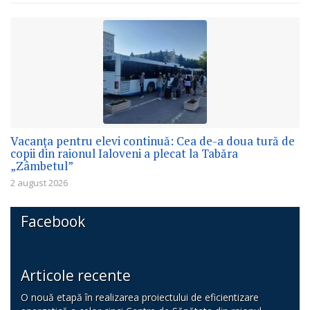
Vacanța pentru elevi continuă: Cea de-a doua tură de
copii din raionul Ialoveni a plecat la Tabăra
„Zâmbetul”
2 august 2026
Facebook
Articole recente
O nouă etapă în realizarea proiectului de eficientizare