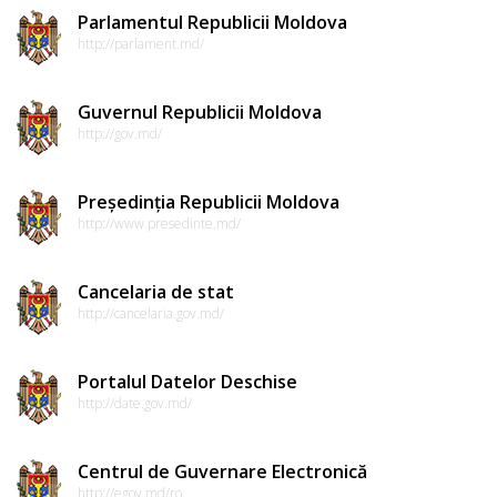
Parlamentul Republicii Moldova
http://parlament.md/
Guvernul Republicii Moldova
http://gov.md/
Președinția Republicii Moldova
http://www.presedinte.md/
Cancelaria de stat
http://cancelaria.gov.md/
Portalul Datelor Deschise
http://date.gov.md/
Centrul de Guvernare Electronică
http://egov.md/ro