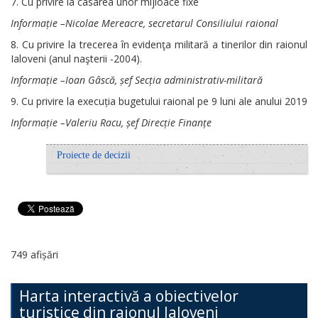
7. Cu privire la casarea unor mijloace fixe
Informație –Nicolae Mereacre, secretarul Consiliului raional
8. Cu privire la trecerea în evidenţa militară a tinerilor din raionul
Ialoveni (anul naşterii -2004).
Informație –Ioan Gâscă, șef Secția administrativ-militară
9. Cu privire la execuția bugetului raional pe 9 luni ale anului 2019
Informație –Valeriu Racu, șef Direcție Finanțe
Proiecte de decizii
749 afișări
Harta interactivă a obiectivelor
turistice din raionul Ialoveni