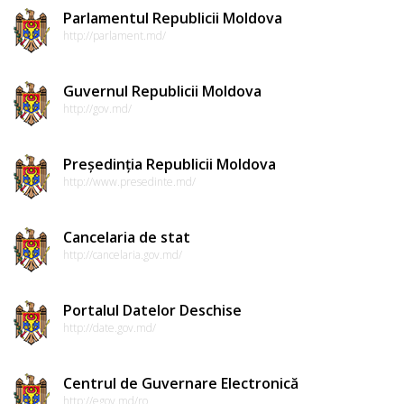
Parlamentul Republicii Moldova
http://parlament.md/
Guvernul Republicii Moldova
http://gov.md/
Președinția Republicii Moldova
http://www.presedinte.md/
Cancelaria de stat
http://cancelaria.gov.md/
Portalul Datelor Deschise
http://date.gov.md/
Centrul de Guvernare Electronică
http://egov.md/ro