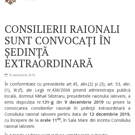
CONSILIERII RAIONALI
SUNT CONVOCAȚI ÎN
ȘEDINȚĂ
EXTRAORDINARĂ
10 decembrie 2019
În conformitate cu prevederile art.45, alin.(2) şi (3), art. 53, alin.
(1), lit.(f), ale Legii nr.436/2006 privind administraţia publică
locală, domnul Mihail Silistraru, președintele raionului Ialoveni, a
emis dispoziția nr.
131-g
din
9 decembrie 2019
cu privire la
convocarea consilierilor raionali în şedinţă extraordinară a
Consiliului raional Ialoveni pentru data de
12 decembrie 2019,
00
cu începere de la
orele 11
,
în Sala Mare din incinta Consiliului
raional Ialoveni.