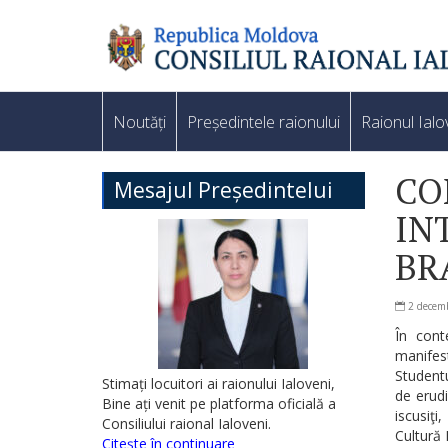
Noutăți
Președintele raionului
Raionul Ialo
CO
Mesajul Președintelui
IN
BR
2 decem
În cont
manifest
Studentu
Stimați locuitori ai raionului Ialoveni,
de erudi
Bine ați venit pe platforma oficială a
iscusiţi
Consiliului raional Ialoveni.
Cultură 
Citește în continuare