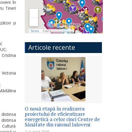
loveni în
ru Tineri
zători și
V;
Articole recente
IUC;
Cristina
Victoria
;
Mădălina
O nouă etapă în realizarea
proiectului de eficientizare
 distinsa
energetică a celor cinci Centre de
distinsa
Sănătate din raionul Ialoveni
 Cultură
urajul şi
7 august 2026