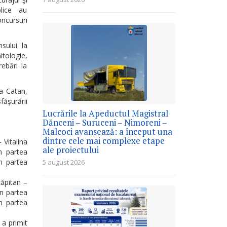
blice au
ncursuri
sului la
itologie,
rebări la
ia Catan,
făşurării
Lucrările la Apeductul Magistral
Dănceni – Suruceni – Nimoreni –
Malcoci avansează: a început una
dintre cele mai complexe etape
 Vitalina
ale proiectului
n partea
in partea
5 august 2026
căpitan –
in partea
in partea
 a primit