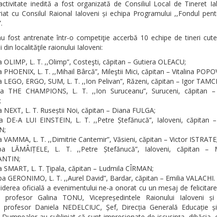
ctivitate inedită a fost organizată de Consiliul Local de Tineret Ia
iat cu Consilul Raional Ialoveni și echipa Programului ,,Fondul pent
.
au fost antrenate într-o competiţie accerbă 10 echipe de tineri cute
 din localităţile raionului Ialoveni:
a OLIMP, L. T. ,,Olimp”, Costeşti, căpitan – Gutiera OLEACU;
 PHOENIX, L. T. ,,Mihail Bârcă”, Mileştii Mici, căpitan – Vitalina POPO
a LEGO, ERGO, SUM, L. T. ,,Ion Pelivan”, Răzeni, căpitan – Igor TAMC
pa THE CHAMPIONS, L. T. ,,Ion Suruceanu”, Suruceni, căpitan – 
;
a NEXT, L. T. Ruseștii Noi, căpitan – Diana FULGA;
a DE-A LUI EINSTEIN, L. T. ,,Petre Ștefănucă”, Ialoveni, căpitan – 
N;
a VAMMA, L. T. ,,Dimitrie Cantemir”, Văsieni, căpitan – Victor ISTRATE
pa LĂMÂIȚELE, L. T. ,,Petre Ștefănucă”, Ialoveni, căpitan – 
NTIN;
a SMART, L. T. Ţipala, căpitan – Ludmila CÎRMAN;
pa GERONIMO, L. T. ,,Aurel David”, Bardar, căpitan – Emilia VALACHI.
iderea oficială a evenimentului ne-a onorat cu un mesaj de felicitare
profesor Galina TONU, Vicepreședintele Raionului Ialoveni și 
profesor Daniela NEDELCIUC, Șef, Direcția Generală Educație și
. Dumnealor au subliniat că sunt impresionate de iscusinţa, dibăcia, c