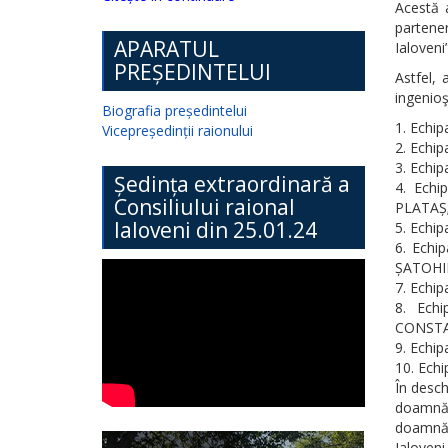
Acestă a
partener
APARATUL
Ialoveni”
PREȘEDINTELUI
Astfel, 
ingenioşi
Biografia președintelui
Echip
Vicepreședinții raionului
Echipa
Echip
Ședința extraordinară a
Echi
Consiliului raional
PLATAȘ
Ialoveni din 25.01.24
Echip
Echip
ȘATOHI
Echip
Echi
CONSTA
Echip
Echi
În desch
doamnă 
doamnă 
Ialoveni