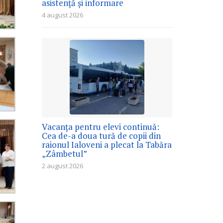
asistență și informare
4 august 2026
Vacanța pentru elevi continuă:
Cea de-a doua tură de copii din
raionul Ialoveni a plecat la Tabăra
„Zâmbetul”
2 august 2026