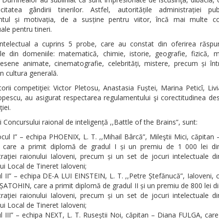
acitatea gândirii tinerilor. Astfel, autoritățile administrației pu
tul și motivația, de a susține pentru viitor, încă mai multe co
ale pentru tineri.
intelectual a cuprins 5 probe, care au constat din oferirea răspun
ile din domeniile: matematică, chimie, istorie, geografie, fizică, m
esene animate, cinematografie, celebrități, mistere, precum și înt
in cultura generală.
rii competiţiei: Victor Pletosu, Anastasia Fuștei, Marina Peticî, Liv
opescu, au asigurat respectarea regulamentului şi corectitudinea des
iei.
i Concursului raional de inteligență ,,Battle of the Brains”, sunt:
ocul I” – echipa PHOENIX, L. T. ,,Mihail Bârcă”, Mileştii Mici, căpitan –
care a primit diplomă de gradul I și un premiu de 1 000 lei di
raţiei raionului Ialoveni, precum și un set de jocuri intelectuale d
lui Local de Tineret Ialoveni;
ul II” – echipa DE-A LUI EINSTEIN, L. T. ,,Petre Ștefănucă”, Ialoveni, 
 ȘATOHIN, care a primit diplomă de gradul II și un premiu de 800 lei d
raţiei raionului Ialoveni, precum și un set de jocuri intelectuale d
lui Local de Tineret Ialoveni;
ul III” – echipa NEXT, L. T. Ruseștii Noi, căpitan – Diana FULGA, care