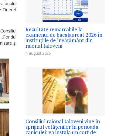
aionului
e Tineret
Rezultate remarcabile la
onsiliul
examenul de bacalaureat 2026 în
 ,,Fondul
instituțiile de învățământ din
nizare şi
raionul Ialoveni
4 august 2026
Consiliul raional Ialoveni vine în
sprijinul cetățenilor în perioada
caniculei: va instala un cort de