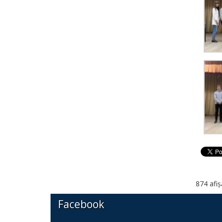
874 afiș
Facebook