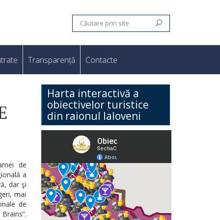
trate
Transparență
Contacte
Harta interactivă a
obiectivelor turistice
E
din raionul Ialoveni
gamei de
ţională a
ă, dar şi
geri, mai
ionale de
 Brains”.