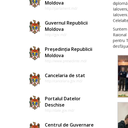
Moldova
diplomă
http://parlament.md/
Ialoveni
Ialoveni.
Celelalt
Guvernul Republicii
Moldova
Suntem 
Raional 
http://gov.md/
pentru T
desfăşur
Președinția Republicii
Moldova
http://www.presedinte.md/
Cancelaria de stat
http://cancelaria.gov.md/
Portalul Datelor
Deschise
http://date.gov.md/
Centrul de Guvernare