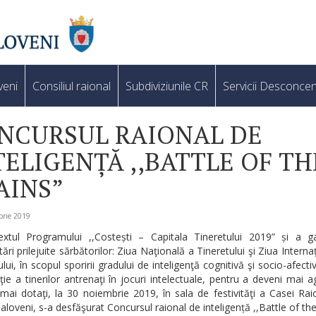
veni
Consiliul raional
Subdiviziunile CR
Servicii Desconcen
NCURSUL RAIONAL DE
TELIGENȚĂ ,,BATTLE OF TH
AINS”
brie 2019
extul Programului ,,Costești – Capitala Tineretului 2019” și a 
ări prilejuite sărbătorilor: Ziua Naţională a Tineretului şi Ziua Interna
lui, în scopul sporirii gradului de inteligenţă cognitivă şi socio-afectiv
ţie a tinerilor antrenaţi în jocuri intelectuale, pentru a deveni mai a
, mai dotaţi, la 30 noiembrie 2019, în sala de festivităţi a Casei Ra
Ialoveni, s-a desfăşurat Concursul raional de inteligență ,,Battle of the