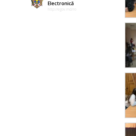
Electronică
http://egov.md/ro