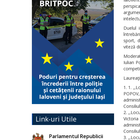
perspic
argumen
intelectu
Duelul 
întrebăr
sport, d
viteză d
Moderato
Iulian P
competiţ
Laureaţi
1. ,,L
POPOV, 
administ
Consiliu
,,Loc
Link-uri Utile
Victoria
administ
Consiliu
Parlamentul Republicii
,,Loc