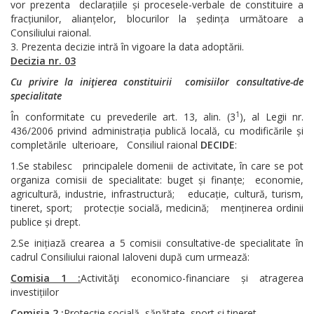
vor prezenta declarațiile și procesele-verbale de constituire a
fracțiunilor, alianțelor, blocurilor la ședința următoare a
Consiliului raional.
Prezenta decizie intră în vigoare la data adoptării.
Decizia nr. 03
Cu privire la iniţierea constituirii comisiilor consultative-de
specialitate
1
În conformitate cu prevederile art. 13, alin. (3
), al Legii nr.
436/2006 privind administrația publică locală, cu modificările și
completările ulterioare, Consiliul raional
DECIDE
:
1.Se stabilesc principalele domenii de activitate, în care se pot
organiza comisii de specialitate: buget și finanțe; economie,
agricultură, industrie, infrastructură; educație, cultură, turism,
tineret, sport; protecție socială, medicină; menținerea ordinii
publice și drept.
2.Se inițiază crearea a 5 comisii consultative-de specialitate în
cadrul Consiliului raional Ialoveni după cum urmează:
Comisia 1 :
Activităţi economico-financiare și atragerea
investițiilor
Comisia 2 :
Protecție socială, sănătate, sport și tineret