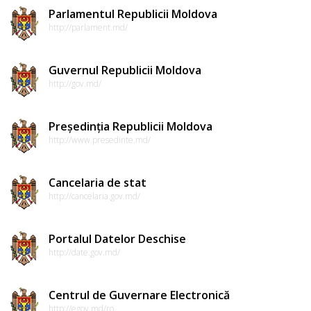
Parlamentul Republicii Moldova
http://parlament.md/
Guvernul Republicii Moldova
http://gov.md/
Președinția Republicii Moldova
http://www.presedinte.md/
Cancelaria de stat
http://cancelaria.gov.md/
Portalul Datelor Deschise
http://date.gov.md/
Centrul de Guvernare Electronică
http://egov.md/ro