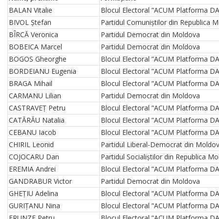
BALAN Vitalie
Blocul Electoral ”ACUM Platforma DA
BIVOL Ștefan
Partidul Comuniștilor din Republica 
BÎRCĂ Veronica
Partidul Democrat din Moldova
BOBEICA Marcel
Partidul Democrat din Moldova
BOGOS Gheorghe
Blocul Electoral ”ACUM Platforma DA
BORDEIANU Eugenia
Blocul Electoral ”ACUM Platforma DA
BRAGA Mihail
Blocul Electoral ”ACUM Platforma DA
CARMANU Lilian
Partidul Democrat din Moldova
CASTRAVEȚ Petru
Blocul Electoral ”ACUM Platforma DA
CATĂRĂU Natalia
Blocul Electoral ”ACUM Platforma DA
CEBANU Iacob
Blocul Electoral ”ACUM Platforma DA
CHIRIL Leonid
Partidul Liberal-Democrat din Moldo
COJOCARU Dan
Partidul Socialiștilor din Republica M
EREMIA Andrei
Blocul Electoral ”ACUM Platforma DA
GANDRABUR Victor
Partidul Democrat din Moldova
GHEȚIU Adelina
Blocul Electoral ”ACUM Platforma DA
GURIȚANU Nina
Blocul Electoral ”ACUM Platforma DA
FRUNZE Petru
Blocul Electoral ”ACUM Platforma DA