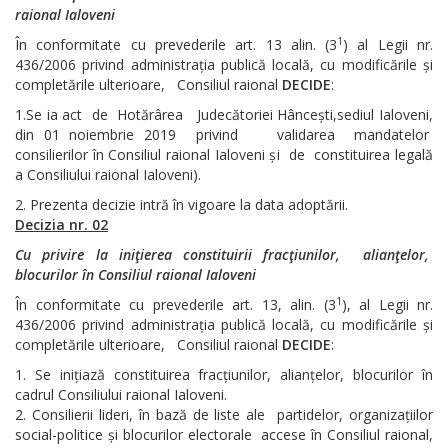
raional Ialoveni
1
În conformitate cu prevederile art. 13 alin. (3
) al Legii nr.
436/2006 privind administrația publică locală, cu modificările și
completările ulterioare, Consiliul raional
DECIDE
:
1.Se ia act de Hotărârea Judecătoriei Hâncești,sediul Ialoveni,
din 01 noiembrie 2019 privind validarea mandatelor
consilierilor în Consiliul raional Ialoveni și de constituirea legală
a Consiliului raional Ialoveni).
Prezenta decizie intră în vigoare la data adoptării.
Decizia nr. 02
Cu privire la iniţierea constituirii fracţiunilor, alianţelor,
blocurilor în Consiliul raional Ialoveni
1
În conformitate cu prevederile art. 13, alin. (3
), al Legii nr.
436/2006 privind administrația publică locală, cu modificările și
completările ulterioare, Consiliul raional
DECIDE
:
Se inițiază constituirea fracțiunilor, alianțelor, blocurilor în
cadrul Consiliului raional Ialoveni.
Consilierii lideri, în bază de liste ale partidelor, organizațiilor
social-politice și blocurilor electorale accese în Consiliul raional,