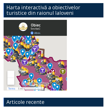
Harta interactivă a obiectivelor
turistice din raionul Ialoveni
Articole recente