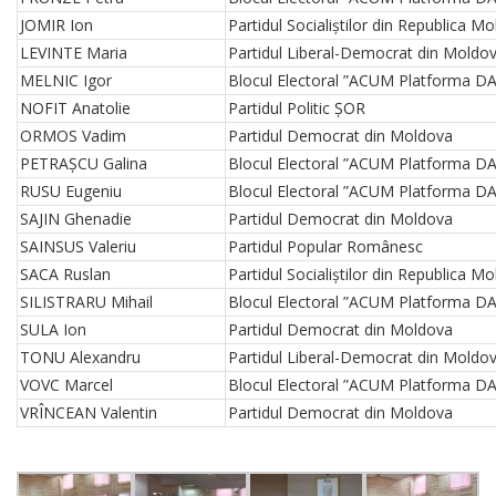
JOMIR Ion
Partidul Socialiștilor din Republica M
LEVINTE Maria
Partidul Liberal-Democrat din Moldo
MELNIC Igor
Blocul Electoral ”ACUM Platforma DA
NOFIT Anatolie
Partidul Politic ȘOR
ORMOS Vadim
Partidul Democrat din Moldova
PETRAȘCU Galina
Blocul Electoral ”ACUM Platforma DA
RUSU Eugeniu
Blocul Electoral ”ACUM Platforma DA
SAJIN Ghenadie
Partidul Democrat din Moldova
SAINSUS Valeriu
Partidul Popular Românesc
SACA Ruslan
Partidul Socialiștilor din Republica M
SILISTRARU Mihail
Blocul Electoral ”ACUM Platforma DA
SULA Ion
Partidul Democrat din Moldova
TONU Alexandru
Partidul Liberal-Democrat din Moldo
VOVC Marcel
Blocul Electoral ”ACUM Platforma DA
VRÎNCEAN Valentin
Partidul Democrat din Moldova