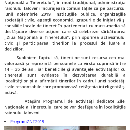
Naţională a Tineretului”, în mod tradiţional, administraţia
raionului Ialoveni încurajează comunităţile ca pe parcursul
lunii noiembrie 2019, instituţiile publice, organizaţiile
societăţii civile, agenţii economici, grupurile de iniţiativă şi
consiliile locale de tineret în parteneriat cu mass-media să
desfăşoare diverse acţiuni care să celebreze sărbătoarea
,,Ziua Naţională a Tineretului”, prin sporirea activismului
civic şi participarea tinerilor la procesul de luare a
deciziilor.
Subliniem faptul că, tinerii ne sunt resursa cea mai
valoroasă şi reprezintă persoanele cu vîrsta cuprinsă între
14 – 35 de ani, iar beneficiile şi avantajele activităţilor cu
tineretul sunt evidente în dezvoltarea durabilă a
localităţilor şi a afirmării tinerilor în cadrul unei societăţi
civile responsabile care promovează cetăţenia inteligentă şi
activă.
Ataşăm Programul de activităţi dedicate Zilei
Naţionale a Tineretului care se vor desfăşura în localităţile
raionului Ialoveni.
ProgramZNT2019