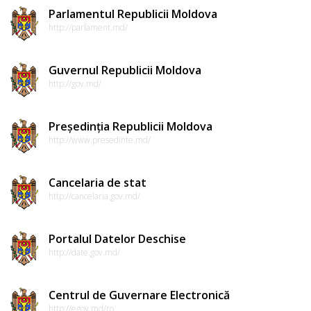
Parlamentul Republicii Moldova
http://parlament.md/
Guvernul Republicii Moldova
http://gov.md/
Președinția Republicii Moldova
http://www.presedinte.md/
Cancelaria de stat
http://cancelaria.gov.md/
Portalul Datelor Deschise
http://date.gov.md/
Centrul de Guvernare Electronică
http://egov.md/ro