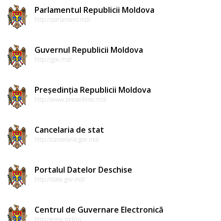
Parlamentul Republicii Moldova
http://parlament.md/
Guvernul Republicii Moldova
http://gov.md/
Președinția Republicii Moldova
http://www.presedinte.md/
Cancelaria de stat
http://cancelaria.gov.md/
Portalul Datelor Deschise
http://date.gov.md/
Centrul de Guvernare Electronică
http://egov.md/ro