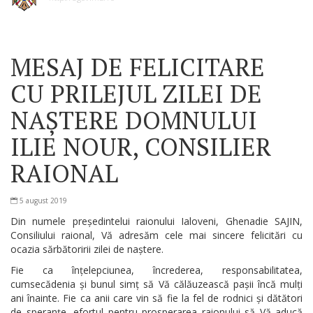
MESAJ DE FELICITARE
CU PRILEJUL ZILEI DE
NAȘTERE DOMNULUI
ILIE NOUR, CONSILIER
RAIONAL
5 august 2019
Din numele președintelui raionului Ialoveni, Ghenadie SAJIN,
Consiliului raional, Vă adresăm cele mai sincere felicitări cu
ocazia sărbătoririi zilei de naștere.
Fie ca înțelepciunea, încrederea, responsabilitatea,
cumsecădenia și bunul simț să Vă călăuzească pașii încă mulți
ani înainte. Fie ca anii care vin să fie la fel de rodnici și dătători
de speranțe, efortul pentru prosperarea raionului să Vă aducă