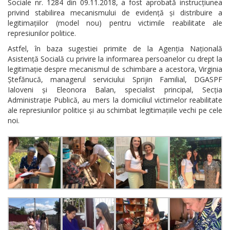
Sociale nr. 1284 din 09.11.2018, a fost aprobată instrucțiunea
privind stabilirea mecanismului de evidență și distribuire a
legitimațiilor (model nou) pentru victimile reabilitate ale
represiunilor politice.
Astfel, în baza sugestiei primite de la Agenția Națională
Asistență Socială cu privire la informarea persoanelor cu drept la
legitimație despre mecanismul de schimbare a acestora, Virginia
Ștefănucă, managerul serviciului Sprijin Familial, DGASPF
Ialoveni și Eleonora Balan, specialist principal, Secția
Administrație Publică, au mers la domiciliul victimelor reabilitate
ale represiunilor politice și au schimbat legitimațiile vechi pe cele
noi.