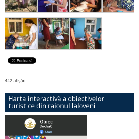
442 afișări
Harta interactivă a obiectivelor
turistice din raionul Ialoveni