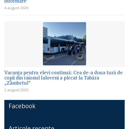
informare
4 august 2026
Vacanța pentru elevi continuă: Cea de-a doua tură de
copii din raionul Ialoveni a plecat la Tabăra
„Zâmbetul”
2 august 2026
Facebook
Articole recente