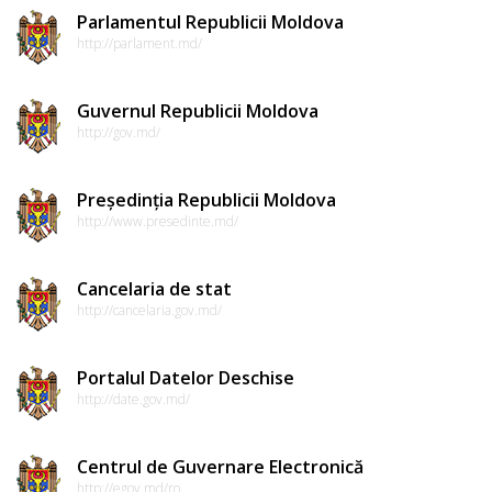
Parlamentul Republicii Moldova
http://parlament.md/
Guvernul Republicii Moldova
http://gov.md/
Președinția Republicii Moldova
http://www.presedinte.md/
Cancelaria de stat
http://cancelaria.gov.md/
Portalul Datelor Deschise
http://date.gov.md/
Centrul de Guvernare Electronică
http://egov.md/ro