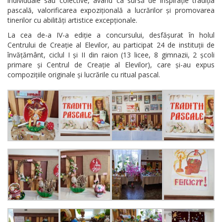
individuale sau colective, având ca sursă de inspirație tradiția
pascală, valorificarea expozițională a lucrărilor și promovarea
tinerilor cu abilități artistice excepționale.
La cea de-a IV-a ediție a concursului, desfășurat în holul
Centrului de Creație al Elevilor, au participat 24 de instituții de
învățământ, ciclul I și II din raion (13 licee, 8 gimnazii, 2 școli
primare și Centrul de Creație al Elevilor), care și-au expus
compozițiile originale și lucrările cu ritual pascal.