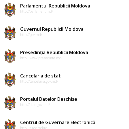
Parlamentul Republicii Moldova
http://parlament.md/
Guvernul Republicii Moldova
http://gov.md/
Președinția Republicii Moldova
http://www.presedinte.md/
Cancelaria de stat
http://cancelaria.gov.md/
Portalul Datelor Deschise
http://date.gov.md/
Centrul de Guvernare Electronică
http://egov.md/ro