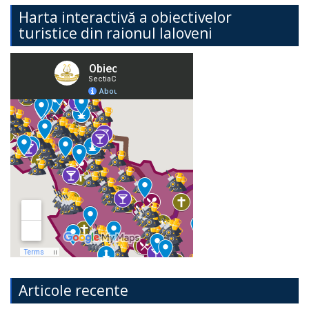
Harta interactivă a obiectivelor
turistice din raionul Ialoveni
Articole recente