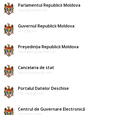
Parlamentul Republicii Moldova
http://parlament.md/
Guvernul Republicii Moldova
http://gov.md/
Președinția Republicii Moldova
http://www.presedinte.md/
Cancelaria de stat
http://cancelaria.gov.md/
Portalul Datelor Deschise
http://date.gov.md/
Centrul de Guvernare Electronică
http://egov.md/ro