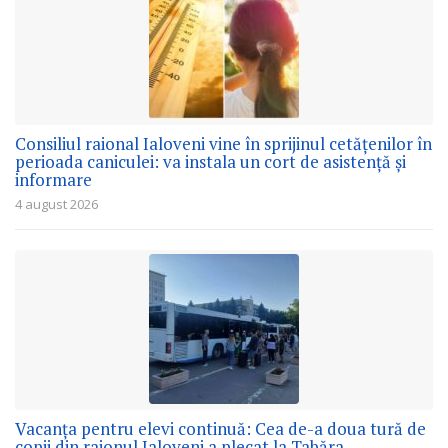
Consiliul raional Ialoveni vine în sprijinul cetățenilor în
perioada caniculei: va instala un cort de asistență și
informare
4 august 2026
Vacanța pentru elevi continuă: Cea de-a doua tură de
copii din raionul Ialoveni a plecat la Tabăra