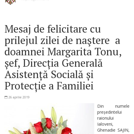
Mesaj de felicitare cu
prilejul zilei de naştere a
doamnei Margarita Tonu,
șef, Direcția Generală
Asistență Socială și
Protecție a Familiei
26 aprilie 2019
Din numele
președintelui
raionului
Ialoveni,
Ghenadie SAJIN,