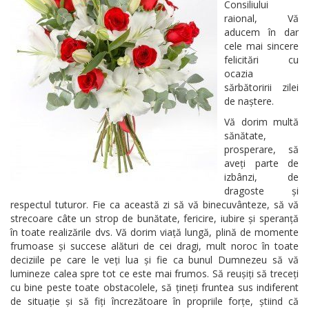
Consiliului
raional, Vă
aducem în dar
cele mai sincere
felicitări cu
ocazia
sărbătoririi zilei
de naștere.
Vă dorim multă
sănătate,
prosperare, să
aveți parte de
izbânzi, de
dragoste și
respectul tuturor. Fie ca această zi să vă binecuvânteze, să vă
strecoare câte un strop de bunătate, fericire, iubire și speranță
în toate realizările dvs. Vă dorim viață lungă, plină de momente
frumoase și succese alături de cei dragi, mult noroc în toate
deciziile pe care le veți lua și fie ca bunul Dumnezeu să vă
lumineze calea spre tot ce este mai frumos. Să reușiți să treceți
cu bine peste toate obstacolele, să țineți fruntea sus indiferent
de situație și să fiți încrezătoare în propriile forțe, știind că