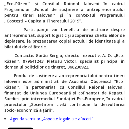
,,Eco-Răzeni” şi Consiliul Raional Ialoveni în cadrul
Programului ,,Fondul de susținere a antreprenoriatului
pentru tineri Ialoveni” și în contextul Programului
,,Costești – Capitala Tineretului 2019”.
Participanţii vor beneficia de instruire despre
antreprenoriat, suport logistic și acoperirea cheltuielilor de
deplasare, la prezentarea copiei actului de identitate şi a
biletului de călătorie.
Contacte: Gurău Sergiu, director executiv, A. O. ,,Eco-
Răzeni”, 079641243. Pletosu Victor, specialist principal în
domeniul politicilor de tineret, 068230922.
Fondul de susținere a antreprenoriatului pentru tineri
Ialoveni este administrat de Asociația Obștească “Eco-
Răzeni”, în parteneriat cu Consiliul Raional Ialoveni,
finanțat de Uniunea Europeană și cofinanțat de Regatul
Suediei, prin intermediul Fundației Est-Europene, în cadrul
proiectului „Societatea civilă contribuie la dezvoltarea
socio-economică a țării”.
Agenda seminar „Aspecte legale ale afacerii”