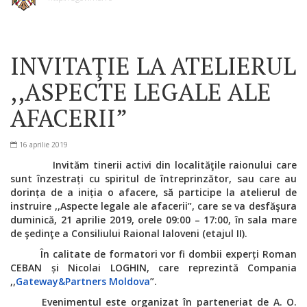
INVITAŢIE LA ATELIERUL
,,ASPECTE LEGALE ALE
AFACERII”
16 aprilie 2019
Invităm tinerii activi din localităţile raionului care
sunt înzestrați cu spiritul de întreprinzător, sau care au
dorința de a iniția o afacere,
să participe la atelierul de
instruire ,,Aspecte legale ale afacerii”, care se va desfăşura
duminică, 21 aprilie 2019, orele 09:00 – 17:00, în sala mare
de şedinţe a Consiliului Raional Ialoveni (etajul II).
În calitate de formatori vor fi dombii experți Roman
CEBAN și Nicolai LOGHIN, care reprezintă Compania
,,
Gateway&Partners Moldova
”.
Evenimentul este organizat în parteneriat de A. O.