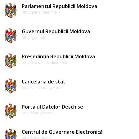
Parlamentul Republicii Moldova
http://parlament.md/
Guvernul Republicii Moldova
http://gov.md/
Președinția Republicii Moldova
http://www.presedinte.md/
Cancelaria de stat
http://cancelaria.gov.md/
Portalul Datelor Deschise
http://date.gov.md/
Centrul de Guvernare Electronică
http://egov.md/ro