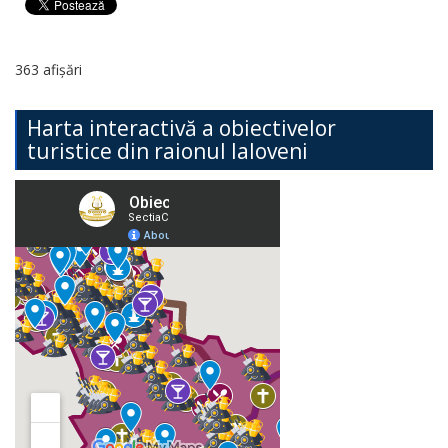
363 afișări
Harta interactivă a obiectivelor
turistice din raionul Ialoveni