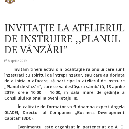
INVITAŢIE LA ATELIERUL
DE INSTRUIRE ,,PLANUL
DE VÂNZĂRI”
8 aprilie 2019
Invităm tinerii activi din localităţile raionului care sunt
înzestrați cu spiritul de întreprinzător, sau care au dorința
de a iniția o afacere,
să participe la atelierul de instruire
,,Planul de vînzări”, care se va desfăşura sâmbătă, 13 aprilie
2019, orele 10:00 – 16:00, în sala mare de şedinţe a
Consiliului Raional Ialoveni (etajul II).
În calitate de formator va fi doamna expert Angela
GLADEI, Director al Companiei ,,Business Development
Capital” (BDC).
Evenimentul este organizat în parteneriat de A. O.