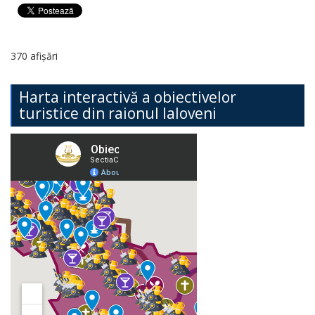
370 afișări
Harta interactivă a obiectivelor
turistice din raionul Ialoveni