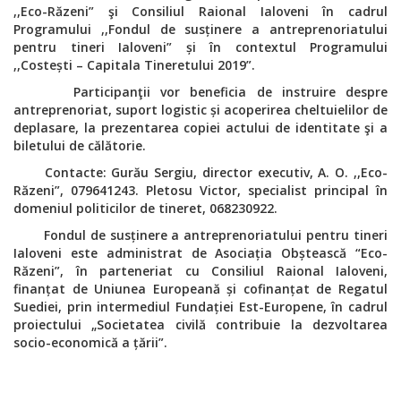
,,Eco-Răzeni” şi Consiliul Raional Ialoveni în cadrul
Programului ,,Fondul de susținere a antreprenoriatului
pentru tineri Ialoveni” și în contextul Programului
,,Costești – Capitala Tineretului 2019”.
Participanţii vor beneficia de instruire despre
antreprenoriat, suport logistic și acoperirea cheltuielilor de
deplasare, la prezentarea copiei actului de identitate şi a
biletului de călătorie.
Contacte: Gurău Sergiu, director executiv, A. O. ,,Eco-
Răzeni”, 079641243. Pletosu Victor, specialist principal în
domeniul politicilor de tineret, 068230922.
Fondul de susținere a antreprenoriatului pentru tineri
Ialoveni este administrat de Asociația Obștească “Eco-
Răzeni”, în parteneriat cu Consiliul Raional Ialoveni,
finanțat de Uniunea Europeană și cofinanțat de Regatul
Suediei, prin intermediul Fundației Est-Europene, în cadrul
proiectului „Societatea civilă contribuie la dezvoltarea
socio-economică a țării”.