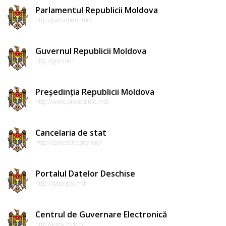
Parlamentul Republicii Moldova
http://parlament.md/
Guvernul Republicii Moldova
http://gov.md/
Președinția Republicii Moldova
http://www.presedinte.md/
Cancelaria de stat
http://cancelaria.gov.md/
Portalul Datelor Deschise
http://date.gov.md/
Centrul de Guvernare Electronică
http://egov.md/ro