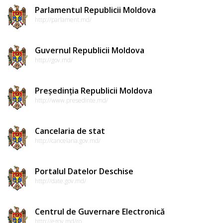
Parlamentul Republicii Moldova
http://parlament.md/
Guvernul Republicii Moldova
http://gov.md/
Președinția Republicii Moldova
http://www.presedinte.md/
Cancelaria de stat
http://cancelaria.gov.md/
Portalul Datelor Deschise
http://date.gov.md/
Centrul de Guvernare Electronică
http://egov.md/ro