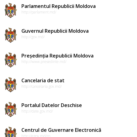
Parlamentul Republicii Moldova
http://parlament.md/
Guvernul Republicii Moldova
http://gov.md/
Președinția Republicii Moldova
http://www.presedinte.md/
Cancelaria de stat
http://cancelaria.gov.md/
Portalul Datelor Deschise
http://date.gov.md/
Centrul de Guvernare Electronică
http://egov.md/ro