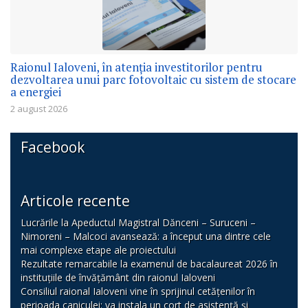
Raionul Ialoveni, în atenția investitorilor pentru
dezvoltarea unui parc fotovoltaic cu sistem de stocare
a energiei
2 august 2026
Facebook
Articole recente
Lucrările la Apeductul Magistral Dănceni – Suruceni –
Nimoreni – Malcoci avansează: a început una dintre cele
mai complexe etape ale proiectului
Rezultate remarcabile la examenul de bacalaureat 2026 în
instituțiile de învățământ din raionul Ialoveni
Consiliul raional Ialoveni vine în sprijinul cetățenilor în
perioada caniculei: va instala un cort de asistență și