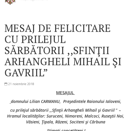
MESAJ DE FELICITARE
CU PRILEJUL
SĂRBĂTORII ,,SFINŢII
ARHANGHELI MIHAIL ŞI
GAVRIIL”
21 noiembrie 2018
M
ESAJUL
domnului Lilian CARMANU, Preşedintele Raionului Ialoveni,
cu prilejul sărbătorii ,,Sfinţii Arhangheli Mihail şi Gavriil
” –
Hramul localităţilor: Suruceni, Nimoreni, Malcoci, Ruseştii Noi,
Văsieni, Ţipala, Răzeni, Sociteni şi Cărbuna
Stimaţi concetăţeni
!