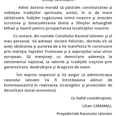
Avînd datoria morală să păstrăm continuitatea şi
nobleţea tradiţiilor spirituale, astăzi, în zi de mare
sărbătoare, înălţăm rugăciunea inimii noastre şi invocăm
ocrotirea şi binecuvîntarea divină a Sfinţilor Arhangheli
Mihail şi Gavriil pentru prosperitatea localităţilor noastre.
Cu onoare, din numele Consiliului Raional Ialoveni şi al
meu personal, Vă adresez sincere felicitări, dorindu-Vă să
aveţi sănătatea şi puterea de a Vă manifesta în continuare
prin
măreţia faptelor frumoase şi a aspiraţiilor unui viitor
european. Să menţineţi cu demnitate aderenţa la
sentimentul naţional, la valorile şi tradiţiile creştine prin
generozitate, desărvârşire şi dragoste de neam.
Îmi exprim respectul şi Vă asigur că administraţia
raionului Ialoveni Va fi întotdeauna alături de
Dumneavoastră în realizarea strategiilor şi proiectelor de
dezvoltare social-economică.
Cu înaltă consideraţiune,
Lilian CARMANU,
Preşedintele Raionului Ialoveni