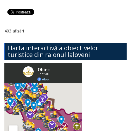
403 afișări
Harta interactivă a obiectivelor
turistice din raionul Ialoveni