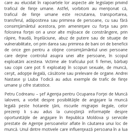
care au elucidat în rapoartele lor aspecte ale legislaţiei privind
traficul de fiinţe umane. Astfel, vorbitorii au menţionat că,
traficul de fiinţe umane este recrutarea, transportarea,
transferul, adăpostirea sau primirea de persoane, cu sau fără
consimţământul acestora, prin ameninţare cu forţa sau prin
folosirea forţei ori a unor alte mijloace de constrângere, prin
răpire, fraudă, înşelăciune, abuz de putere sau de situaţie de
vulnerabilitate, ori prin darea sau primirea de bani ori de beneficii
de orice gen pentru a obţine consimţământul unei persoane
care deţine controlul asupra unei alte persoane, în scopul
exploatării acesteia. Victime ale traficului pot fi femei, bărbaţi
sau copii care pot fi exploataţi în scopuri sexuale, de muncă,
cerşit, adopţie ilegală, căsătorie sau prelevare de organe. Andrei
Nastase şi Liuba Todică au adus exemple de trafic de fiinţe
umane şi cifre statistice.
Petru Codreanu – şef Agenţia pentru Ocuparea Forţei de Muncă
Ialoveni, a vorbit despre posibilităţile de angajare la muncă
legală peste hotarele ţării, riscurile migraţiei ilegale, celor
prezenţi li s-au adus la cunoştinţă informaţiile despre
oportunităţile de angajare în Republica Moldova şi serviciile
prestate de Agenţie persoanelor aflate în căutarea unui loc de
muncă. Unul dintre motivele care influenţează persoana în a lua