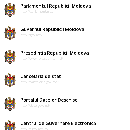
Parlamentul Republicii Moldova
http://parlament.md/
Guvernul Republicii Moldova
http://gov.md/
Președinția Republicii Moldova
http://www.presedinte.md/
Cancelaria de stat
http://cancelaria.gov.md/
Portalul Datelor Deschise
http://date.gov.md/
Centrul de Guvernare Electronică
http://egov.md/ro