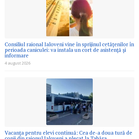
Consiliul raional Ialoveni vine în sprijinul cetățenilor în
perioada caniculei: va instala un cort de asistență și
informare
4 august 2026
Vacanța pentru elevi continuă: Cea de-a doua tură de
copii din raionul Ialoveni a plecat la Tabăra