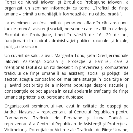
Forţei de Muncă Ialoveni şi Biroul de Probaţiune Ialoveni, a
organizat un seminar informativ cu tema: „Traficul de fiinţe
umane – crimă a umanităţii. Informează-te, nu cădea pradă!”.
La eveniment au fost invitate persoane aflate în căutarea unui
loc de muncă, asistenţi sociali, persoane care se află la evidenţa
Biroului de Probaţiune, tineri în vârstă de 16 -29 de ani,
funcţionari din cadrul administraţiei publice raionale şi locale,
poliţişti de sector.
Un cuvânt de salut a avut Margarita Tonu, şefa Direcţiei raionale
Ialoveni Asistenţă Socială şi Protecţie a Familiei, care a
menţionat faptul că un rol deosebit în prevenirea şi combaterea
traficului de fiinţe umane îl au asistenţii sociali şi poliţiştii de
sector, aceştia cunoscând cel mai bine situaţia în localităţile lor
şi având posibilităţi de a informa populaţia despre riscurile şi
consecinţele ce pot apărea în cazul apelării la traficanţii de fiinţe
umane şi prietenia cu persoane dubioase.
Organizatorii seminarului i-au avut în calitate de oaspeţi pe
Andrei Nastase – reprezentant al Centrului Republican pentru
Combaterea Traficului de Persoane şi Liuba Todică –
reprezentantă a Centrului Republican de Asistenţă şi Protecţie a
Victimelor şi Potenţialelor Victime ale Traficului de Fiinţe Umane,