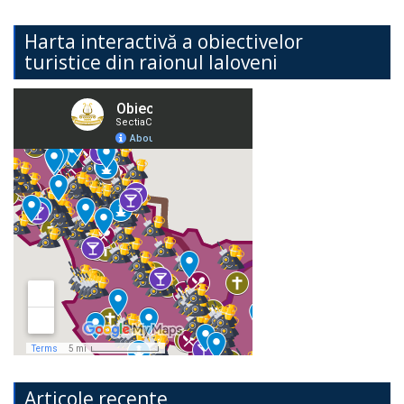
Harta interactivă a obiectivelor
turistice din raionul Ialoveni
Articole recente