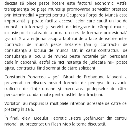
decizia să plece peste hotare este factorul economic. Astfel
transparenţa pe piaţa muncii şi promovarea serviciilor prestate
prin intermediul Agenţiei pentru Ocuparea Forţei de Muncă este
importantă şi poate facilita accesul celor care caută un loc de
muncă la informaţii şi servicii de integrare în câmpul muncii,
inclusiv posibilitatea de a urma un curs de formare profesională
gratuit. S-a atenţionat asupra faptului de a face deosebire între
contractul de muncă peste hotarele ţării şi contractul de
consultanţă a locului de muncă. Or, în cazul contractului de
consultanţă a locului de muncă peste hotarele ţării persoana
cade în capcană, astfel că nici instanţa de judecată nu-l poate
ajuta, contractul fiind semnat de către solicitant.
Constantin Poparcea – şef Biroul de Probaţiune Ialoveni, a
prezentat un discurs privind formele de pedepse în cazurile
traficului de fiinţe umane şi executarea pedepselor de către
persoanele condamnate pentru astfel de infracţiuni.
Vorbitorii au răspuns la multiplele întrebări adresate de către cei
prezenţi în sală.
În final, elevii Liceului Teoretic „Petre Ştefănucă” din centrul
raional, au prezentat un Flash Mob la tema discutată.