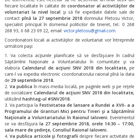
fiecare localitate în calitate de
coordonator al activităţilor de
voluntariat la nivel local
şi să fie expediate datele sale de
contact
pînă la 27 septembrie 2018
domnului Pletosu Victor,
specialist principal în domeniul politicilor de tineret, tel.: 0 268
268 93, 0 68 23 09 22, email:
victor.pletosu@gmail.com
.
Coordonatorii locali ai activităţilor de voluntariat vor întreprinde
următorii paşi:
Va colecta acţiunile planificate să se desfăşoare în cadrul
Săptămînii Naţionale a Voluntariatului în comunitate şi va
elabora
Calendarul de acţiuni SNV 2018 din localitate,
pe
care-l va expedia electronic coordonatorului raional pînă la data
de
29 septembrie 2018.
Va publica
în mass-media locală, pe paginile web şi pe reţele
de socializare
Calendarul de acţiuni SNV 2018 din localitate,
utilizând
hashtag-ul #SNV2018.
Va participa la
Festivitatea de lansare a Rundei a XVII- a a
Programului de Granturi Mici pentru Tineri şi a Săptămînii
Naţionale a Voluntariatului în Raionul Ialoveni
. Evenimentul
se va desfăşura
la 27 septembrie 2018, orele 14:30 – 17:00,
sala mare de şedinţe, Consiliul Raional Ialoveni.
Va publica articole şi fotografii
despre fiecare activitate de