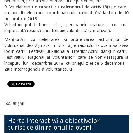
beneficiari, precum şi a numărului de parteneri, etc.
Va elabora
un raport cu calendarul de activităţi
pe care-l
va expedia electronic coordonatorului raional pînă la data de
10
octombrie
2018.
Voluntarii pot fi tinerii, cît şi persoanele mature – cea mai
importantă resursă care trebuie valorificată şi motivată.
Menţionăm că celebrarea şi promovarea activităţilor de
voluntariat desfăşurate în localităţile raionului Ialoveni va avea
loc în cadrul Festivalului Raional al Tinerilor Activi, dar şi în cadrul
Festivalului Naţional al Voluntarilor, care se vor desfăşura la
începutul lunii decembrie 2018, cu prilejul zilei de 5 decembrie –
Ziua Internaţională a Voluntariatului.
565 afișări
Harta interactivă a obiectivelor
turistice din raionul Ialoveni