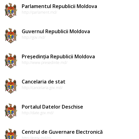
Parlamentul Republicii Moldova
http://parlament.md/
Guvernul Republicii Moldova
http://gov.md/
Președinția Republicii Moldova
http://www.presedinte.md/
Cancelaria de stat
http://cancelaria.gov.md/
Portalul Datelor Deschise
http://date.gov.md/
Centrul de Guvernare Electronică
http://egov.md/ro