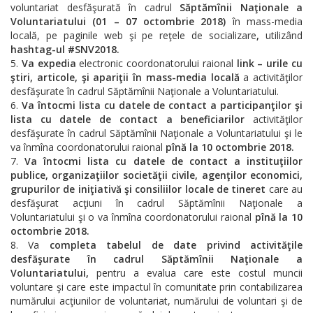
voluntariat desfăşurată în cadrul
Săptămînii Naţionale a
Voluntariatului (01 – 07 octombrie 2018)
în mass-media
locală, pe paginile web şi pe reţele de socializare
,
utilizând
hashtag-ul #SNV2018.
Va expedia
electronic coordonatorului raional
link – urile cu
ştiri, articole, şi apariţii în mass-media locală
a activităţilor
desfăşurate în cadrul Săptămînii Naţionale a Voluntariatului.
Va întocmi lista cu datele de contact a participanţilor şi
lista cu datele de contact a beneficiarilor
activităţilor
desfăşurate în cadrul Săptămînii Naţionale a Voluntariatului şi le
va înmîna coordonatorului raional
pînă la 10 octombrie 2018.
Va întocmi lista cu datele de contact a instituţiilor
publice, organizaţiilor societăţii civile, agenţilor economici,
grupurilor de iniţiativă şi consiliilor locale de tineret
care au
desfăşurat acţiuni în cadrul Săptămînii Naţionale a
Voluntariatului şi o va înmîna coordonatorului raional
pînă la 10
octombrie 2018.
Va
completa tabelul de date privind activităţile
desfăşurate în cadrul Săptămînii Naţionale a
Voluntariatului,
pentru a evalua care este costul muncii
voluntare şi care este impactul în comunitate prin contabilizarea
numărului acţiunilor de voluntariat, numărului de voluntari şi de