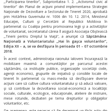
,,Participarea tinerilor”, Subprioritatea 1. 2. ,,Activismul civic al
tinerilor” din Planul de acţiuni privind implementarea Strategiei
Naţionale de Dezvoltare a Sectorului de Tineret 2020, aprobată
prin Hotărîrea Guvernului nr. 1006 din 10. 12. 2014, Ministerul
Educaţiei, Culturii şi Cercetării al Republicii Moldova în
parteneriat cu Coaliţia pentru promovarea legii şi a activităţilor
de voluntariat, secretariatul căreia îl asigură Asociaţia Obştească
,,Tinerii pentru Dreptul la Viaţă”, a anunţat că
Săptămâna
Naţională a Voluntariatului ,,Hai în gaşca voluntarilor”,
Ediţia XII – a, se va desfăşura în perioada 01 – 07 octombrie
2018.
În acest context, administraţia raionului Ialoveni încurajează la
mobilizare maximă a comunităţilor pe parcursul acestei
săptămâni, ca instituţiile publice, organizaţiile societăţii civile,
agenţii economici, grupurile de iniţiativă şi consiliile locale de
tineret în parteneriat cu mass-media să desfăşoare diverse
acţiuni care să cultive cultura voluntariatului şi să aducă valoare,
şi să contribuie la dezvoltarea social-economică a localităţii:
sociale, culturale, ecologice, educaţionale, ateliere de instruire,
mese rotunde, dezbateri pe tema drepturilor şi obligaţiilor
voluntarilor, etc.
De asemenea, este necesar să fie desemnat un tînăr activ din