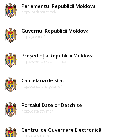
Parlamentul Republicii Moldova
http://parlament.md/
Guvernul Republicii Moldova
http://gov.md/
Președinția Republicii Moldova
http://www.presedinte.md/
Cancelaria de stat
http://cancelaria.gov.md/
Portalul Datelor Deschise
http://date.gov.md/
Centrul de Guvernare Electronică
http://egov.md/ro