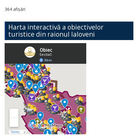
364 afișări
Harta interactivă a obiectivelor
turistice din raionul Ialoveni