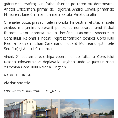
(părintele Serafim). Un fotbal frumos pe teren au demonstrat
Anatol Chicerman, primar de Pojoreni, Andrei Covali, primar de
Nimoreni, Iurie Chirman, primarul satului Varatic și alții.
Ghenadie Buza, președintele raionului Hîncești a felicitat ambele
echipe, mulțumind veteranii pentru demonstrarea unui fotbal
frumos. Apoi domnia sa a înmânat Diplome speciale a
Consiliului Raional Hîncești reprezentanților echipei Consiliului
Raional Ialoveni, Lilian Caramanu, Eduard Munteanu (părintele
Serafim) și Anatol Chicerman.
Vineri, 21 septembrie, echipa veteranilor de fotbal al Consiliului
Raional Ialoveni se va deplasa la Ungheni unde va juca un meci
cu echipa Consiliului Raional Ungheni.
Valeriu TURTA,
ziarist sportiv
Foto la acest material – DSC_0521