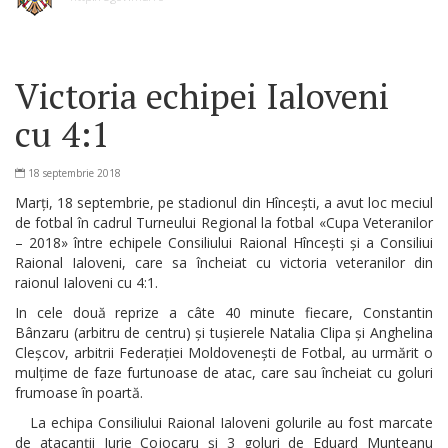
Victoria echipei Ialoveni
cu 4:1
18 septembrie 2018
Marți, 18 septembrie, pe stadionul din Hîncești, a avut loc meciul
de fotbal în cadrul Turneului Regional la fotbal «Cupa Veteranilor
– 2018» între echipele Consiliului Raional Hîncești și a Consiliui
Raional Ialoveni, care sa încheiat cu victoria veteranilor din
raionul Ialoveni cu 4:1.
In cele două reprize a câte 40 minute fiecare, Constantin
Bânzaru (arbitru de centru) și tușierele Natalia Clipa și Anghelina
Cleșcov, arbitrii Federației Moldovenești de Fotbal, au urmărit o
mulțime de faze furtunoase de atac, care sau încheiat cu goluri
frumoase în poartă.
La echipa Consiliului Raional Ialoveni golurile au fost marcate
de atacanții Iurie Cojocaru și 3 goluri de Eduard Munteanu