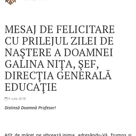
MESAJ DE FELICITARE
CU PRILEJUL ZILEI DE
NAŞTERE A DOAMNEI
GALINA NIŢA, ŞEF,
DIRECŢIA GENERALĂ
EDUCAŢIE
9 iulie 2018
Distinsă Doamnă Profesor!
Atît de măreţ ne vibrează inima, adresându-Vă, frumos şi