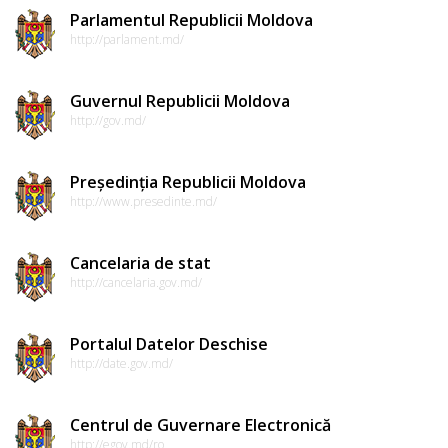
Parlamentul Republicii Moldova
http://parlament.md/
Guvernul Republicii Moldova
http://gov.md/
Președinția Republicii Moldova
http://www.presedinte.md/
Cancelaria de stat
http://cancelaria.gov.md/
Portalul Datelor Deschise
http://date.gov.md/
Centrul de Guvernare Electronică
http://egov.md/ro