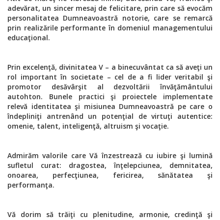
adevărat, un sincer mesaj de felicitare, prin care să evocăm
personalitatea Dumneavoastră notorie, care se remarcă
prin realizările performante în domeniul managementului
educaţional.
Prin excelenţă, divinitatea V – a binecuvântat ca să aveţi un
rol important în societate – cel de a fi lider veritabil şi
promotor desăvârşit al dezvoltării învăţământului
autohton. Bunele practici şi proiectele implementate
relevă identitatea şi misiunea Dumneavoastră pe care o
îndepliniţi antrenând un potenţial de virtuţi autentice:
omenie, talent, inteligenţă, altruism şi vocaţie.
Admirăm valorile care Vă înzestrează cu iubire şi lumină
sufletul curat: dragostea, înţelepciunea, demnitatea,
onoarea, perfecţiunea, fericirea, sănătatea şi
performanţa.
Vă dorim să trăiţi cu plenitudine, armonie, credinţă şi