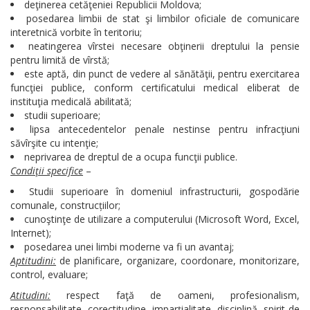
deţinerea cetăţeniei Republicii Moldova;
posedarea limbii de stat şi limbilor oficiale de comunicare
interetnică vorbite în teritoriu;
neatingerea vîrstei necesare obţinerii dreptului la pensie
pentru limită de vîrstă;
este aptă, din punct de vedere al sănătăţii, pentru exercitarea
funcţiei publice, conform certificatului medical eliberat de
instituţia medicală abilitată;
studii superioare;
lipsa antecedentelor penale nestinse pentru infracţiuni
săvîrşite cu intenţie;
neprivarea de dreptul de a ocupa funcţii publice.
Condiţii specifice
–
Studii superioare în domeniul infrastructurii, gospodărie
comunale, construcțiilor;
cunoştinţe de utilizare a computerului (Microsoft Word, Excel,
Internet);
posedarea unei limbi moderne va fi un avantaj;
Aptitudini:
de planificare, organizare, coordonare, monitorizare,
control, evaluare;
Atitudini:
respect faţă de oameni, profesionalism,
responsabilitate, corectitudine, imparţialitate, disciplină, spirit de