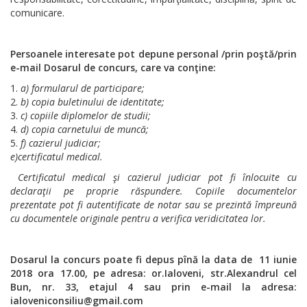
comunicare.
Persoanele interesate pot depune personal
/prin poştă/prin
e-mail
Dosarul de concurs, care va conţine:
a) formularul de participare;
b) copia buletinului de identitate;
c) copiile diplomelor de studii;
d) copia carnetului de muncă;
f) cazierul judiciar;
e)certificatul medical.
Certificatul medical şi cazierul judiciar pot fi înlocuite cu
declaraţii pe proprie răspundere.
Copiile documentelor
prezentate pot fi autentificate de notar sau se prezintă împreună
cu documentele originale pentru a verifica veridicitatea lor.
Dosarul la concurs poate fi depus
pînă la data de 11 iunie
2018 ora 17.00, pe adresa: or.Ialoveni, str.Alexandrul cel
Bun, nr. 33,
etajul 4 sau prin e-mail la adresa:
ialoveniconsiliu@gmail.com