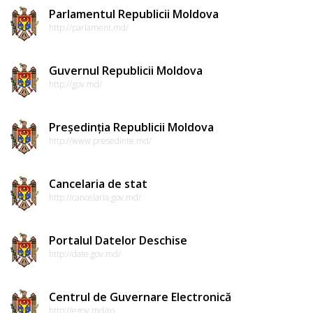
Parlamentul Republicii Moldova
http://parlament.md/
Guvernul Republicii Moldova
http://gov.md/
Președinția Republicii Moldova
http://www.presedinte.md/
Cancelaria de stat
http://cancelaria.gov.md/
Portalul Datelor Deschise
http://date.gov.md/
Centrul de Guvernare Electronică
http://egov.md/ro