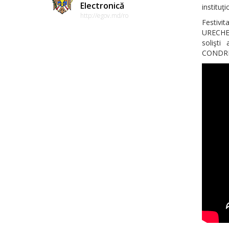
Electronică
instituţi
http://egov.md/ro
Festivi
URECHE,
solişti
CONDRE