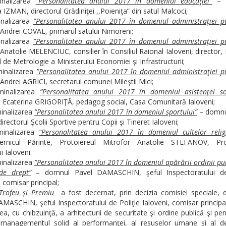
nalizarea
”Personalitatea anului 2017 în domeniul educaţiei”
– 
 IZMAN, directorul Grădiniţei ,,Poieniţa” din satul Malcoci;
nalizarea
”Personalitatea anului 2017 în domeniul administraţiei pu
Andrei COVAL, primarul satului Nimoreni;
nalizarea
”Personalitatea anului 2017 în domeniul administraţiei pu
natolie MELENCIUC, consilier în Consiliul Raional Ialoveni, director, I
 de Metrologie a Ministerului Economiei şi Infrastructurii;
inalizarea
”Personalitatea anului 2017 în domeniul administraţiei pu
ndrei AGRICI, secretarul comunei Mileştii Mici;
inalizarea
”Personalitatea anului 2017 în domeniul asistenţei so
Ecaterina GRIGORIŢĂ, pedagog social, Casa Comunitară Ialoveni;
nalizarea
”Personalitatea anului 2017 în domeniul sportului”
– domnu
rectorul Şcolii Sportive pentru Copii şi Tineret Ialoveni;
inalizarea
”Personalitatea anului 2017 în domeniul cultelor relig
ernicul Părinte, Protoiereul Mitrofor Anatolie STEFANOV, Pr
i Ialoveni.
nalizarea
”Personalitatea anului 2017 în domeniul apărării ordinii pub
 de drept”
– domnul Pavel DAMASCHIN, şeful Inspectoratului de
, comisar principal;
Trofeu şi Premiu
a fost decernat, prin decizia comisiei speciale, 
MASCHIN, şeful Inspectoratului de Poliţie Ialoveni, comisar principa
ea, cu chibzuinţă, a arhitecturii de securitate şi ordine publică şi pe
t managementul solid al performanţei, al resuselor umane şi al dez