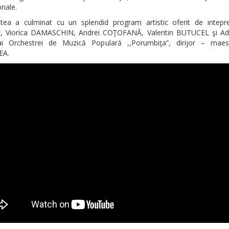
onale.
tatea a culminat cu un splendid program artistic oferit de intepreţ
 Viorica DAMASCHIN, Andrei COŢOFANĂ, Valentin BUTUCEL şi A
 ai Orchestrei de Muzică Populară ,,Porumbiţa”, dirijor – maes
A.