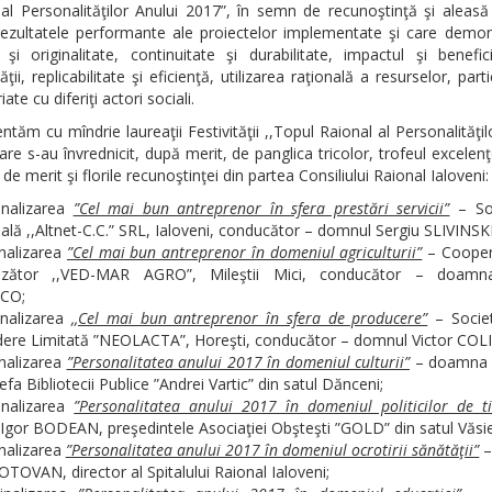
al Personalităţilor Anului 2017”, în semn de recunoştinţă şi aleasă
rezultatele performante ale proiectelor implementate şi care demon
 şi originalitate, continuitate şi durabilitate, impactul şi benefi
ţii, replicabilitate şi eficienţă, utilizarea raţională a resurselor, parti
ate cu diferiţi actori sociali.
ntăm cu mîndrie laureaţii Festivităţii ,,Topul Raional al Personalităţil
are s-au învrednicit, după merit, de panglica tricolor, trofeul excelenţe
de merit şi florile recunoştinţei din partea Consiliului Raional Ialoveni:
nalizarea
”Cel mai bun antreprenor în sfera prestări servicii”
– Soc
lă ,,Altnet-C.C.” SRL, Ialoveni, conducător – domnul Sergiu SLIVINSKI
nalizarea
”Cel mai bun antreprenor în domeniul agriculturii”
– Cooper
rinzător ,,VED-MAR AGRO”, Mileştii Mici, conducător – doamn
CO;
nalizarea
,,
Cel mai bun antreprenor în sfera de producere”
– Socie
ere Limitată ”NEOLACTA”, Horeşti, conducător – domnul Victor COLI
alizarea
”Personalitatea anului 2017 în domeniul culturii”
– doamna 
fa Bibliotecii Publice ”Andrei Vartic” din satul Dănceni;
nalizarea
”Personalitatea anului 2017 în domeniul politicilor de ti
gor BODEAN, preşedintele Asociaţiei Obşteşti ”GOLD” din satul Văsie
alizarea
”Personalitatea anului 2017 în domeniul ocrotirii sănătăţii”
–
OTOVAN, director al Spitalului Raional Ialoveni;