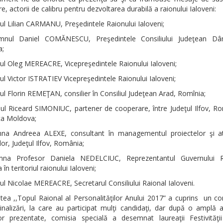
re, actorii de calibru pentru dezvoltarea durabilă a raionului Ialoveni:
l Lilian CARMANU, Preşedintele Raionului Ialoveni;
ul Daniel COMĂNESCU, Preşedintele Consiliului Judeţean Dâm
;
l Oleg MEREACRE, Vicepreşedintele Raionului Ialoveni;
 Victor ISTRATIEV Vicepreşedintele Raionului Ialoveni;
 Florin REMEŢAN, consilier în Consiliul Judeţean Arad, Romînia;
l Riceard SIMONIUC, partener de cooperare, între Judeţul Ilfov, Ro
ca Moldova;
a Andreea ALEXE, consultant în managementul proiectelor şi a
ilor, Judeţul Ilfov, România;
a Profesor Daniela NEDELCIUC, Reprezentantul Guvernului Re
în teritoriul raionului Ialoveni;
 Nicolae MEREACRE, Secretarul Consiliului Raional Ialoveni.
atea ,,Topul Raional al Personalităţilor Anului 2017” a cuprins un c
nalizări, la care au participat mulţi candidaţi, dar după o amplă a
or prezentate, comisia specială a desemnat laureaţii Festivităţii