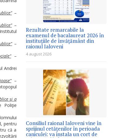
doamna
blice”
–
blice”
–
Rezultate remarcabile la
nstitutul
examenul de bacalaureat 2026 în
instituțiile de învățământ din
blice”
–
raionul Ialoveni
4 august 2026
ciale”
–
l Andrei
ioase”
–
otopopul
lice şi a
 Poliţie
domnului
Consiliul raional Ialoveni vine în
l, pentru
sprijinul cetățenilor în perioada
ntru că a
caniculei: va instala un cort de
voltării