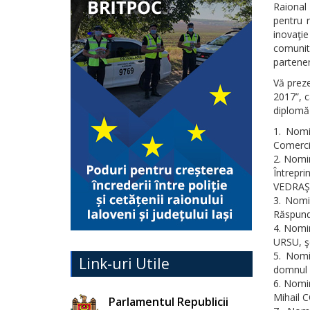
Raional 
pentru 
inovaţie
comunită
parteneri
Vă preze
2017”, c
diplomă 
Nomi
Comercia
Nomi
Întrep
VEDRAŞ
Nomi
Răspund
Nomin
URSU, şe
Nomi
Link-uri Utile
domnul I
Nomin
Mihail C
Parlamentul Republicii