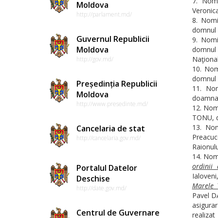
Nomi
Moldova
Veronica
http://parlament.md/
Nomi
domnul 
Guvernul Republicii
Nomi
Moldova
domnul A
Naţional
http://gov.md/
Nom
domnul A
Președinția Republicii
Nom
Moldova
doamna 
http://www.presedinte.md/
Nomi
TONU, di
Nom
Cancelaria de stat
Preacuc
http://cancelaria.gov.md/
Raionulu
Nomi
ordinii
Portalul Datelor
Ialoveni
Deschise
Marele 
http://date.gov.md/
Pavel DA
asigurar
Centrul de Guvernare
realiza