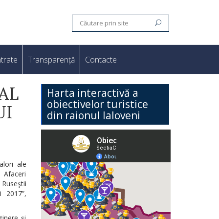
trate
Transparență
Contacte
AL
Harta interactivă a
obiectivelor turistice
UI
din raionul Ialoveni
alori ale
 Afaceri
 Ruseştii
i 2017”,
inere şi