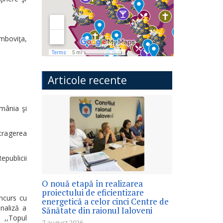
boviţa,
Articole recente
mânia şi
tragerea
publicii
O nouă etapă în realizarea
proiectului de eficientizare
oncurs cu
energetică a celor cinci Centre de
naliză a
Sănătate din raionul Ialoveni
 ,,Topul
7 august 2026