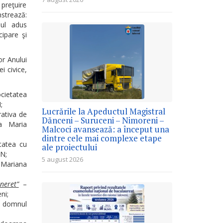
 preţuire
strează:
ciul adus
cipare şi
or Anului
i civice,
ietatea
;
Lucrările la Apeductul Magistral
ativa de
Dănceni – Suruceni – Nimoreni –
a Maria
Malcoci avansează: a început una
dintre cele mai complexe etape
tatea cu
ale proiectului
N;
5 august 2026
Mariana
neret”
–
ni;
 domnul