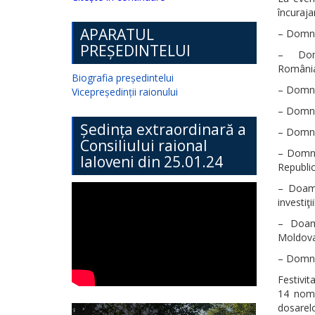
încuraja
APARATUL
– Domnu
PREȘEDINTELUI
– Domn
România
Biografia președintelui
– Domnu
Vicepreședinții raionului
– Domnul
Ședința extraordinară a
– Domnul
Consiliului raional
– Domnu
Ialoveni din 25.01.24
Republi
– Doamn
investiţi
– Doamn
Moldova 
– Domnul
Festivit
14 nomi
dosarel