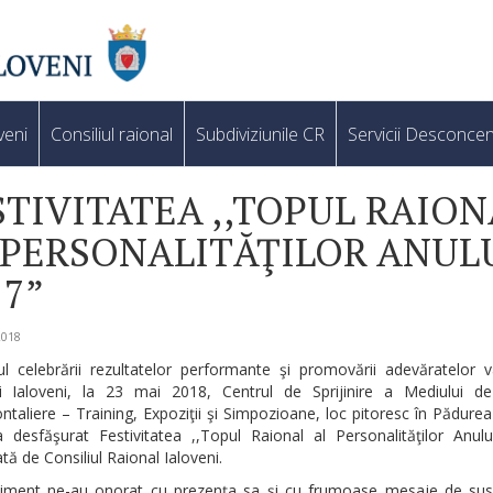
veni
Consiliul raional
Subdiviziunile CR
Servicii Desconcen
STIVITATEA ,,TOPUL RAION
 PERSONALITĂŢILOR ANUL
17”
2018
l celebrării rezultatelor performante şi promovării adevăratelor v
ui Ialoveni, la 23 mai 2018, Centrul de Sprijinire a Mediului de
ntaliere – Training, Expoziţii şi Simpozioane, loc pitoresc în Pădurea
a desfăşurat Festivitatea ,,Topul Raional al Personalităţilor Anulu
tă de Consiliul Raional Ialoveni.
iment ne-au onorat cu prezenţa sa şi cu frumoase mesaje de susţ