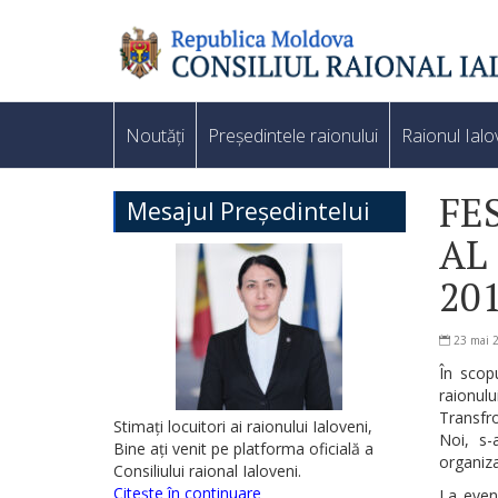
Noutăți
Președintele raionului
Raionul Ialo
FE
Mesajul Președintelui
AL
20
23 mai 
În scopu
raionul
Transfro
Stimați locuitori ai raionului Ialoveni,
Noi, s-
Bine ați venit pe platforma oficială a
organiza
Consiliului raional Ialoveni.
Citește în continuare
La even