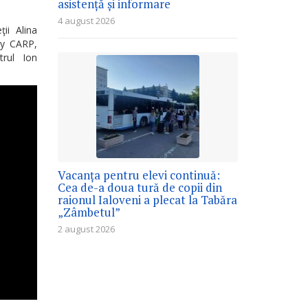
asistență și informare
4 august 2026
ii Alina
dy CARP,
trul Ion
Vacanța pentru elevi continuă:
Cea de-a doua tură de copii din
raionul Ialoveni a plecat la Tabăra
„Zâmbetul”
2 august 2026