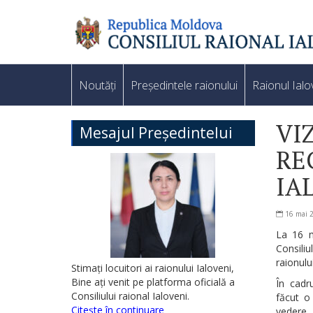
Noutăți
Președintele raionului
Raionul Ialo
VI
Mesajul Președintelui
RE
IA
16 mai 
La 16 m
Consiliu
raionului
Stimați locuitori ai raionului Ialoveni,
Bine ați venit pe platforma oficială a
În cadr
Consiliului raional Ialoveni.
făcut o
Citește în continuare
vedere 