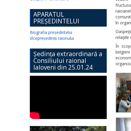
fructuo
raioane
APARATUL
comunita
PREȘEDINTELUI
în organ
Oaspeţi
Biografia președintelui
relaţiil
Vicepreședinții raionului
În scopu
belgien
Ședința extraordinară a
economi
Consiliului raional
organiza
Ialoveni din 25.01.24