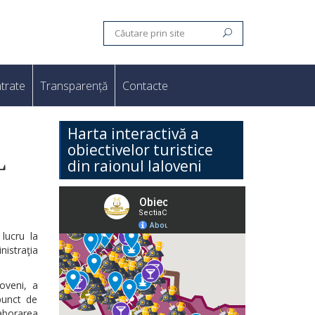
trate
Transparență
Contacte
Harta interactivă a
obiectivelor turistice
L
din raionul Ialoveni
lucru la
nistraţia
oveni, a
punct de
aborarea