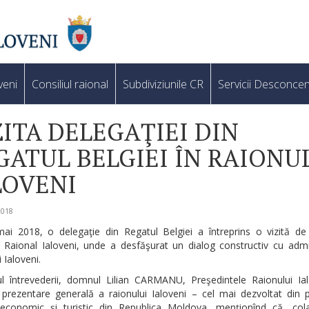
veni
Consiliul raional
Subdiviziunile CR
Servicii Desconcen
ZITA DELEGAŢIEI DIN
GATUL BELGIEI ÎN RAIONU
LOVENI
2018
ai 2018, o delegaţie din Regatul Belgiei a întreprins o vizită de 
l Raional Ialoveni, unde a desfăşurat un dialog constructiv cu admi
 Ialoveni.
ul întrevederii, domnul Lilian CARMANU, Preşedintele Raionului Ial
 prezentare generală a raionului Ialoveni – cel mai dezvoltat din 
economic şi turistic din Republica Moldova, menţionînd că, col