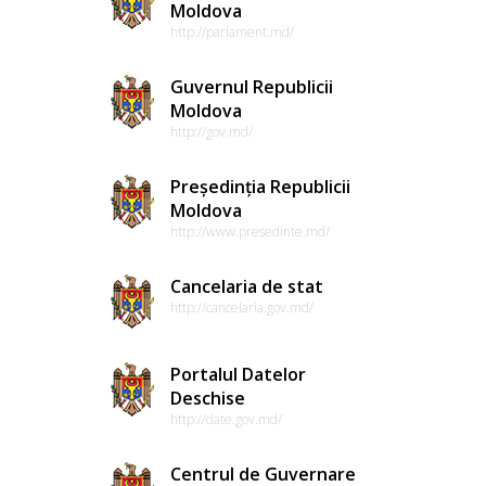
Moldova
http://parlament.md/
Guvernul Republicii
Moldova
http://gov.md/
Președinția Republicii
Moldova
http://www.presedinte.md/
Cancelaria de stat
http://cancelaria.gov.md/
Portalul Datelor
Deschise
http://date.gov.md/
Centrul de Guvernare