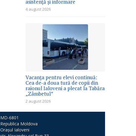
asistență și informare
4 august 2026
Vacanța pentru elevi continuă:
Cea de-a doua tură de copii din
raionul Ialoveni a plecat la Tabăra
„Zâmbetul”
2 august 2026
MD-6801
Republica Moldova
Orașul Ialoveni
str. Alexandru cel Bun 33