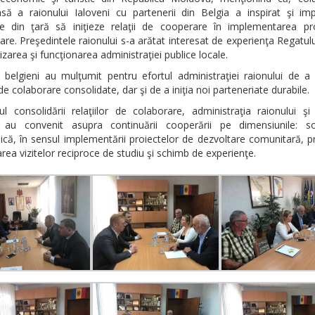
asă a raionului Ialoveni cu partenerii din Belgia a inspirat şi imp
le din ţară să iniţieze relaţii de cooperare în implementarea pro
re. Preşedintele raionului s-a arătat interesat de experienţa Regatulu
izarea şi funcţionarea administraţiei publice locale.
i belgieni au mulţumit pentru efortul administraţiei raionului de a
e de colaborare consolidate, dar şi de a iniţia noi parteneriate durabile.
l consolidării relaţiilor de colaborare, administraţia raionului şi
i au convenit asupra continuării cooperării pe dimensiunile: so
că, în sensul implementării proiectelor de dezvoltare comunitară, p
rea vizitelor reciproce de studiu şi schimb de experienţe.