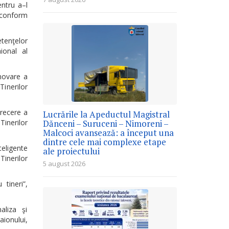
entru a–l
 conform
etenţelor
ional al
omovare a
inerilor
etrecere a
Lucrările la Apeductul Magistral
inerilor
Dănceni – Suruceni – Nimoreni –
Malcoci avansează: a început una
dintre cele mai complexe etape
teligente
ale proiectului
inerilor
5 august 2026
tineri”,
aliza şi
ionului,