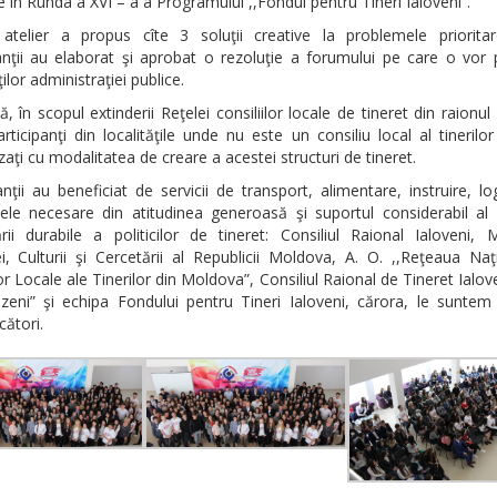
e în Runda a XVI – a a Programului ,,Fondul pentru Tineri Ialoveni”.
 atelier a propus cîte 3 soluţii creative la problemele prioritar
anţii au elaborat şi aprobat o rezoluţie a forumului pe care o vor
ilor administraţiei publice.
, în scopul extinderii Reţelei consiliilor locale de tineret din raionul 
participanţi din localităţile unde nu este un consiliu local al tinerilo
izaţi cu modalitatea de creare a acestei structuri de tineret.
anţii au beneficiat de servicii de transport, alimentare, instruire, log
ele necesare din atitudinea generoasă şi suportul considerabil al 
rii durabile a politicilor de tineret: Consiliul Raional Ialoveni, M
i, Culturii şi Cercetării al Republicii Moldova, A. O. ,,Reţeaua Na
lor Locale ale Tinerilor din Moldova”, Consiliul Raional de Tineret Ialove
ăzeni” şi echipa Fondului pentru Tineri Ialoveni, cărora, le suntem
ători.