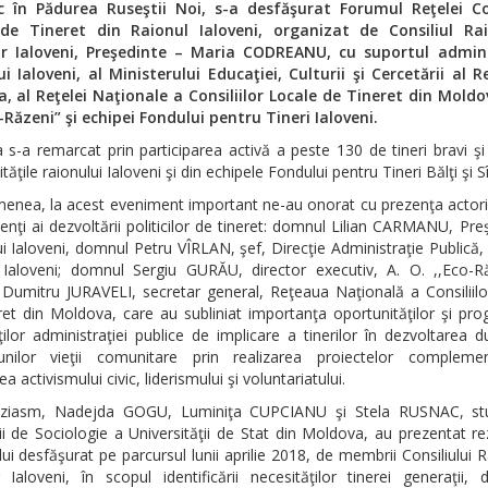
c în Pădurea Ruseştii Noi, s-a desfăşurat Forumul Reţelei Con
de Tineret din Raionul Ialoveni, organizat de Consiliul Ra
or Ialoveni, Preşedinte – Maria CODREANU, cu suportul admini
i Ialoveni, al Ministerului Educaţiei, Culturii şi Cercetării al R
, al Reţelei Naţionale a Consiliilor Locale de Tineret din Moldov
-Răzeni” şi echipei Fondului pentru Tineri Ialoveni.
 s-a remarcat prin participarea activă a peste 130 de tineri bravi şi
ităţile raionului Ialoveni şi din echipele Fondului pentru Tineri Bălţi şi S
enea, la acest eveniment important ne-au onorat cu prezenţa actorii
nţi ai dezvoltării politicilor de tineret: domnul Lilian CARMANU, Pre
i Ialoveni, domnul Petru VÎRLAN, şef, Direcţie Administraţie Publică, 
 Ialoveni; domnul Sergiu GURĂU, director executiv, A. O. ,,Eco-Ră
Dumitru JURAVELI, secretar general, Reţeaua Naţională a Consiliilo
et din Moldova, care au subliniat importanţa oportunităţilor şi pr
ţilor administraţiei publice de implicare a tinerilor în dezvoltarea d
unilor vieţii comunitare prin realizarea proiectelor compleme
a activismului civic, liderismului şi voluntariatului.
ziasm, Nadejda GOGU, Luminiţa CUPCIANU şi Stela RUSNAC, st
ii de Sociologie a Universităţii de Stat din Moldova, au prezentat re
ui desfăşurat pe parcursul lunii aprilie 2018, de membrii Consiliului R
r Ialoveni, în scopul identificării necesităţilor tinerei generaţii,