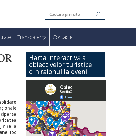
trate
Transparență
Contacte
OR
Harta interactivă a
obiectivelor turistice
din raionul Ialoveni
nsolidare
aţionale
ciparea
ioritatea
jinire a
ane, loc