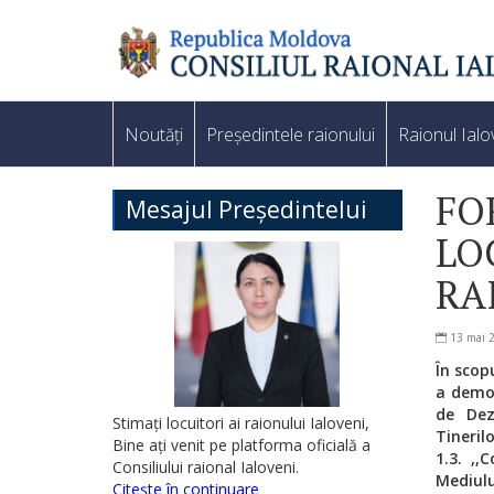
Noutăți
Președintele raionului
Raionul Ialo
FO
Mesajul Președintelui
LO
RA
13 mai 
În scopu
a democ
de Dez
Stimați locuitori ai raionului Ialoveni,
Tinerilo
Bine ați venit pe platforma oficială a
1.3. ,,
Consiliului raional Ialoveni.
Mediulu
Citește în continuare