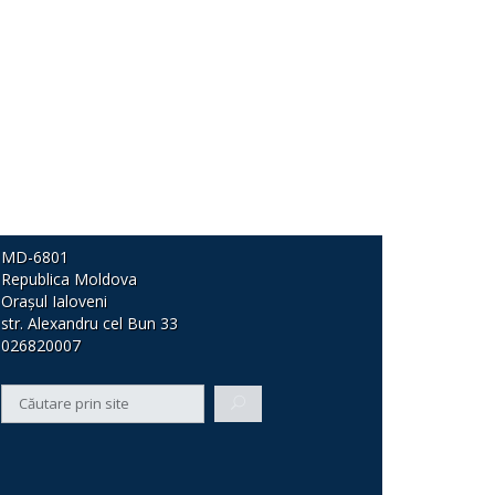
MD-6801
Republica Moldova
Orașul Ialoveni
str. Alexandru cel Bun 33
026820007