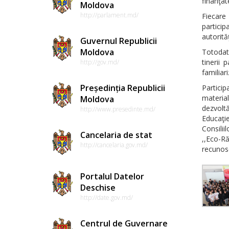
finanţat
Moldova
http://parlament.md/
Fiecare
particip
autorităţ
Guvernul Republicii
Moldova
Totodată
tinerii 
http://gov.md/
familiar
Președinția Republicii
Particip
material
Moldova
dezvoltă
http://www.presedinte.md/
Educaţie
Consilii
Cancelaria de stat
,,Eco-R
http://cancelaria.gov.md/
recunosc
Portalul Datelor
Deschise
http://date.gov.md/
Centrul de Guvernare