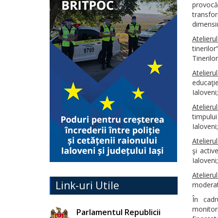
provocăr
transfo
dimensiu
Atelierul
tineril
Tinerilor
Atelierul
educaţi
Ialoveni;
Atelierul 
timpulu
Ialoveni;
Atelierul
şi acti
Ialoveni;
Atelieru
Link-uri Utile
moderato
În cadr
monitor
Parlamentul Republicii