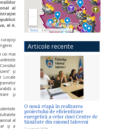
siliilor
ional al
straţiei
epublicii
a, al A.
 curajoşi
Articole recente
îngerei.
 cei mai
ședintele
Consiliul
zeni” şi
r Locale
ogramelor
urabilă a
ntare şi
O nouă etapă în realizarea
udentele
proiectului de eficientizare
zultatele
energetică a celor cinci Centre de
aional al
Sănătate din raionul Ialoveni
 dar şi a
7 august 2026