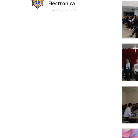
Electronică
http://egov.md/ro