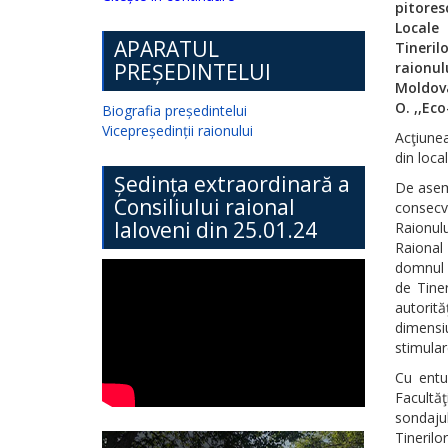
pitores
Locale 
APARATUL
Tineril
PREȘEDINTELUI
raionulu
Moldova
O. ,,Eco
Biografia președintelui
Vicepreședinții raionului
Acţiunea
din local
Ședința extraordinară a
De asem
Consiliului raional
consecve
Ialoveni din 25.01.24
Raionulu
Raional
domnul 
de Tiner
autorită
dimensi
stimulare
Cu entu
Facultăţ
sondajul
Tinerilo