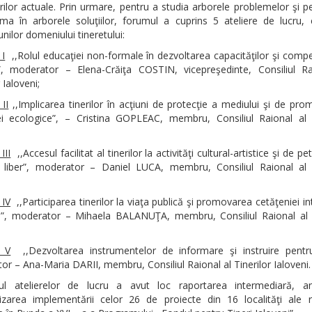
ilor actuale. Prin urmare, pentru a studia arborele problemelor şi p
rma în arborele soluţiilor, forumul a cuprins 5 ateliere de lucru,
nilor domeniului tineretului:
 I
,,Rolul educaţiei non-formale în dezvoltarea capacităţilor şi comp
or”, moderator – Elena-Crăiţa COSTIN, vicepreşedinte, Consiliul Ra
 Ialoveni;
 II
,,Implicarea tinerilor în acţiuni de protecţie a mediului şi de pr
ei ecologice”, – Cristina GOPLEAC, membru, Consiliul Raional al T
III
,,Accesul facilitat al tinerilor la activităţi cultural-artistice şi de p
i liber”, moderator – Daniel LUCA, membru, Consiliul Raional al T
 IV
,,Participarea tinerilor la viaţa publică şi promovarea cetăţeniei in
ve”, moderator – Mihaela BALANUŢA, membru, Consiliul Raional al T
l V
,,Dezvoltarea instrumentelor de informare şi instruire pentru 
r – Ana-Maria DARII, membru, Consiliul Raional al Tinerilor Ialoveni.
ul atelierelor de lucru a avut loc raportarea intermediară, an
izarea implementării celor 26 de proiecte din 16 localităţi ale ra