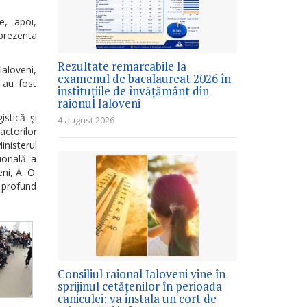
e, apoi,
 prezenta
Rezultate remarcabile la
Ialoveni,
examenul de bacalaureat 2026 în
r au fost
instituțiile de învățământ din
raionul Ialoveni
istică şi
4 august 2026
actorilor
inisterul
ţională a
ni, A. O.
 profund
Consiliul raional Ialoveni vine în
sprijinul cetățenilor în perioada
caniculei: va instala un cort de