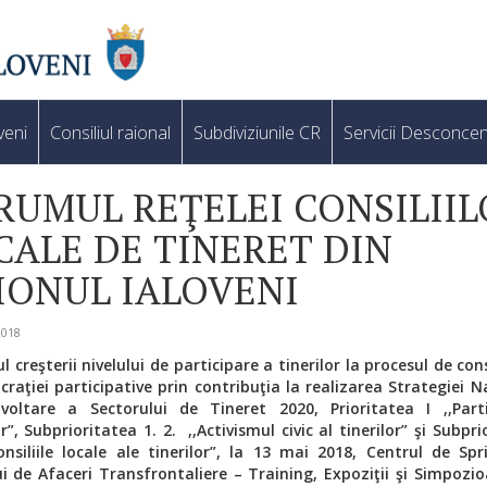
veni
Consiliul raional
Subdiviziunile CR
Servicii Desconcen
RUMUL REŢELEI CONSILIIL
CALE DE TINERET DIN
IONUL IALOVENI
2018
l creşterii nivelului de participare a tinerilor la procesul de co
raţiei participative prin contribuţia la realizarea Strategiei N
voltare a Sectorului de Tineret 2020, Prioritatea I ,,Parti
r”, Subprioritatea 1. 2. ,,Activismul civic al tinerilor” şi Subpr
Consiliile locale ale tinerilor”, la 13 mai 2018, Centrul de Spri
i de Afaceri Transfrontaliere – Training, Expoziţii şi Simpozio