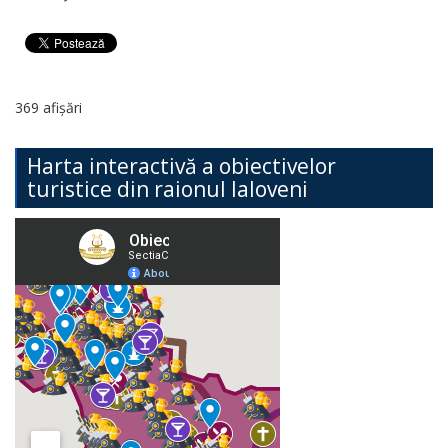
369 afișări
Harta interactivă a obiectivelor
turistice din raionul Ialoveni