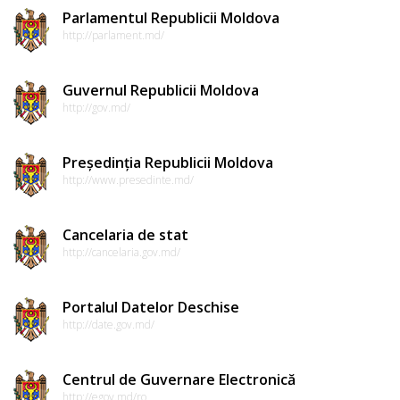
Parlamentul Republicii Moldova
http://parlament.md/
Guvernul Republicii Moldova
http://gov.md/
Președinția Republicii Moldova
http://www.presedinte.md/
Cancelaria de stat
http://cancelaria.gov.md/
Portalul Datelor Deschise
http://date.gov.md/
Centrul de Guvernare Electronică
http://egov.md/ro