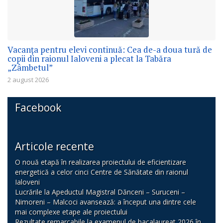
Vacanța pentru elevi continuă: Cea de-a doua tură de
copii din raionul Ialoveni a plecat la Tabăra
„Zâmbetul”
2 august 2026
Facebook
Articole recente
O nouă etapă în realizarea proiectului de eficientizare
energetică a celor cinci Centre de Sănătate din raionul
Ialoveni
Lucrările la Apeductul Magistral Dănceni – Suruceni –
Nimoreni – Malcoci avansează: a început una dintre cele
mai complexe etape ale proiectului
Rezultate remarcabile la examenul de bacalaureat 2026 în