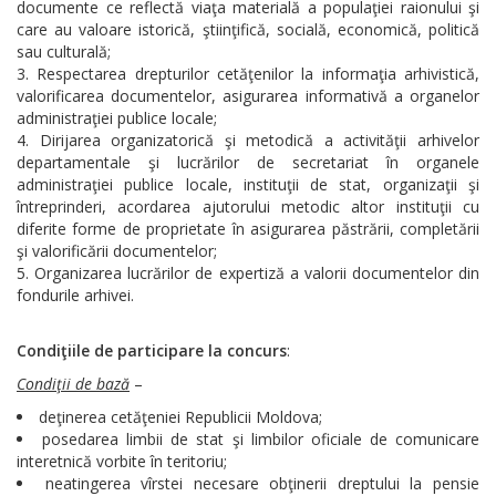
documente ce reflectă viaţa materială a populaţiei raionului şi
care au valoare istorică, ştiinţifică, socială, economică, politică
sau culturală;
Respectarea drepturilor cetăţenilor la informaţia arhivistică,
valorificarea documentelor, asigurarea informativă a organelor
administraţiei publice locale;
Dirijarea organizatorică şi metodică a activităţii arhivelor
departamentale şi lucrărilor de secretariat în organele
administraţiei publice locale, instituţii de stat, organizaţii şi
întreprinderi, acordarea ajutorului metodic altor instituţii cu
diferite forme de proprietate în asigurarea păstrării, completării
şi valorificării documentelor;
Organizarea lucrărilor de expertiză a valorii documentelor din
fondurile arhivei.
Condiţiile de participare la concurs
:
Condiţii de bază
–
deţinerea cetăţeniei Republicii Moldova;
posedarea limbii de stat şi limbilor oficiale de comunicare
interetnică vorbite în teritoriu;
neatingerea vîrstei necesare obţinerii dreptului la pensie