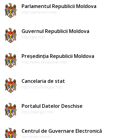
Parlamentul Republicii Moldova
http://parlament.md/
Guvernul Republicii Moldova
http://gov.md/
Președinția Republicii Moldova
http://www.presedinte.md/
Cancelaria de stat
http://cancelaria.gov.md/
Portalul Datelor Deschise
http://date.gov.md/
Centrul de Guvernare Electronică
http://egov.md/ro