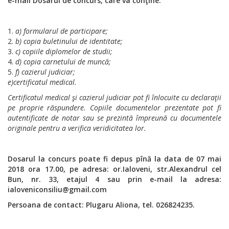
e-mail
Dosarul de concurs, care va conţine:
a) formularul de participare;
b) copia buletinului de identitate;
c) copiile diplomelor de studii;
d) copia carnetului de muncă;
f) cazierul judiciar;
e)certificatul medical.
Certificatul medical şi cazierul judiciar pot fi înlocuite cu declaraţii
pe proprie răspundere.
Copiile documentelor prezentate pot fi
autentificate de notar sau se prezintă împreună cu documentele
originale pentru a verifica veridicitatea lor.
Dosarul la concurs poate fi depus
pînă la data de 07 mai
2018 ora 17.00, pe adresa: or.Ialoveni, str.Alexandrul cel
Bun, nr. 33,
etajul 4
sau prin e-mail la adresa:
ialoveniconsiliu@gmail.com
Persoana de contact: Plugaru Aliona, tel. 026824235.