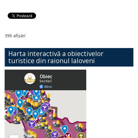
396 afișări
Harta interactivă a obiectivelor
turistice din raionul Ialoveni