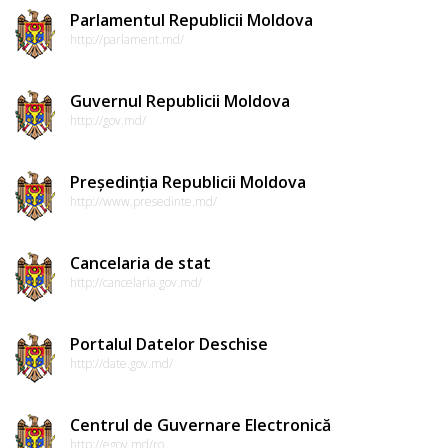
Parlamentul Republicii Moldova
http://parlament.md/
Guvernul Republicii Moldova
http://gov.md/
Președinția Republicii Moldova
http://www.presedinte.md/
Cancelaria de stat
http://cancelaria.gov.md/
Portalul Datelor Deschise
http://date.gov.md/
Centrul de Guvernare Electronică
http://egov.md/ro